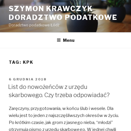
Przejdź
SZYMON KRAWCZYK
do
DORADZTWO PODATKOWE
treści
Doradztwo podatkowe Łódź
Menu
TAG: KPK
OPUBLIKOWANE
6 GRUDNIA 2018
W
List do nowożeńców z urzędu
skarbowego. Czy trzeba odpowiadać?
Zaręczyny, przygotowania, w końcu ślub i wesele. Dla
wielu jest to jeden z najszczęśliwszych okresów w życiu.
Po krótkim czasie, jak grom z jasnego nieba, “młodzi”
otrzymują pismo z urzędu skarbowego. W jednej chwili