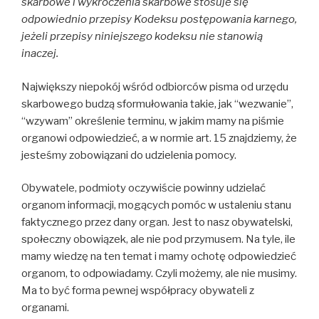
skarbowe i wykroczenia skarbowe stosuje się
odpowiednio przepisy Kodeksu postępowania karnego,
jeżeli przepisy niniejszego kodeksu nie stanowią
inaczej.
Największy niepokój wśród odbiorców pisma od urzędu
skarbowego budzą sformułowania takie, jak “wezwanie”,
“wzywam” określenie terminu, w jakim mamy na piśmie
organowi odpowiedzieć, a w normie art. 15 znajdziemy, że
jesteśmy zobowiązani do udzielenia pomocy.
Obywatele, podmioty oczywiście powinny udzielać
organom informacji, mogących pomóc w ustaleniu stanu
faktycznego przez dany organ. Jest to nasz obywatelski,
społeczny obowiązek, ale nie pod przymusem. Na tyle, ile
mamy wiedzę na ten temat i mamy ochotę odpowiedzieć
organom, to odpowiadamy. Czyli możemy, ale nie musimy.
Ma to być forma pewnej współpracy obywateli z
organami.