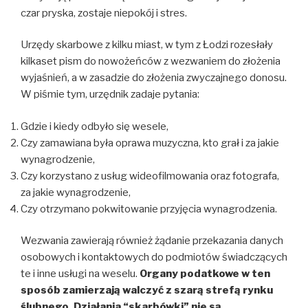
czar pryska, zostaje niepokój i stres.
Urzędy skarbowe z kilku miast, w tym z Łodzi rozesłały
kilkaset pism do nowożeńców z wezwaniem do złożenia
wyjaśnień, a w zasadzie do złożenia zwyczajnego donosu.
W piśmie tym, urzędnik zadaje pytania:
Gdzie i kiedy odbyło się wesele,
Czy zamawiana była oprawa muzyczna, kto grał i za jakie
wynagrodzenie,
Czy korzystano z usług wideofilmowania oraz fotografa,
za jakie wynagrodzenie,
Czy otrzymano pokwitowanie przyjęcia wynagrodzenia.
Wezwania zawierają również żądanie przekazania danych
osobowych i kontaktowych do podmiotów świadczących
te i inne usługi na weselu.
Organy podatkowe w ten
sposób zamierzają walczyć z szarą strefą rynku
ślubnego. Działania “skarbówki” nie są