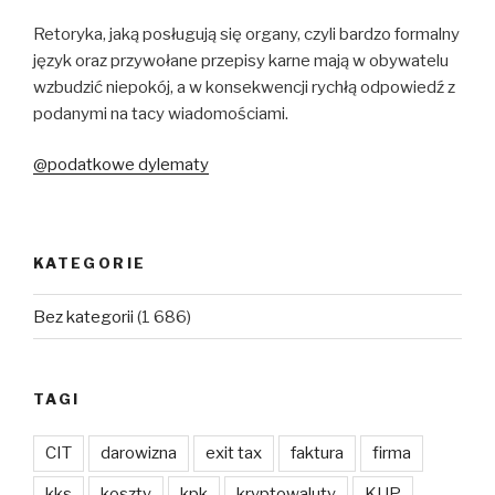
Retoryka, jaką posługują się organy, czyli bardzo formalny
język oraz przywołane przepisy karne mają w obywatelu
wzbudzić niepokój, a w konsekwencji rychłą odpowiedź z
podanymi na tacy wiadomościami.
@podatkowe dylematy
KATEGORIE
Bez kategorii
(1 686)
TAGI
CIT
darowizna
exit tax
faktura
firma
kks
koszty
kpk
kryptowaluty
KUP