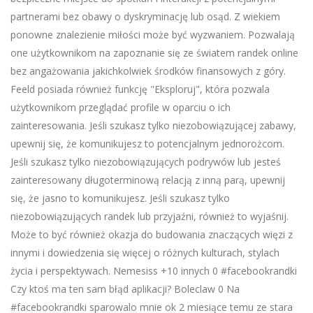
partnerami bez obawy o dyskryminację lub osąd. Z wiekiem
ponowne znalezienie miłości może być wyzwaniem. Pozwalają
one użytkownikom na zapoznanie się ze światem randek online
bez angażowania jakichkolwiek środków finansowych z góry.
Feeld posiada również funkcję "Eksploruj", która pozwala
użytkownikom przeglądać profile w oparciu o ich
zainteresowania. Jeśli szukasz tylko niezobowiązującej zabawy,
upewnij się, że komunikujesz to potencjalnym jednorożcom.
Jeśli szukasz tylko niezobowiązujących podrywów lub jesteś
zainteresowany długoterminową relacją z inną parą, upewnij
się, że jasno to komunikujesz. Jeśli szukasz tylko
niezobowiązujących randek lub przyjaźni, również to wyjaśnij.
Może to być również okazja do budowania znaczących więzi z
innymi i dowiedzenia się więcej o różnych kulturach, stylach
życia i perspektywach. Nemesiss +10 innych 0 #facebookrandki
Czy ktoś ma ten sam błąd aplikacji? Boleclaw 0 Na
#facebookrandki sparowalo mnie ok 2 miesiące temu ze stara