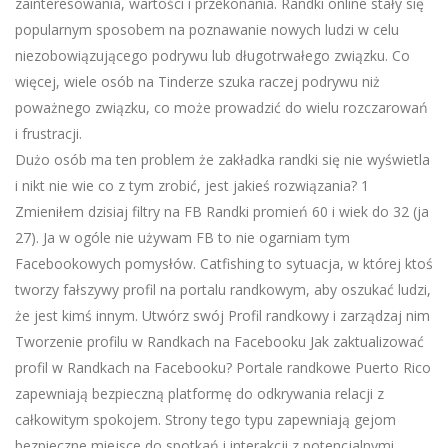
zainteresowania, wartości i przekonania. Randki online stały się
popularnym sposobem na poznawanie nowych ludzi w celu
niezobowiązującego podrywu lub długotrwałego związku. Co
więcej, wiele osób na Tinderze szuka raczej podrywu niż
poważnego związku, co może prowadzić do wielu rozczarowań
i frustracji.
Dużo osób ma ten problem że zakładka randki się nie wyświetla
i nikt nie wie co z tym zrobić, jest jakieś rozwiązania? 1
Zmieniłem dzisiaj filtry na FB Randki promień 60 i wiek do 32 (ja
27). Ja w ogóle nie używam FB to nie ogarniam tym
Facebookowych pomysłów. Catfishing to sytuacja, w której ktoś
tworzy fałszywy profil na portalu randkowym, aby oszukać ludzi,
że jest kimś innym. Utwórz swój Profil randkowy i zarządzaj nim
Tworzenie profilu w Randkach na Facebooku Jak zaktualizować
profil w Randkach na Facebooku? Portale randkowe Puerto Rico
zapewniają bezpieczną platformę do odkrywania relacji z
całkowitym spokojem. Strony tego typu zapewniają gejom
bezpieczne miejsce do spotkań i interakcji z potencjalnymi