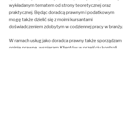
wykładanym tematem od strony teoretycznej oraz
praktycznej. Będąc doradcą prawnym i podatkowym
mogę także dzielić się z moimi kursantami
doświadczeniem zdobytym w codziennej pracy w branży.
W ramach usług jako doradca prawny także sporządzam
opinie prawne, wspieram Klientów w przejściu kontroli
podatkowej, a ponadto reprezentuję przed sądami
administracyjnymi. Udzielam wsparcia Klientom
biznesowym i indywidualnym z całej Polski ze
szczególnym uwzględnieniem Łodzi i okolic.
Doradztwo podatkowe
Przepisy prawa zmieniają się bardzo często, dlatego
niemożliwe jest ich bieżące śledzenie. Do moich zadań
należy doradztwo podatkowe, które polega między
innymi na wybraniu najkorzystniejszej formy
opodatkowania dla firm, a także prowadzeniu ksiąg