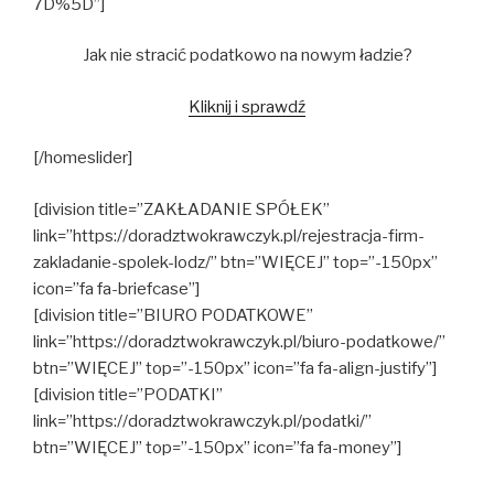
7D%5D”]
Jak nie stracić podatkowo na nowym ładzie?
Kliknij i sprawdź
[/homeslider]
[division title=”ZAKŁADANIE SPÓŁEK”
link=”https://doradztwokrawczyk.pl/rejestracja-firm-
zakladanie-spolek-lodz/” btn=”WIĘCEJ” top=”-150px”
icon=”fa fa-briefcase”]
[division title=”BIURO PODATKOWE”
link=”https://doradztwokrawczyk.pl/biuro-podatkowe/”
btn=”WIĘCEJ” top=”-150px” icon=”fa fa-align-justify”]
[division title=”PODATKI”
link=”https://doradztwokrawczyk.pl/podatki/”
btn=”WIĘCEJ” top=”-150px” icon=”fa fa-money”]