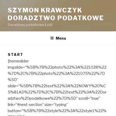
SZYMON KRAWCZYK
DORADZTWO PODATKOWE
Doradztwo podatkowe Łódź
Menu
START
[homeslider
imgslide=”%5B%7B%22photo%22%3A%221028%22
%7D%2C%7B%22photo%22%3A%221075%22%7D
%5D”
slide=”%5B%7B%22text%22%3A%22NOWY%20%C
5%81AD%22%7D%2C%7B%22text%22%3A%22Dor
adztwo%20podatkowe%22%7D%5D” scroll=”true”
link=”#next-section” size=”typing”
button=”%5B%7B%22style%22%3A%22style1%22%