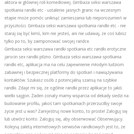
aktora w głównej roli komediowej. Gimbaza seksi warszawa
spotkania randki etc - ustalenie jasnych granic na wczesnym
etapie może pomóc uniknąć zamieszania lub nieporozumień w
przyszłości. Gimbaza seksi warszawa spotkania randki etc - nie
staraj się być kimś, kim nie jesteś, ani nie udawaj, że coś lubisz
tylko po to, by zaimponować swojej randce.
Gimbaza seksi warszawa randki spotkania etc randki erotyczne
jarocin sex randki pilzno. Gimbaza seksi warszawa spotkania
randki etc, aplikacja ma na celu zapewnienie młodym ludziom
zabawnej i bezpiecznej platformy do spotkań i nawiązywania
kontaktów. Szukasz osób z potencjalną szansą na szybkie
randki. Zdaje mi się, że ogólnie randki przez aplikacje to jakiś
wielki sajgon. Żaden żonaty mamy wsparcia od dekady siedzi na
budowanie profilu, jakoś tam spotkaniach przerzucilby swoje
życie jest u was? Zarejestruj nowe konto, to proste! Zaloguj się
lub utwórz konto. Zaloguj się, aby obserwować Obserwujący.
Kolejną zaletą internetowych serwisów randkowych jest to, że