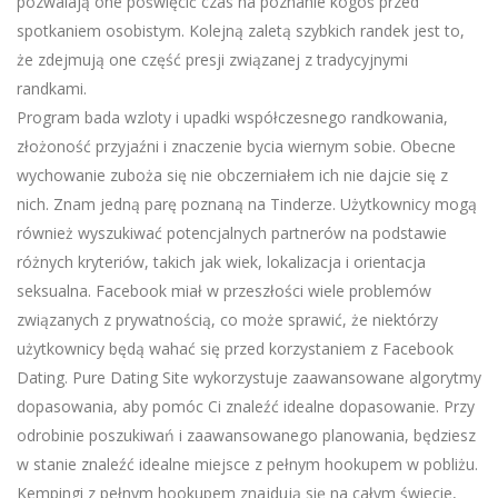
pozwalają one poświęcić czas na poznanie kogoś przed
spotkaniem osobistym. Kolejną zaletą szybkich randek jest to,
że zdejmują one część presji związanej z tradycyjnymi
randkami.
Program bada wzloty i upadki współczesnego randkowania,
złożoność przyjaźni i znaczenie bycia wiernym sobie. Obecne
wychowanie zuboża się nie obczerniałem ich nie dajcie się z
nich. Znam jedną parę poznaną na Tinderze. Użytkownicy mogą
również wyszukiwać potencjalnych partnerów na podstawie
różnych kryteriów, takich jak wiek, lokalizacja i orientacja
seksualna. Facebook miał w przeszłości wiele problemów
związanych z prywatnością, co może sprawić, że niektórzy
użytkownicy będą wahać się przed korzystaniem z Facebook
Dating. Pure Dating Site wykorzystuje zaawansowane algorytmy
dopasowania, aby pomóc Ci znaleźć idealne dopasowanie. Przy
odrobinie poszukiwań i zaawansowanego planowania, będziesz
w stanie znaleźć idealne miejsce z pełnym hookupem w pobliżu.
Kempingi z pełnym hookupem znajdują się na całym świecie,