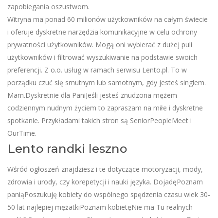
zapobiegania oszustwom.
Witryna ma ponad 60 milionów użytkowników na całym świecie
i oferuje dyskretne narzędzia komunikacyjne w celu ochrony
prywatności użytkowników. Mogą oni wybierać z dużej puli
użytkowników i filtrować wyszukiwanie na podstawie swoich
preferencji. Z o.o. usług w ramach serwisu Lento.pl. To w
porządku czuć się smutnym lub samotnym, gdy jesteś singlem.
Mam.Dyskretnie dla PaniJeśli jesteś znudzona mężem
codziennym nudnym życiem to zapraszam na miłe i dyskretne
spotkanie. Przykładami takich stron są SeniorPeopleMeet i
OurTime.
Lento randki leszno
Wśród ogłoszeń znajdziesz i te dotyczące motoryzacji, mody,
zdrowia i urody, czy korepetycji i nauki języka. DojadęPoznam
paniąPoszukuję kobiety do wspólnego spędzenia czasu wiek 30-
50 lat najlepiej mężatkiPoznam kobietęNie ma Tu realnych