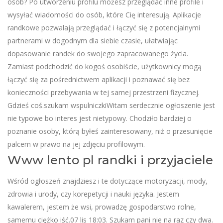
osób? Po utworzeniu profilu możesz przeglądać inne profile i
wysyłać wiadomości do osób, które Cię interesują. Aplikacje
randkowe pozwalają przeglądać i łączyć się z potencjalnymi
partnerami w dogodnym dla siebie czasie, ułatwiając
dopasowanie randek do swojego zapracowanego życia.
Zamiast podchodzić do kogoś osobiście, użytkownicy mogą
łączyć się za pośrednictwem aplikacji i poznawać się bez
konieczności przebywania w tej samej przestrzeni fizycznej.
Gdzieś coś.szukam wspulniczkiWitam serdecznie ogłoszenie jest
nie typowe bo interes jest nietypowy. Chodziło bardziej o
poznanie osoby, którą byłeś zainteresowany, niż o przesunięcie
palcem w prawo na jej zdjęciu profilowym.
Www lento pl randki i przyjaciele
Wśród ogłoszeń znajdziesz i te dotyczące motoryzacji, mody,
zdrowia i urody, czy korepetycji i nauki języka. Jestem
kawalerem, jestem że wsi, prowadzę gospodarstwo rolne,
samemu ciężko iść.07 lis 18:03. Szukam pani nie na raz czy dwa.