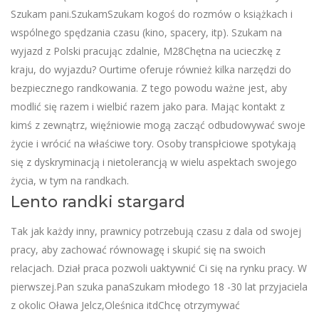
Szukam pani.SzukamSzukam kogoś do rozmów o książkach i
wspólnego spędzania czasu (kino, spacery, itp). Szukam na
wyjazd z Polski pracując zdalnie, M28Chętna na ucieczkę z
kraju, do wyjazdu? Ourtime oferuje również kilka narzędzi do
bezpiecznego randkowania. Z tego powodu ważne jest, aby
modlić się razem i wielbić razem jako para. Mając kontakt z
kimś z zewnątrz, więźniowie mogą zacząć odbudowywać swoje
życie i wrócić na właściwe tory. Osoby transpłciowe spotykają
się z dyskryminacją i nietolerancją w wielu aspektach swojego
życia, w tym na randkach.
Lento randki stargard
Tak jak każdy inny, prawnicy potrzebują czasu z dala od swojej
pracy, aby zachować równowagę i skupić się na swoich
relacjach. Dział praca pozwoli uaktywnić Ci się na rynku pracy. W
pierwszej.Pan szuka panaSzukam młodego 18 -30 lat przyjaciela
z okolic Oława Jelcz,Oleśnica itdChcę otrzymywać