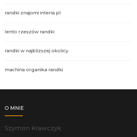
randki znajomi interia pl
lento rzeszów randki
randki w najblizszej okolicy
machina organika randki
O MNIE
Szymon Krawczyk