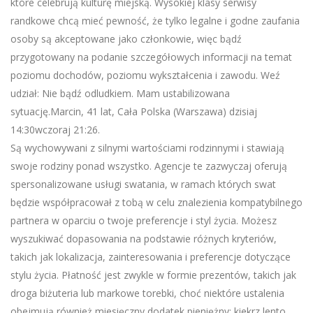
które celebrują kulturę miejską. Wysokiej klasy serwisy
randkowe chcą mieć pewność, że tylko legalne i godne zaufania
osoby są akceptowane jako członkowie, więc bądź
przygotowany na podanie szczegółowych informacji na temat
poziomu dochodów, poziomu wykształcenia i zawodu. Weź
udział: Nie bądź odludkiem. Mam ustabilizowana
sytuację.Marcin, 41 lat, Cała Polska (Warszawa) dzisiaj
14:30wczoraj 21:26.
Są wychowywani z silnymi wartościami rodzinnymi i stawiają
swoje rodziny ponad wszystko. Agencje te zazwyczaj oferują
spersonalizowane usługi swatania, w ramach których swat
będzie współpracował z tobą w celu znalezienia kompatybilnego
partnera w oparciu o twoje preferencje i styl życia. Możesz
wyszukiwać dopasowania na podstawie różnych kryteriów,
takich jak lokalizacja, zainteresowania i preferencje dotyczące
stylu życia. Płatność jest zwykle w formie prezentów, takich jak
droga biżuteria lub markowe torebki, choć niektóre ustalenia
obejmują również miesięczny dodatek pieniężny: kiekrz lento