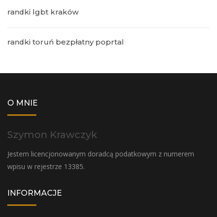
randki lgbt kraków
randki toruń bezpłatny poprtal
O MNIE
Szymon Krawczyk
Jestem licencjonowanym doradcą podatkowym z numerem
wpisu w rejestrze 13385.
INFORMACJE