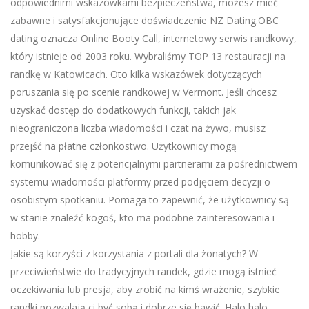
odpowiednimi wskazówkami bezpieczeństwa, możesz mieć
zabawne i satysfakcjonujące doświadczenie NZ Dating.OBC
dating oznacza Online Booty Call, internetowy serwis randkowy,
który istnieje od 2003 roku. Wybraliśmy TOP 13 restauracji na
randkę w Katowicach. Oto kilka wskazówek dotyczących
poruszania się po scenie randkowej w Vermont. Jeśli chcesz
uzyskać dostęp do dodatkowych funkcji, takich jak
nieograniczona liczba wiadomości i czat na żywo, musisz
przejść na płatne członkostwo. Użytkownicy mogą
komunikować się z potencjalnymi partnerami za pośrednictwem
systemu wiadomości platformy przed podjęciem decyzji o
osobistym spotkaniu. Pomaga to zapewnić, że użytkownicy są
w stanie znaleźć kogoś, kto ma podobne zainteresowania i
hobby.
Jakie są korzyści z korzystania z portali dla żonatych? W
przeciwieństwie do tradycyjnych randek, gdzie mogą istnieć
oczekiwania lub presja, aby zrobić na kimś wrażenie, szybkie
randki pozwalają ci być sobą i dobrze się bawić. Halo halo