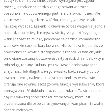
spotykać się na poważnie, często wymagana jest zgoda
rodziny, a rodzice są bardzo zaangażowani w proces
poszukiwania odpowiedniego partnera dla swoich dzieci. Ale
zanim wylądujemy z kimś w łóżku, chcemy go zwykle jak
najlepiej wybadać. Łazienki Królewskie to bez wątpienia jedno z
najbardziej urokliwych miejsc w stolicy. A tym, którzy pragną
wznieść toast za miłość, polecamy najbardziej romantyczne
warszawskie cocktail bary lub wino. Nie oznacza to jednak, że
powinieneś całkowicie zrezygnować z randek. W tym artykule
omówione zostaną kluczowe aspekty arabskich randek, w tym
rola religii, rodziny i kultury. Jeśli szukasz niezobowiązującej
znajomości lub długotrwałego związku, bądź szczery co do
swoich intencji, najlepsze miejsca na randki w warszawie.
Oferują one również szczegółową funkcję wyszukiwania, która
pomaga znaleźć dokładnie to, czego szukasz. Ta strona jest
częścią większej społeczności internetowej, która jest
przeznaczona dla osób zafascynowanych wampirami i światem
nadprzyrodzonym.