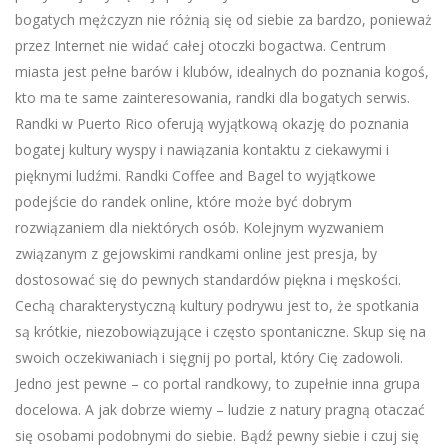
bogatych mężczyzn nie różnią się od siebie za bardzo, ponieważ
przez Internet nie widać całej otoczki bogactwa. Centrum
miasta jest pełne barów i klubów, idealnych do poznania kogoś,
kto ma te same zainteresowania, randki dla bogatych serwis.
Randki w Puerto Rico oferują wyjątkową okazję do poznania
bogatej kultury wyspy i nawiązania kontaktu z ciekawymi i
pięknymi ludźmi. Randki Coffee and Bagel to wyjątkowe
podejście do randek online, które może być dobrym
rozwiązaniem dla niektórych osób. Kolejnym wyzwaniem
związanym z gejowskimi randkami online jest presja, by
dostosować się do pewnych standardów piękna i męskości.
Cechą charakterystyczną kultury podrywu jest to, że spotkania
są krótkie, niezobowiązujące i często spontaniczne. Skup się na
swoich oczekiwaniach i sięgnij po portal, który Cię zadowoli.
Jedno jest pewne – co portal randkowy, to zupełnie inna grupa
docelowa. A jak dobrze wiemy – ludzie z natury pragną otaczać
się osobami podobnymi do siebie. Bądź pewny siebie i czuj się