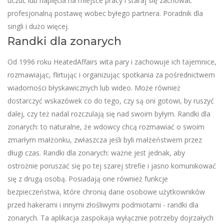
uczuć lub napięcia na miejsce pracy i staraj się zachować
profesjonalną postawę wobec byłego partnera. Poradnik dla
singli i dużo więcej.
Randki dla zonarych
Od 1996 roku HeatedAffairs wita pary i zachowuje ich tajemnice,
rozmawiając, flirtując i organizując spotkania za pośrednictwem
wiadomości błyskawicznych lub wideo. Może również
dostarczyć wskazówek co do tego, czy są oni gotowi, by ruszyć
dalej, czy też nadal rozczulają się nad swoim byłym. Randki dla
zonarych: to naturalne, że wdowcy chcą rozmawiać o swoim
zmarłym małżonku, zwłaszcza jeśli byli małżeństwem przez
długi czas. Randki dla zonarych: ważne jest jednak, aby
ostrożnie poruszać się po tej szarej strefie i jasno komunikować
się z drugą osobą. Posiadają one również funkcje
bezpieczeństwa, które chronią dane osobowe użytkowników
przed hakerami i innymi złośliwymi podmiotami - randki dla
zonarych. Ta aplikacja zaspokaja wyłącznie potrzeby dojrzałych