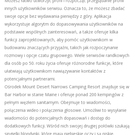
Możesz łatwo utworzyć profil i rozpocząć przeglądanie profili
innych użytkowników serwisu. Oznacza to, że możesz zbadać
swoje opcje bez wydawania pieniędzy z góry. Aplikacja
wykorzystuje algorytm do dopasowywania użytkowników na
podstawie wspólnych zainteresowań, a także oferuje kilka
funkcji zaprojektowanych, aby pomóc użytkownikom w
budowaniu znaczących przyjaźni, takich jak rozpoczynanie
rozmowy i opcje czatu grupowego. Wiele serwisów randkowych
dla osób po 50. roku życia oferuje różnorodne funkcje, które
ułatwiają użytkownikom nawiązywanie kontaktów z
potencjalnymi partnerami.
Ośrodek Mount Desert Narrows Camping Resort znajduje się w
Bar Harbor w stanie Maine i oferuje ponad 200 kempingów z
pełnym węzłem sanitarnym. Obejmuje to wiadomości,
połączenia wideo i połączenia głosowe. Umożliwi to wysyłanie
wiadomości do potencjalnych dopasowań i dostęp do
dodatkowych funkcji. Wśród nich swojej drugiej połówki szukają
singielki blondynki, które mają niebieskie oczy i są niskie.