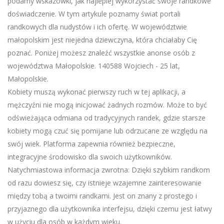
podamy wskazówki, jak najlepiej wykorzystać swoje randkowe
doświadczenie. W tym artykule poznamy świat portali
randkowych dla nudystów i ich ofertę. W województwie
małopolskim jest niejedna dziewczyna, która chciałaby Cię
poznać. Poniżej możesz znaleźć wszystkie anonse osób z
województwa Małopolskie. 140588 Wojciech - 25 lat,
Małopolskie.
Kobiety muszą wykonać pierwszy ruch w tej aplikacji, a
mężczyźni nie mogą inicjować żadnych rozmów. Może to być
odświeżająca odmiana od tradycyjnych randek, gdzie starsze
kobiety mogą czuć się pomijane lub odrzucane ze względu na
swój wiek. Platforma zapewnia również bezpieczne,
integracyjne środowisko dla swoich użytkowników.
Natychmiastowa informacja zwrotna: Dzięki szybkim randkom
od razu dowiesz się, czy istnieje wzajemne zainteresowanie
między tobą a twoimi randkami. Jest on znany z prostego i
przyjaznego dla użytkownika interfejsu, dzięki czemu jest łatwy
w użyciu dla osób w każdym wieku.