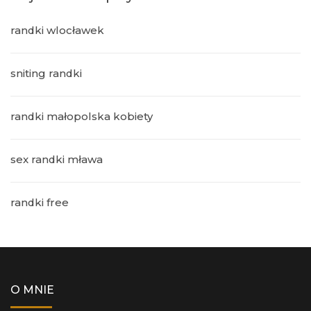
randki wlocławek
sniting randki
randki małopolska kobiety
sex randki mława
randki free
O MNIE