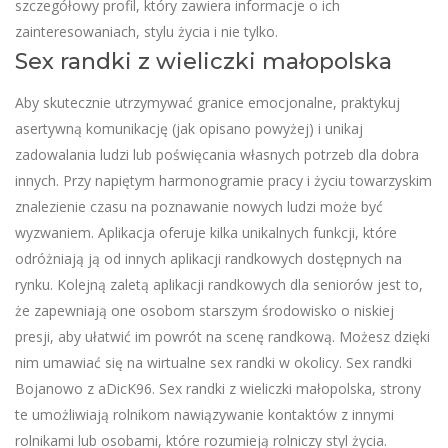
szczegółowy profil, który zawiera informacje o ich
zainteresowaniach, stylu życia i nie tylko.
Sex randki z wieliczki małopolska
Aby skutecznie utrzymywać granice emocjonalne, praktykuj
asertywną komunikację (jak opisano powyżej) i unikaj
zadowalania ludzi lub poświęcania własnych potrzeb dla dobra
innych. Przy napiętym harmonogramie pracy i życiu towarzyskim
znalezienie czasu na poznawanie nowych ludzi może być
wyzwaniem. Aplikacja oferuje kilka unikalnych funkcji, które
odróżniają ją od innych aplikacji randkowych dostępnych na
rynku. Kolejną zaletą aplikacji randkowych dla seniorów jest to,
że zapewniają one osobom starszym środowisko o niskiej
presji, aby ułatwić im powrót na scenę randkową. Możesz dzięki
nim umawiać się na wirtualne sex randki w okolicy. Sex randki
Bojanowo z aDicK96. Sex randki z wieliczki małopolska, strony
te umożliwiają rolnikom nawiązywanie kontaktów z innymi
rolnikami lub osobami, które rozumieją rolniczy styl życia.