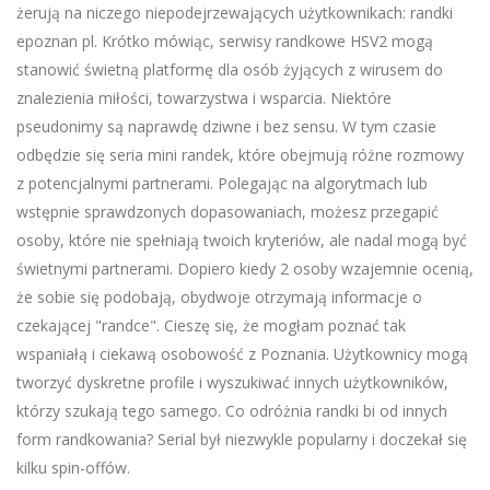
żerują na niczego niepodejrzewających użytkownikach: randki
epoznan pl. Krótko mówiąc, serwisy randkowe HSV2 mogą
stanowić świetną platformę dla osób żyjących z wirusem do
znalezienia miłości, towarzystwa i wsparcia. Niektóre
pseudonimy są naprawdę dziwne i bez sensu. W tym czasie
odbędzie się seria mini randek, które obejmują różne rozmowy
z potencjalnymi partnerami. Polegając na algorytmach lub
wstępnie sprawdzonych dopasowaniach, możesz przegapić
osoby, które nie spełniają twoich kryteriów, ale nadal mogą być
świetnymi partnerami. Dopiero kiedy 2 osoby wzajemnie ocenią,
że sobie się podobają, obydwoje otrzymają informacje o
czekającej "randce". Cieszę się, że mogłam poznać tak
wspaniałą i ciekawą osobowość z Poznania. Użytkownicy mogą
tworzyć dyskretne profile i wyszukiwać innych użytkowników,
którzy szukają tego samego. Co odróżnia randki bi od innych
form randkowania? Serial był niezwykle popularny i doczekał się
kilku spin-offów.