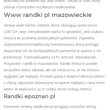
właściwej nie powinno być zbyt trudne. Teksas to stan, który
oferuje różnorodne możliwości randkowania.
Www randki pl mazowieckie
Istnieje wiele barów i klubów, które obsługują społeczność
LGBTQ+, więc zdecydowanie warto to sprawdzić, jeśli szukasz
miejsca do poznania potencjalnych partnerów. Zapewnia
użytkownikom kompleksowy kwestionariusz, który pomaga
dopasować ich do kompatybilnych partnerów w oparciu o ich
preferencje. Transseksualista 24 PL Antonie, Mazowieckie.
Przyjaciele i randki w mazowieckie. Randki Fiesta to przede
wszystkim dobra zabawa, ale nie oznacza to, że nie możesz
wyglądać jak najlepiej. Poznam panią z Wawra,FalenicySzukam i
z chęcią zapoznam dziewczynę na spacer najlepiej z rana może
winko. W większości są to osoby, które szukają miłości.
Randki epoznan pl
Darmowe serwisy randkowe przyciągają oszustów, którzy