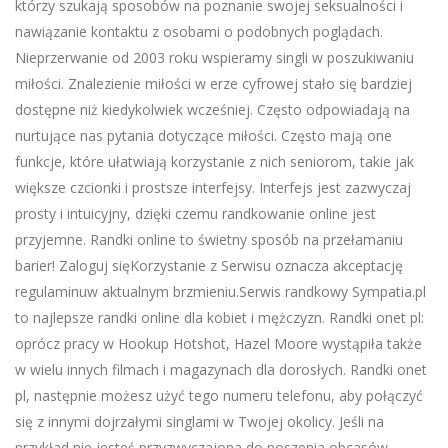
którzy szukają sposobów na poznanie swojej seksualności i
nawiązanie kontaktu z osobami o podobnych poglądach.
Nieprzerwanie od 2003 roku wspieramy singli w poszukiwaniu
miłości. Znalezienie miłości w erze cyfrowej stało się bardziej
dostępne niż kiedykolwiek wcześniej. Często odpowiadają na
nurtujące nas pytania dotyczące miłości. Często mają one
funkcje, które ułatwiają korzystanie z nich seniorom, takie jak
większe czcionki i prostsze interfejsy. Interfejs jest zazwyczaj
prosty i intuicyjny, dzięki czemu randkowanie online jest
przyjemne. Randki online to świetny sposób na przełamaniu
barier! Zaloguj sięKorzystanie z Serwisu oznacza akceptację
regulaminuw aktualnym brzmieniu.Serwis randkowy Sympatia.pl
to najlepsze randki online dla kobiet i mężczyzn. Randki onet pl:
oprócz pracy w Hookup Hotshot, Hazel Moore wystąpiła także
w wielu innych filmach i magazynach dla dorosłych. Randki onet
pl, następnie możesz użyć tego numeru telefonu, aby połączyć
się z innymi dojrzałymi singlami w Twojej okolicy. Jeśli na
przykład nie jesteś przyzwyczajona do noszenia obcasów,