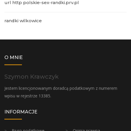
url http polskie-sex-randki.prv.pl
randki wilkowice
O MNIE
Szymon Krawczyk
Jestem licencjonowanym doradcą podatkowym z numerem
wpisu w rejestrze 13385.
INFORMACJE
Biuro podatkowe
Opinia prawna