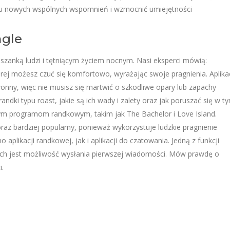
u nowych wspólnych wspomnień i wzmocnić umiejętności
ngle
szanką ludzi i tętniącym życiem nocnym. Nasi eksperci mówią:
rej możesz czuć się komfortowo, wyrażając swoje pragnienia. Aplika
zwonny, więc nie musisz się martwić o szkodliwe opary lub zapachy
dki typu roast, jakie są ich wady i zalety oraz jak poruszać się w t
m programom randkowym, takim jak The Bachelor i Love Island.
az bardziej popularny, ponieważ wykorzystuje ludzkie pragnienie
 aplikacji randkowej, jak i aplikacji do czatowania. Jedną z funkcji
wych jest możliwość wysłania pierwszej wiadomości. Mów prawdę o
i.