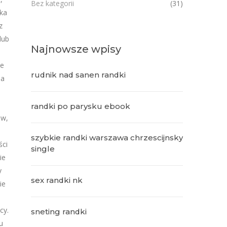
Bez kategorii
(31)
lka
z
lub
Najnowsze wpisy
ne
rudnik nad sanen randki
na
randki po parysku ebook
ów,
szybkie randki warszawa chrzescijnsky
ści
single
ie
y
sex randki nk
ie
cy.
sneting randki
u