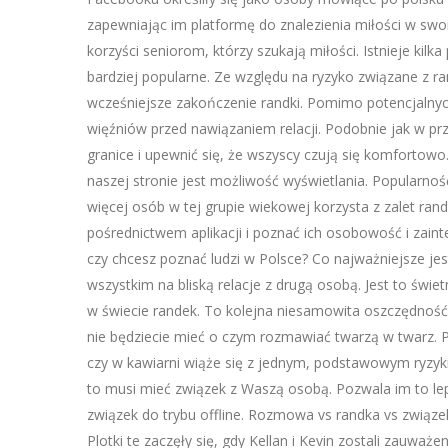
zapewniając im platformę do znalezienia miłości w swo
korzyści seniorom, którzy szukają miłości. Istnieje kil
bardziej popularne. Ze względu na ryzyko związane z ra
wcześniejsze zakończenie randki. Pomimo potencjalnyc
więźniów przed nawiązaniem relacji. Podobnie jak w p
granice i upewnić się, że wszyscy czują się komfortowo.
naszej stronie jest możliwość wyświetlania. Popularność
więcej osób w tej grupie wiekowej korzysta z zalet rand
pośrednictwem aplikacji i poznać ich osobowość i zaint
czy chcesz poznać ludzi w Polsce? Co najważniejsze je
wszystkim na bliską relacje z drugą osobą. Jest to św
w świecie randek. To kolejna niesamowita oszczędność 
nie będziecie mieć o czym rozmawiać twarzą w twarz. P
czy w kawiarni wiąże się z jednym, podstawowym ryzyki
to musi mieć związek z Waszą osobą. Pozwala im to lep
związek do trybu offline. Rozmowa vs randka vs związek:
Plotki te zaczęły się, gdy Kellan i Kevin zostali zauw