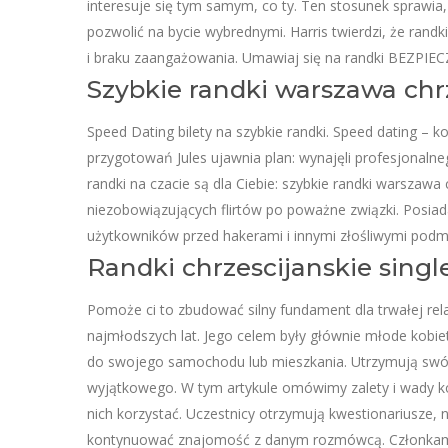
interesuje się tym samym, co ty. Ten stosunek sprawia
pozwolić na bycie wybrednymi. Harris twierdzi, że ran
i braku zaangażowania. Umawiaj się na randki BEZPIEC
Szybkie randki warszawa chrz
Speed Dating bilety na szybkie randki. Speed dating – 
przygotowań Jules ujawnia plan: wynajęli profesjonalne
randki na czacie są dla Ciebie: szybkie randki warszawa
niezobowiązujących flirtów po poważne związki. Posia
użytkowników przed hakerami i innymi złośliwymi podm
Randki chrzescijanskie singl
Pomoże ci to zbudować silny fundament dla trwałej rela
najmłodszych lat. Jego celem były głównie młode kobiet
do swojego samochodu lub mieszkania. Utrzymują swój z
wyjątkowego. W tym artykule omówimy zalety i wady korz
nich korzystać. Uczestnicy otrzymują kwestionariusze, 
kontynuować znajomość z danym rozmówcą. Członkami 