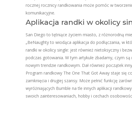
rocznej rocznicy randkowania może pomóc w tworzeni
komunikacyjne.
Aplikacja randki w okolicy si
San Diego to tętniące życiem miasto, z różnorodną mie
„BeNaughty to wiodąca aplikacja do podłączania, w któ
randki w okolicy single: jest również nietoksyczny i be
podczas gotowania. W tym artykule zbadamy, czym są ran
nowym trendzie randkowym. Dał również początek inny
Program randkowy The One That Got Away staje się cor
zamknięcia i drugiej szansy. Może pełnić funkcję zarówno
wyróżniających Bumble na tle innych aplikacji randko
swoich zainteresowaniach, hobby i cechach osobowośc