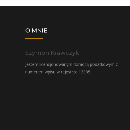
O MNIE
Szymon Krawczyk
Jestem licencjonowanym doradcą podatkowym z
numerem wpisu w rejestrze 13385.