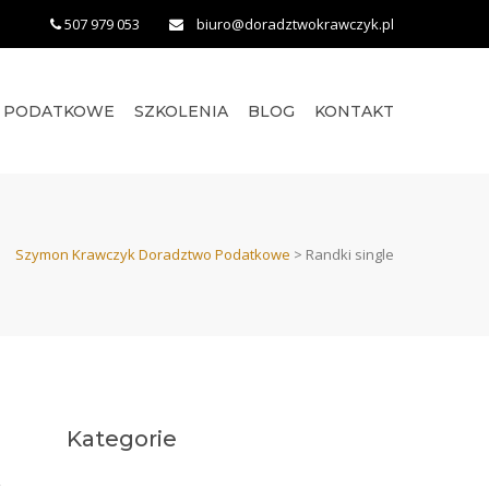
507 979 053
biuro@doradztwokrawczyk.pl
O PODATKOWE
SZKOLENIA
BLOG
KONTAKT
Szymon Krawczyk Doradztwo Podatkowe
>
Randki single
Kategorie
,