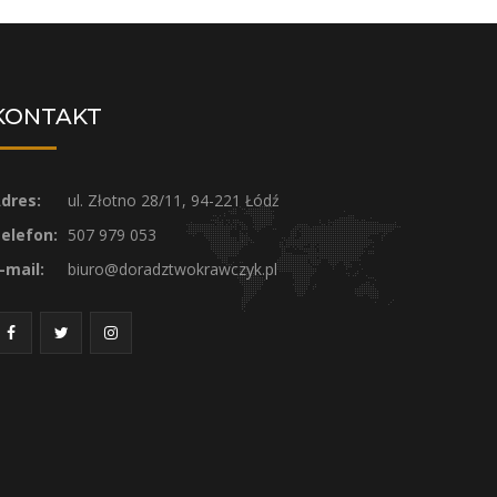
KONTAKT
dres:
ul. Złotno 28/11, 94-221 Łódź
elefon:
507 979 053
-mail:
biuro@doradztwokrawczyk.pl