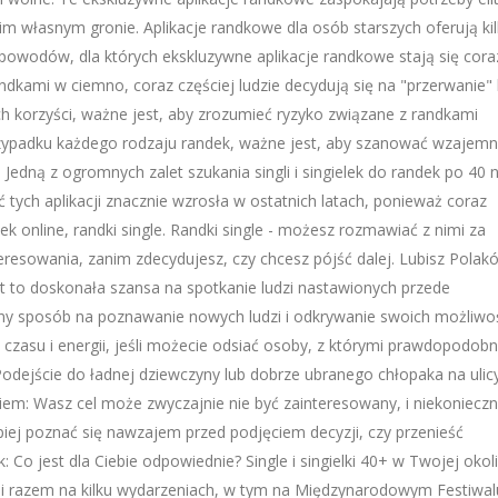
im własnym gronie. Aplikacje randkowe dla osób starszych oferują ki
ka powodów, dla których ekskluzywne aplikacje randkowe stają się cora
ndkami w ciemno, coraz częściej ludzie decydują się na "przerwanie" 
h korzyści, ważne jest, aby zrozumieć ryzyko związane z randkami
rzypadku każdego rodzaju randek, ważne jest, aby szanować wzajem
 Jedną z ogromnych zalet szukania singli i singielek do randek po 40 
 tych aplikacji znacznie wzrosła w ostatnich latach, ponieważ coraz
ek online, randki single. Randki single - możesz rozmawiać z nimi za
eresowania, zanim zdecydujesz, czy chcesz pójść dalej. Lubisz Polak
st to doskonała szansa na spotkanie ludzi nastawionych przede
ietny sposób na poznawanie nowych ludzi i odkrywanie swoich możliwo
czasu i energii, jeśli możecie odsiać osoby, z którymi prawdopodobn
odejście do ładnej dziewczyny lub dobrze ubranego chłopaka na ulic
em: Wasz cel może zwyczajnie nie być zainteresowany, i niekonieczn
iej poznać się nawzajem przed podjęciem decyzji, czy przenieść
 Co jest dla Ciebie odpowiednie? Single i singielki 40+ w Twojej okoli
ażeni razem na kilku wydarzeniach, w tym na Międzynarodowym Festiwal