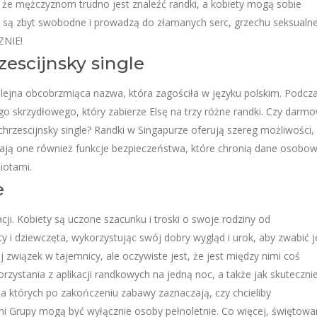
, że mężczyznom trudno jest znaleźć randki, a kobiety mogą sobie
dki są zbyt swobodne i prowadzą do złamanych serc, grzechu seksualn
ZNIE!
escijnsky single
kolejna obcobrzmiąca nazwa, która zagościła w języku polskim. Podcz
go skrzydłowego, który zabierze Elsę na trzy różne randki. Czy darm
 chrzescijnsky single? Randki w Singapurze oferują szereg możliwości,
dają one również funkcje bezpieczeństwa, które chronią dane osobo
iotami.
e
cji. Kobiety są uczone szacunku i troski o swoje rodziny od
y i dziewczęta, wykorzystując swój dobry wygląd i urok, aby zwabić j
wiązek w tajemnicy, ale oczywiste jest, że jest między nimi coś
ystania z aplikacji randkowych na jedną noc, a także jak skutecznie
na których po zakończeniu zabawy zaznaczają, czy chcieliby
Grupy mogą być wyłącznie osoby pełnoletnie. Co więcej, świętowa