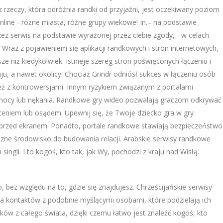
 rzeczy, która odróżnia randki od przyjaźni, jest oczekiwany poziom
nline - różne miasta, różne grupy wiekowe! In.– na podstawie
z serwis na podstawie wyrażonej przez ciebie zgody, - w celach
Wraz z pojawieniem się aplikacji randkowych i stron internetowych,
ze niż kiedykolwiek. Istnieje szereg stron poświęconych łączeniu i
u, a nawet okolicy. Chociaż Grindr odniósł sukces w łączeniu osób
eż z kontrowersjami. Innym ryzykiem związanym z portalami
mocy lub nękania. Randkowe gry wideo pozwalają graczom odkrywać
ceniem lub osądem. Upewnij się, że Twoje dziecko gra w gry
 przed ekranem. Ponadto, portale randkowe stawiają bezpieczeństwo
ne środowisko do budowania relacji. Arabskie serwisy randkowe
ingli. I to kogoś, kto tak, jak Wy, pochodzi z kraju nad Wisłą.
 bez względu na to, gdzie się znajdujesz. Chrześcijańskie serwisy
ia kontaktów z podobnie myślącymi osobami, które podzielają ich
ków z całego świata, dzięki czemu łatwo jest znaleźć kogoś, kto