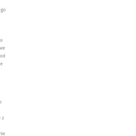
ego
as
owe
 od
we
e
 z
nie