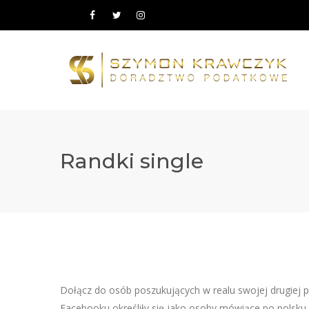
Randki single
Dołącz do osób poszukujących w realu swojej drugiej p
Facebooku określiły się jako osoby mówiące po polsku i