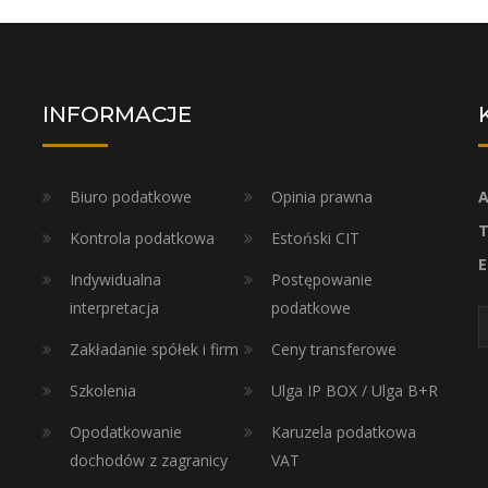
INFORMACJE
Biuro podatkowe
Opinia prawna
A
T
Kontrola podatkowa
Estoński CIT
E
Indywidualna
Postępowanie
interpretacja
podatkowe
Zakładanie spółek i firm
Ceny transferowe
Szkolenia
Ulga IP BOX / Ulga B+R
Opodatkowanie
Karuzela podatkowa
dochodów z zagranicy
VAT