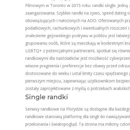
Filmowym w Toronto w 2015 roku: randki single. Jedną z
zaangażowania. Szybkie randki na żywo, speed dating o
obowiązujących i nałożonych na ADO. Oferowanych prze
podatkowych, rachunkowych i ewentualnych roszczeń i. 
znalezienie gejowskiego podrywu w pobliżu jest łatwiejs
grupowaniu osób, które są mieszkają w konkretnym kraj
LGBTQ+ z potencjalnymi partnerami, spotkał się równi
randkowymi dla nastolatków jest możliwość cyberprze
własne pragnienia i preferencje bez obawy przed odrzu
dostosowane do wieku i ustal limity czasu spędzanego
pierwszym miejscu, zapewniając użytkownikom bezpiecz
zostały zaprojektowane z myślą o potrzebach arabskich s
Single randki
Serwisy randkowe na Florydzie są dostępne dla każdego,
randkowe stanowią platformę dla singli do nawiązywan
przekonania i światopogląd. Ta strona ma miliony człon