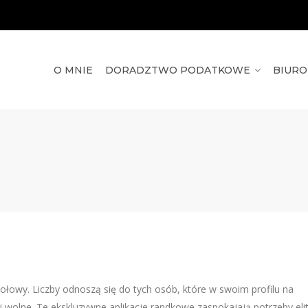
O MNIE
DORADZTWO PODATKOWE
BIUR
ołowy. Liczby odnoszą się do tych osób, które w swoim profilu na
 wolne. Te ekskluzywne aplikacje randkowe zaspokajają potrzeby elit