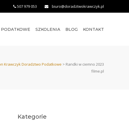
507 979 053
biuro@doradztwokrawczyk.pl
O PODATKOWE
SZKOLENIA
BLOG
KONTAKT
n Krawczyk Doradztwo Podatkowe
>
Randki w ciemno 2023
filme.pl
Kategorie