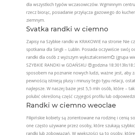
dla wszystkich typów wczasowiczów. Wgminnym centrum 
rzecz biorąc, posiadanie przyłącza gazowego do kuchen
ziemnym.
Svatka randki w ciemno
Zapisy na Szybkie randki w KRAKOWIE na stronie Nie cze
spotkania dla Singli – Lublin. Posiada oczywiście swój o
randki dla osób z wyższym wykształceniem💞 (grupa wi
SZYBKIE RANDKI w GDAŃSKU 😍godzina 18:3013lis18:30
sposobem na poznanie nowych ludzi, ważne jest, aby z
pewnością istnieją plusy i minusy tego typu relacji, os
najlepsze. W naszej bazie jest 5,5 mln osób, które – t
polubić określoną część czyjegoś profilu lub odpowiedz
Randki w ciemno weoclae
Filipińskie kobiety są zorientowane na rodzinę i cenią s
one często używane przez osoby, które szukają szybkic
randki lub zobowiązań. W większości są to osoby, które