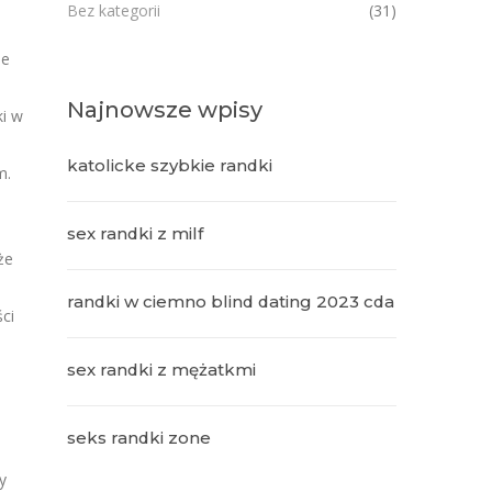
Bez kategorii
(31)
ne
Najnowsze wpisy
ki w
katolicke szybkie randki
m.
sex randki z milf
że
randki w ciemno blind dating 2023 cda
ci
sex randki z mężatkmi
seks randki zone
y