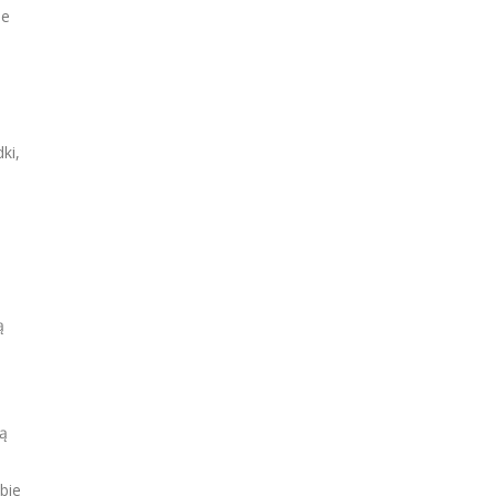
ie
ki,
ą
Są
bie