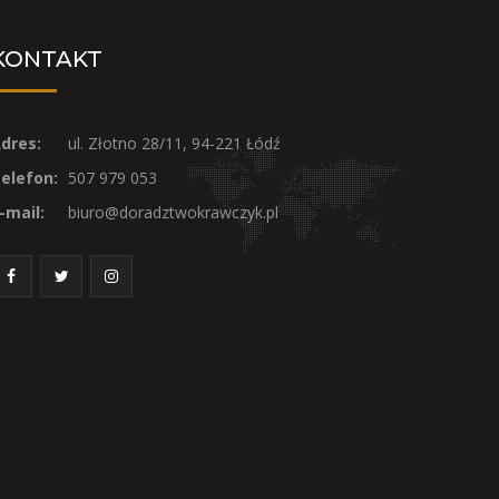
KONTAKT
dres:
ul. Złotno 28/11, 94-221 Łódź
elefon:
507 979 053
-mail:
biuro@doradztwokrawczyk.pl