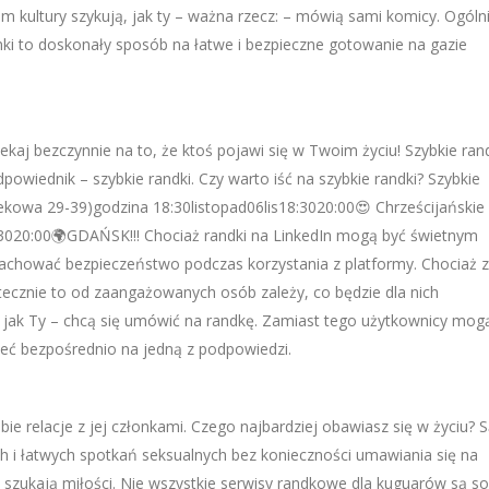
kultury szykują, jak ty – ważna rzecz: – mówią sami komicy. Ogóln
ki to doskonały sposób na łatwe i bezpieczne gotowanie na gazie
kaj bezczynnie na to, że ktoś pojawi się w Twoim życiu! Szybkie rand
dpowiednik – szybkie randki. Czy warto iść na szybkie randki? Szybkie
ekowa 29-39)godzina 18:30listopad06lis18:3020:00😍 Chrześcijańskie
20:00🌍GDAŃSK!!! Chociaż randki na LinkedIn mogą być świetnym
achować bezpieczeństwo podczas korzystania z platformy. Chociaż z
tatecznie to od zaangażowanych osób zależy, co będzie dla nich
ak jak Ty – chcą się umówić na randkę. Zamiast tego użytkownicy mog
ieć bezpośrednio na jedną z podpowiedzi.
obie relacje z jej członkami. Czego najbardziej obawiasz się w życiu? 
h i łatwych spotkań seksualnych bez konieczności umawiania się na
 szukają miłości. Nie wszystkie serwisy randkowe dla kuguarów są so