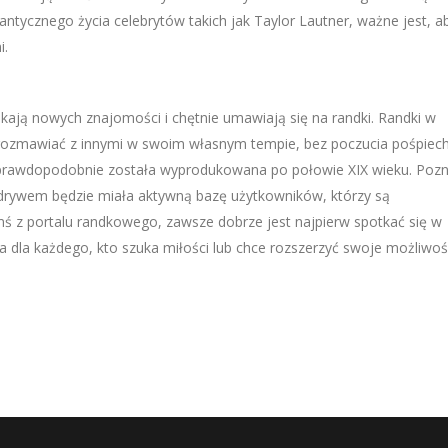
antycznego życia celebrytów takich jak Taylor Lautner, ważne jest, a
i.
zukają nowych znajomości i chętnie umawiają się na randki. Randki w
 rozmawiać z innymi w swoim własnym tempie, bez poczucia pośpiec
wę, prawdopodobnie została wyprodukowana po połowie XIX wieku. Pozn
odrywem będzie miała aktywną bazę użytkowników, którzy są
ś z portalu randkowego, zawsze dobrze jest najpierw spotkać się w
a dla każdego, kto szuka miłości lub chce rozszerzyć swoje możliwoś