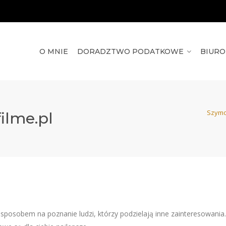
O MNIE
DORADZTWO PODATKOWE
BIUR
Szymo
ilme.pl
posobem na poznanie ludzi, którzy podzielają inne zainteresowania.