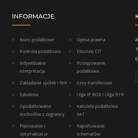
INFORMACJE
Biuro podatkowe
Opinia prawna
A
T
Kontrola podatkowa
Estoński CIT
E
Indywidualna
Postępowanie
interpretacja
podatkowe
Zakładanie spółek i firm
Ceny transferowe
Szkolenia
Ulga IP BOX / Ulga B+R
Opodatkowanie
Karuzela podatkowa
dochodów z zagranicy
VAT
Planowanie i
Raportowanie
optymalizacja
schematów