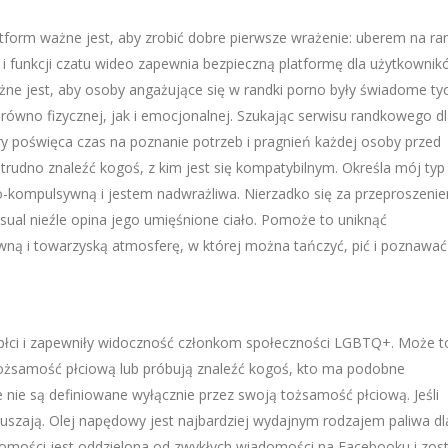
atform ważne jest, aby zrobić dobre pierwsze wrażenie: uberem na ra
i i funkcji czatu wideo zapewnia bezpieczną platformę dla użytkowni
ażne jest, aby osoby angażujące się w randki porno były świadome ty
arówno fizycznej, jak i emocjonalnej. Szukając serwisu randkowego d
óry poświęca czas na poznanie potrzeb i pragnień każdej osoby przed
rudno znaleźć kogoś, z kim jest się kompatybilnym. Określa mój typ
kompulsywną i jestem nadwrażliwa. Nierzadko się za przeproszenie
asual nieźle opina jego umięśnione ciało. Pomoże to uniknąć
awną i towarzyską atmosferę, w której można tańczyć, pić i poznawać
płci i zapewniły widoczność członkom społeczności LGBTQ+. Może t
tożsamość płciową lub próbują znaleźć kogoś, kto ma podobne
 nie są definiowane wyłącznie przez swoją tożsamość płciową. Jeśli
ruszają. Olej napędowy jest najbardziej wydajnym rodzajem paliwa dl
domości jest oddzielona od zwykłych wiadomości na Facebooku i zos