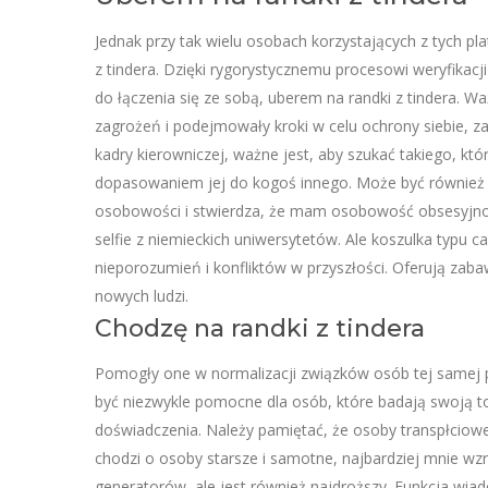
Jednak przy tak wielu osobach korzystających z tych pl
z tindera. Dzięki rygorystycznemu procesowi weryfikacj
do łączenia się ze sobą, uberem na randki z tindera. W
zagrożeń i podejmowały kroki w celu ochrony siebie, z
kadry kierowniczej, ważne jest, aby szukać takiego, kt
dopasowaniem jej do kogoś innego. Może być również t
osobowości i stwierdza, że mam osobowość obsesyjno-
selfie z niemieckich uniwersytetów. Ale koszulka typu c
nieporozumień i konfliktów w przyszłości. Oferują zab
nowych ludzi.
Chodzę na randki z tindera
Pomogły one w normalizacji związków osób tej samej 
być niezwykle pomocne dla osób, które badają swoją 
doświadczenia. Należy pamiętać, że osoby transpłciowe
chodzi o osoby starsze i samotne, najbardziej mnie wz
generatorów, ale jest również najdroższy. Funkcja wia