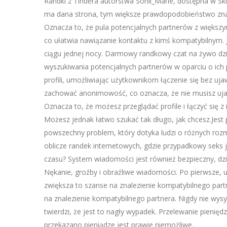
Randki z Tindera autorstwa Sonii_Marie, dostępna w Sk
ma dana strona, tym większe prawdopodobieństwo znalez
Oznacza to, że pula potencjalnych partnerów z większ
co ułatwia nawiązanie kontaktu z kimś kompatybilnym.
ciągu jednej nocy. Darmowy randkowy czat na żywo dzi
wyszukiwania potencjalnych partnerów w oparciu o ich
profili, umożliwiając użytkownikom łączenie się bez u
zachować anonimowość, co oznacza, że nie musisz uja
Oznacza to, że możesz przeglądać profile i łączyć się 
Możesz jednak łatwo szukać tak długo, jak chcesz.Jest 
powszechny problem, który dotyka ludzi o różnych roz
oblicze randek internetowych, gdzie przypadkowy seks 
czasu? System wiadomości jest również bezpieczny, d
Nękanie, groźby i obraźliwe wiadomości. Po pierwsze, 
zwiększa to szanse na znalezienie kompatybilnego par
na znalezienie kompatybilnego partnera. Nigdy nie wys
twierdzi, że jest to nagły wypadek. Przelewanie pieniędz
przekazano pieniądze jest prawie niemożliwe.