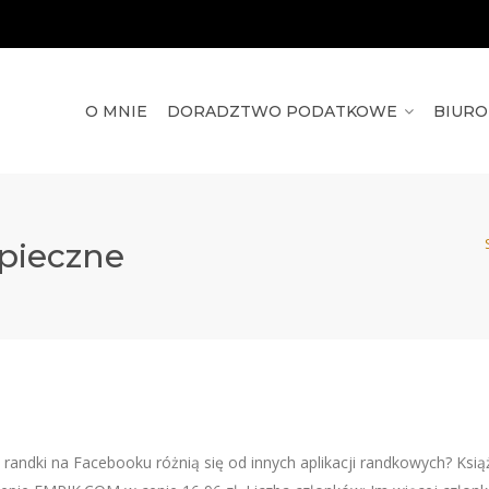
O MNIE
DORADZTWO PODATKOWE
BIUR
zpieczne
andki na Facebooku różnią się od innych aplikacji randkowych? Ksią