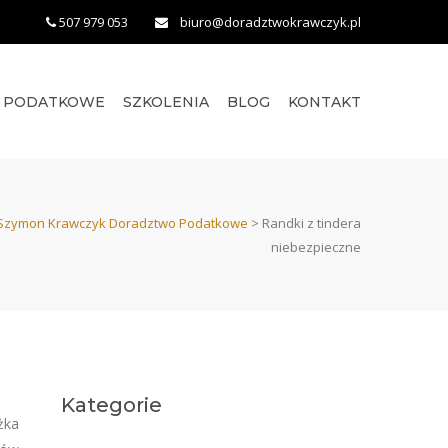
507 979 053
biuro@doradztwokrawczyk.pl
O PODATKOWE
SZKOLENIA
BLOG
KONTAKT
Szymon Krawczyk Doradztwo Podatkowe
>
Randki z tindera
niebezpieczne
Kategorie
żka