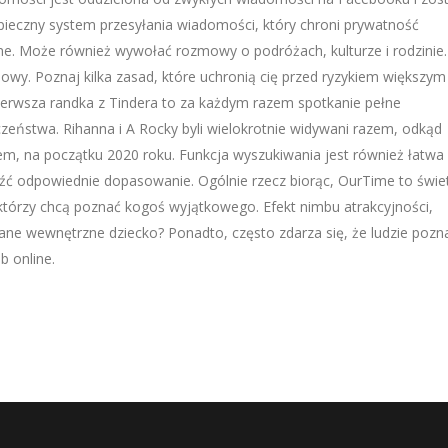
pieczny system przesyłania wiadomości, który chroni prywatność
e. Może również wywołać rozmowy o podróżach, kulturze i rodzinie.
wy. Poznaj kilka zasad, które uchronią cię przed ryzykiem większym 
. Pierwsza randka z Tindera to za każdym razem spotkanie pełne
ństwa. Rihanna i A Rocky byli wielokrotnie widywani razem, odkąd
, na początku 2020 roku. Funkcja wyszukiwania jest również łatwa
leźć odpowiednie dopasowanie. Ogólnie rzecz biorąc, OurTime to świe
, którzy chcą poznać kogoś wyjątkowego. Efekt nimbu atrakcyjności,
ane wewnętrzne dziecko? Ponadto, często zdarza się, że ludzie pozn
b online.