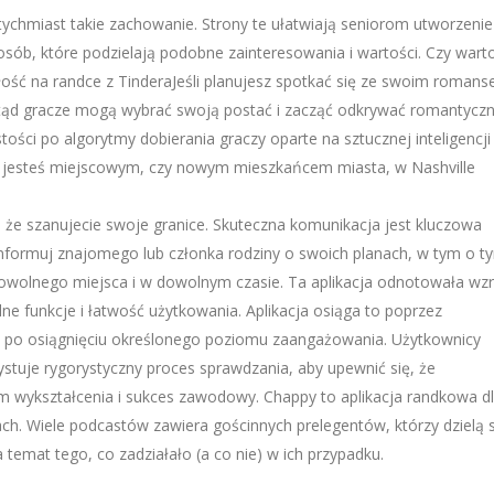
atychmiast takie zachowanie. Strony te ułatwiają seniorom utworzenie
sób, które podzielają podobne zainteresowania i wartości. Czy wart
złość na randce z TinderaJeśli planujesz spotkać się ze swoim roman
tamtąd gracze mogą wybrać swoją postać i zacząć odkrywać romantycz
tości po algorytmy dobierania graczy oparte na sztucznej inteligencji 
zy jesteś miejscowym, czy nowym mieszkańcem miasta, w Nashville
e szanujecie swoje granice. Skuteczna komunikacja jest kluczowa
informuj znajomego lub członka rodziny o swoich planach, w tym o t
 dowolnego miejsca i w dowolnym czasie. Ta aplikacja odnotowała wz
ne funkcje i łatwość użytkowania. Aplikacja osiąga to poprzez
ro po osiągnięciu określonego poziomu zaangażowania. Użytkownicy
ystuje rygorystyczny proces sprawdzania, aby upewnić się, że
iom wykształcenia i sukces zawodowy. Chappy to aplikacja randkowa d
kach. Wiele podcastów zawiera gościnnych prelegentów, którzy dzielą s
temat tego, co zadziałało (a co nie) w ich przypadku.