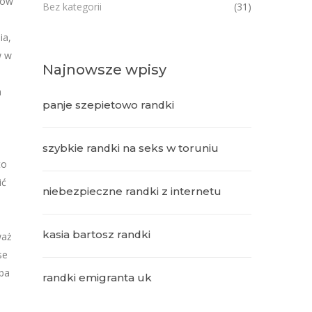
ków
Bez kategorii
(31)
ia,
w w
Najnowsze wpisy
h
panje szepietowo randki
szybkie randki na seks w toruniu
to
ić
niebezpieczne randki z internetu
kasia bartosz randki
waż
se
oba
randki emigranta uk