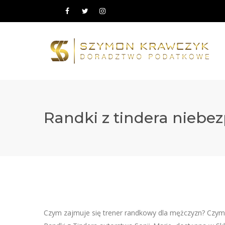
Randki z tindera niebe
Czym zajmuje się trener randkowy dla mężczyzn? Czym r