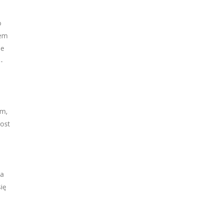
o
sem
ne
-
ym,
rost
la
ię