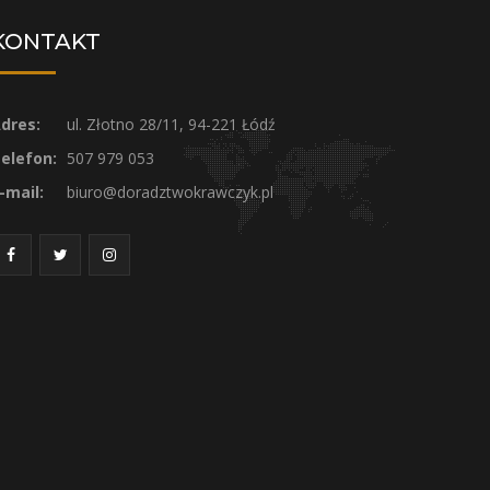
KONTAKT
dres:
ul. Złotno 28/11, 94-221 Łódź
elefon:
507 979 053
-mail:
biuro@doradztwokrawczyk.pl