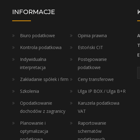
INFORMACJE
Biuro podatkowe
Opinia prawna
A
T
Kontrola podatkowa
Estoński CIT
E
Indywidualna
Postępowanie
interpretacja
podatkowe
Zakładanie spółek i firm
Ceny transferowe
Szkolenia
Ulga IP BOX / Ulga B+R
Opodatkowanie
Karuzela podatkowa
dochodów z zagranicy
VAT
Planowanie i
Raportowanie
optymalizacja
schematów
podatkowa
podatkowych