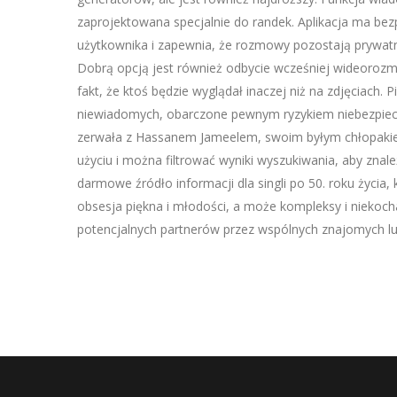
zaprojektowana specjalnie do randek. Aplikacja ma bez
użytkownika i zapewnia, że rozmowy pozostają prywatn
Dobrą opcją jest również odbycie wcześniej wideorozmo
fakt, że ktoś będzie wyglądał inaczej niż na zdjęciach
niewiadomych, obarczone pewnym ryzykiem niebezpiecze
zerwała z Hassanem Jameelem, swoim byłym chłopakiem
użyciu i można filtrować wyniki wyszukiwania, aby zna
darmowe źródło informacji dla singli po 50. roku życia
obsesja piękna i młodości, a może kompleksy i niekoch
potencjalnych partnerów przez wspólnych znajomych lu