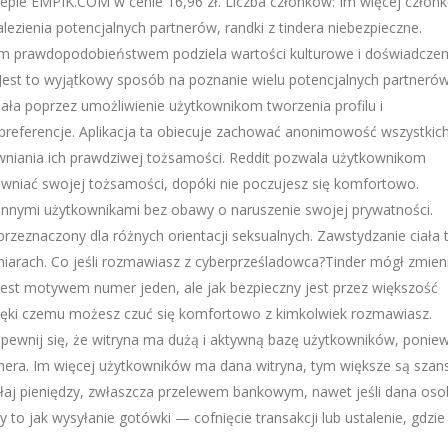
lepie EMPIK.COM w cenie 16,96 zł. Liczba członków: Im więcej człon
ienia potencjalnych partnerów, randki z tindera niebezpieczne.
ym prawdopodobieństwem podziela wartości kulturowe i doświadczen
 Jest to wyjątkowy sposób na poznanie wielu potencjalnych partneró
ała poprzez umożliwienie użytkownikom tworzenia profilu i
 preferencje. Aplikacja ta obiecuje zachować anonimowość wszystkic
jawniania ich prawdziwej tożsamości. Reddit pozwala użytkownikom
wniać swojej tożsamości, dopóki nie poczujesz się komfortowo.
z innymi użytkownikami bez obawy o naruszenie swojej prywatności.
przeznaczony dla różnych orientacji seksualnych. Zawstydzanie ciała 
miarach. Co jeśli rozmawiasz z cyberprześladowca?Tinder mógł zmien
jest motywem numer jeden, ale jak bezpieczny jest przez większość
zięki czemu możesz czuć się komfortowo z kimkolwiek rozmawiasz.
upewnij się, że witryna ma dużą i aktywną bazę użytkowników, ponie
tnera. Im więcej użytkowników ma dana witryna, tym większe są szan
yłaj pieniędzy, zwłaszcza przelewem bankowym, nawet jeśli dana os
y to jak wysyłanie gotówki — cofnięcie transakcji lub ustalenie, gdzie