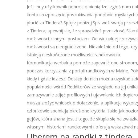
Jeśli inny użytkownik poprosi o pieniądze, zgłoś nam n
konta i rozpoczęcie poszukiwania podobnie myślących o
płacić za Tindera? Spójrz poniżej:Sprawdź swoją przes
z Tindera, upewnij się, że sprawdziłeś przeszłość. S
możliwości z innymi postaciami. Od wirtualnej rzeczywis
możliwości są nieograniczone. Niezależnie od tego, c
istnieją nieskończone możliwości randkowania.
Komunikacja werbalna pomoże zapewnić obu stronom, ż
podczas korzystania z portali randkowych w Maine. Po
kiedy i gdzie idziesz. Dostęp do nich można uzyskać z
popularności wśród Redditorów ze względu na jej unikal
zamazywanie zdjęć profilowych i ujawnianie ich dopie
muszą złożyć wniosek o dołączenie, a aplikacja wykorz
członkowie spełniają określone kryteria, takie jak poz
gejów, która znana jest z tego, że skupia się na związ
własnymi historiami randkowymi i oferują wskazówki na 
Uberem na randki z tindera