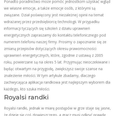
Ponadto poradnictwo może pomóc jednostkom uzyskać wgląd
we własne emocje, a także emocje osób, z którymi są
związane. Dział poświęcony jest niezależnej opinii na temat
wdrażanej przez przedsiębiorcę technologii. W przypadku
informacji tyczących się szkoleń z działu uprawnień
energetycznych zapraszamy do kontaktu telefonicznego pod
numerem telefonu naszej firmy. Prosimy o zapoznanie się ze
zmianą przepisów dotyczących okresu prawomocności
uprawnień energetycznych, które, zgodnie z ustawą z 2005
roku, powierzane są na okres 5 lat. Przyjmując nieoczekiwane i
będąc otwartym na przygodę, zwiększysz swoje szanse na
znalezienie miłości. W tym artykule zbadamy, dlaczego
zachwycająca aplikacja randkowa jest najlepszym wyborem dla
każdego, kto szuka miłości.
Royalsi randki
Royalsi randki, jednak w miarę postępów w grze staje się jasne,
że dzieje się coś złowieszczego, a gracz musi odkryć prawdę