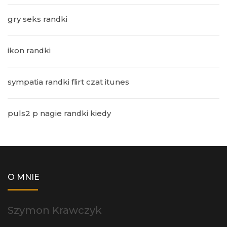
gry seks randki
ikon randki
sympatia randki flirt czat itunes
puls2 p nagie randki kiedy
O MNIE
Szymon Krawczyk