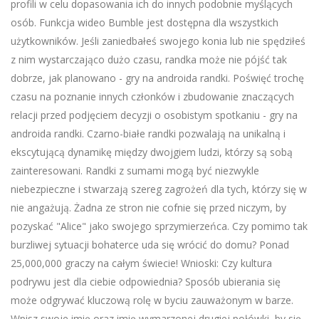
profili w celu dopasowania ich do innych podobnie myślących
osób. Funkcja wideo Bumble jest dostępna dla wszystkich
użytkowników. Jeśli zaniedbałeś swojego konia lub nie spędziłeś
z nim wystarczająco dużo czasu, randka może nie pójść tak
dobrze, jak planowano - gry na androida randki. Poświęć trochę
czasu na poznanie innych członków i zbudowanie znaczących
relacji przed podjęciem decyzji o osobistym spotkaniu - gry na
androida randki. Czarno-białe randki pozwalają na unikalną i
ekscytującą dynamikę między dwojgiem ludzi, którzy są sobą
zainteresowani. Randki z sumami mogą być niezwykle
niebezpieczne i stwarzają szereg zagrożeń dla tych, którzy się w
nie angażują. Żadna ze stron nie cofnie się przed niczym, by
pozyskać "Alice" jako swojego sprzymierzeńca. Czy pomimo tak
burzliwej sytuacji bohaterce uda się wrócić do domu? Ponad
25,000,000 graczy na całym świecie! Wnioski: Czy kultura
podrywu jest dla ciebie odpowiednia? Sposób ubierania się
może odgrywać kluczową rolę w byciu zauważonym w barze.
Wpisz swoje imię oraz imię wymarzonej drugiej połówki, by się