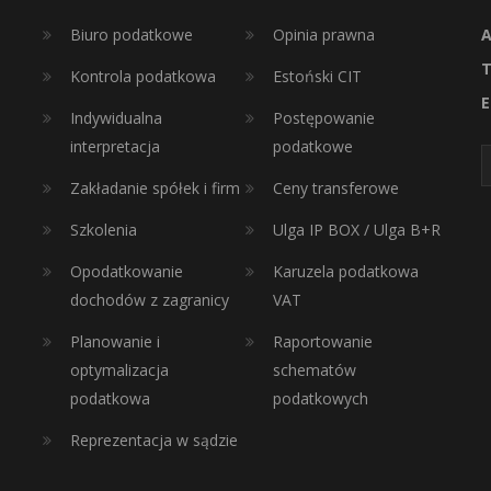
Biuro podatkowe
Opinia prawna
A
T
Kontrola podatkowa
Estoński CIT
E
Indywidualna
Postępowanie
interpretacja
podatkowe
Zakładanie spółek i firm
Ceny transferowe
Szkolenia
Ulga IP BOX / Ulga B+R
Opodatkowanie
Karuzela podatkowa
dochodów z zagranicy
VAT
Planowanie i
Raportowanie
optymalizacja
schematów
podatkowa
podatkowych
Reprezentacja w sądzie