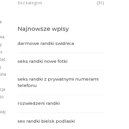
Bez kategorii
(31)
we
Najnowsze wpisy
wa.
darmowe randki swidnica
y
ks
tać
seks randki nowe fotki
ę
zona
seks randki z prywatnymi numerami
telefonu
cja
to
rozwiedzeni randki
iaj
sex randki bielsk podlaski