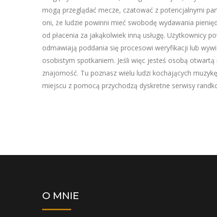
mogą przeglądać mecze, czatować z potencjalnymi part
oni, że ludzie powinni mieć swobodę wydawania pienięd
od płacenia za jakąkolwiek inną usługę. Użytkownicy 
odmawiają poddania się procesowi weryfikacji lub wywi
osobistym spotkaniem. Jeśli więc jesteś osobą otwartą
znajomość. Tu poznasz wielu ludzi kochających muzykę, t
miejscu z pomocą przychodzą dyskretne serwisy randk
O MNIE