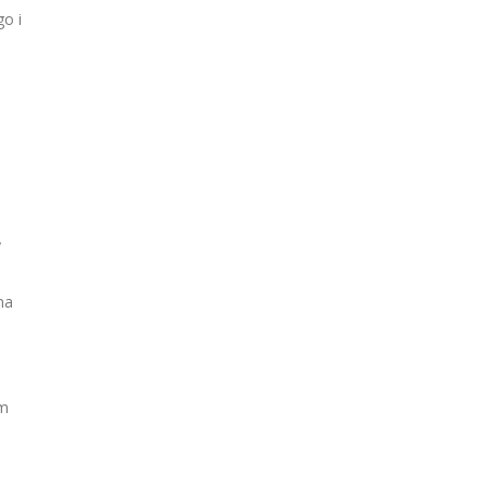
o i
i
s
y
na
ym