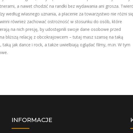
nerami, a nawet chodzić na randki bez wydawania ani grosza. Twier
zy według własnego uznania, a płacenie za towarzystwo nie różni si
powinni również zachować ostrożność w stosunku do osób, które
erają na nich presję, by udostępnili swoje dane osobowe przed
 na bliższą relację z obcokrajowcem – tutaj masz szansę na taką
aką jak dance i rock, a także uwielbiają oglądać filmy, m.in. W tym
owe.
INFORMACJE