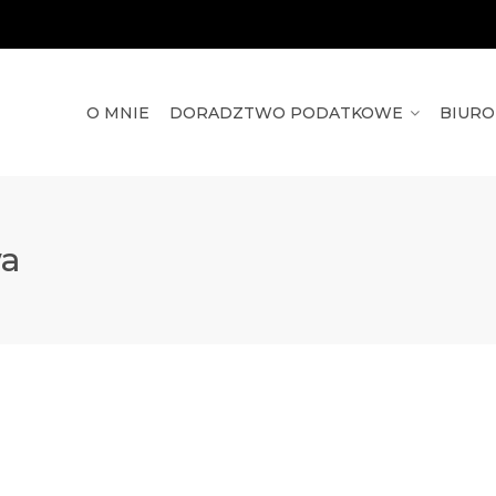
O MNIE
DORADZTWO PODATKOWE
BIUR
wa