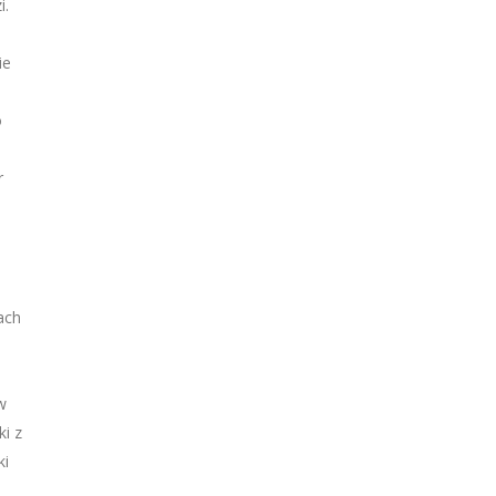
i.
ie
o
r
ach
w
ki z
ki