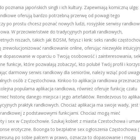
 poznania japońskich singli i ich kultury. Zapewniają komiczną ulgę:
randkowe oferują bardzo potrzebną przerwę od powagi tego
 czy po prostu chcesz poznać nowych ludzi, rosyjskie serwisy randko
owa. W przeciwieństwie do tradycyjnych portali randkowych,
tnych niszach, takich jak BDSM, fetysz i kink: seks randki częstocho
ę zrewolucjonizować randkowanie online, oferując niezwykle intuicyjn
e dopasowanie w oparciu o Twoją osobowość i zainteresowania, se
ne funkcje, które pozwalają zobaczyć, kto polubił Twój profil i korzys
erając darmowy serwis randkowy dla seniorów, należy wziąć pod uwag
realnych osób z Częstochowa. Kinkoo to aplikacja randkowa przeznac
olejna popularna aplikacja randkowa, również oferuje funkcję czatu
ieć historię danego miejsca i jego artefaktów. Rendezvous to aplika
cyjnych praktyk randkowych. Chociaż aplikacja ma swoje wady, jest 
cji randkowej z podstawowymi funkcjami. Chociaż mogą mieć
ty i sex w Częstochowie. Szukaj kobiet z miasta Czestochowa i umaw
 anonse erotyczne. Boonga to bezpłatne sex ogłoszenia Częstochowa (
 przesuną po sobie palcem w prawo, oznacza to dopasowanie i mogą