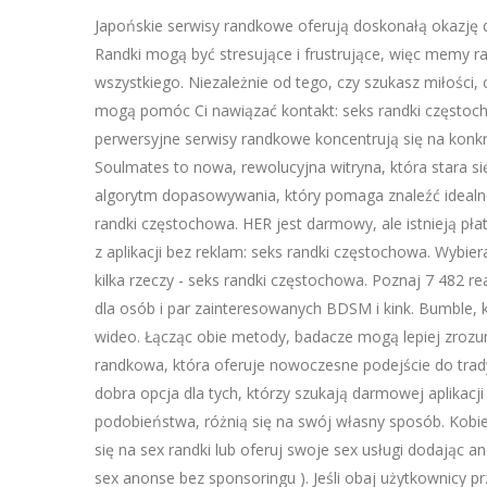
Japońskie serwisy randkowe oferują doskonałą okazję do
Randki mogą być stresujące i frustrujące, więc memy 
wszystkiego. Niezależnie od tego, czy szukasz miłości,
mogą pomóc Ci nawiązać kontakt: seks randki częstoch
perwersyjne serwisy randkowe koncentrują się na konkre
Soulmates to nowa, rewolucyjna witryna, która stara si
algorytm dopasowywania, który pomaga znaleźć idealn
randki częstochowa. HER jest darmowy, ale istnieją płat
z aplikacji bez reklam: seks randki częstochowa. Wybi
kilka rzeczy - seks randki częstochowa. Poznaj 7 482 
dla osób i par zainteresowanych BDSM i kink. Bumble, k
wideo. Łącząc obie metody, badacze mogą lepiej zrozum
randkowa, która oferuje nowoczesne podejście do trady
dobra opcja dla tych, którzy szukają darmowej aplika
podobieństwa, różnią się na swój własny sposób. Kobie
się na sex randki lub oferuj swoje sex usługi dodając
sex anonse bez sponsoringu ). Jeśli obaj użytkownicy