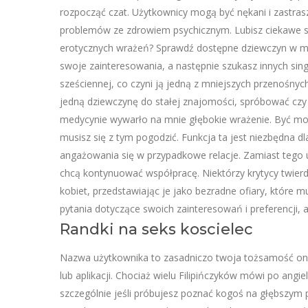
rozpocząć czat. Użytkownicy mogą być nękani i zastras
problemów ze zdrowiem psychicznym. Lubisz ciekawe 
erotycznych wrażeń? Sprawdź dostępne dziewczyn w mie
swoje zainteresowania, a następnie szukasz innych sin
sześciennej, co czyni ją jedną z mniejszych przenośnyc
jedną dziewczynę do stałej znajomości, spróbować czy 
medycynie wywarło na mnie głębokie wrażenie. Być może 
musisz się z tym pogodzić. Funkcja ta jest niezbędna 
angażowania się w przypadkowe relacje. Zamiast tego uc
chcą kontynuować współpracę. Niektórzy krytycy twierd
kobiet, przedstawiając je jako bezradne ofiary, któr
pytania dotyczące swoich zainteresowań i preferencji,
Randki na seks koscielec
Nazwa użytkownika to zasadniczo twoja tożsamość onl
lub aplikacji. Chociaż wielu Filipińczyków mówi po an
szczególnie jeśli próbujesz poznać kogoś na głębszym p