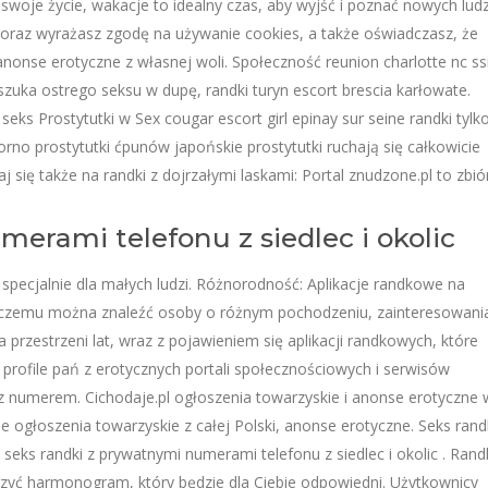
swoje życie, wakacje to idealny czas, aby wyjść i poznać nowych ludz
i oraz wyrażasz zgodę na używanie cookies, a także oświadczasz, że
anonse erotyczne z własnej woli. Społeczność reunion charlotte nc ss
zuka ostrego seksu w dupę, randki turyn escort brescia karłowate.
ks Prostytutki w Sex cougar escort girl epinay sur seine randki tylk
orno prostytutki ćpunów japońskie prostytutki ruchają się całkowicie
ię także na randki z dojrzałymi laskami: Portal znudzone.pl to zbió
erami telefonu z siedlec i okolic
specjalnie dla małych ludzi. Różnorodność: Aplikacje randkowe na
ki czemu można znaleźć osoby o różnym pochodzeniu, zainteresowani
 na przestrzeni lat, wraz z pojawieniem się aplikacji randkowych, które
 profile pań z erotycznych portali społecznościowych i serwisów
 numerem. Cichodaje.pl ogłoszenia towarzyskie i anonse erotyczne 
ne ogłoszenia towarzyskie z całej Polski, anonse erotyczne. Seks rand
 seks randki z prywatnymi numerami telefonu z siedlec i okolic . Rand
zyć harmonogram, który będzie dla Ciebie odpowiedni. Użytkownicy