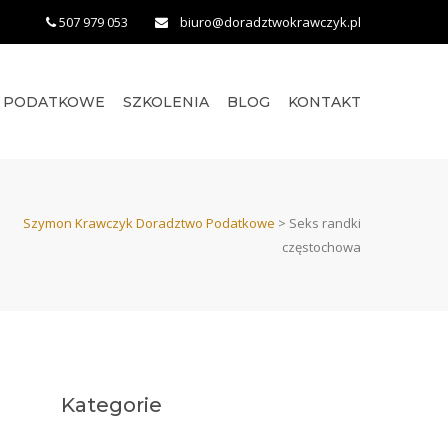
507 979 053
biuro@doradztwokrawczyk.pl
O PODATKOWE
SZKOLENIA
BLOG
KONTAKT
Szymon Krawczyk Doradztwo Podatkowe
>
Seks randki
częstochowa
Kategorie