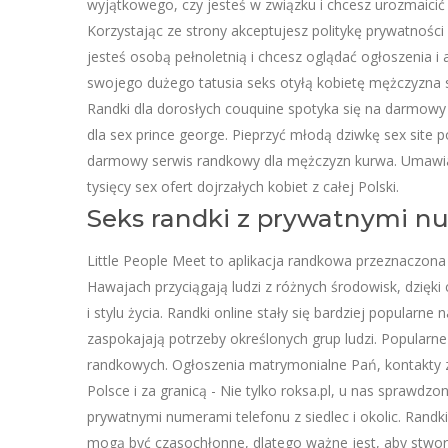
wyjątkowego, czy jesteś w związku i chcesz urozmaicić 
Korzystając ze strony akceptujesz politykę prywatnośc
jesteś osobą pełnoletnią i chcesz oglądać ogłoszenia i 
swojego dużego tatusia seks otyłą kobietę mężczyzna s
Randki dla dorosłych couquine spotyka się na darmowy se
dla sex prince george. Pieprzyć młodą dziwkę sex site p
darmowy serwis randkowy dla mężczyzn kurwa. Umawiaj s
tysięcy sex ofert dojrzałych kobiet z całej Polski.
Seks randki z prywatnymi num
Little People Meet to aplikacja randkowa przeznaczona 
Hawajach przyciągają ludzi z różnych środowisk, dzię
i stylu życia. Randki online stały się bardziej popularne
zaspokajają potrzeby określonych grup ludzi. Popularne
randkowych. Ogłoszenia matrymonialne Pań, kontakty z
Polsce i za granicą - Nie tylko roksa.pl, u nas sprawdzo
prywatnymi numerami telefonu z siedlec i okolic. Randki
mogą być czasochłonne, dlatego ważne jest, aby stwor