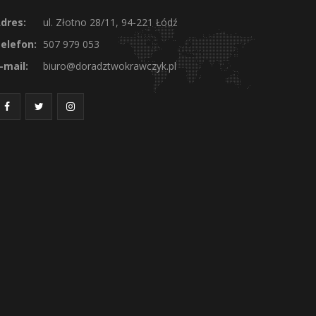
dres:
ul. Złotno 28/11, 94-221 Łódź
elefon:
507 979 053
-mail:
biuro@doradztwokrawczyk.pl