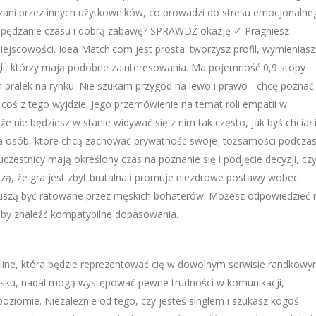
zani przez innych użytkowników, co prowadzi do stresu emocjonalneg
spędzanie czasu i dobrą zabawę? SPRAWDŹ okazję ✓ Pragniesz
jscowości. Idea Match.com jest prosta: tworzysz profil, wymieniasz
gli, którzy mają podobne zainteresowania. Ma pojemność 0,9 stopy
h pralek na rynku. Nie szukam przygód na lewo i prawo - chcę poznać
coś z tego wyjdzie. Jego przemówienie na temat roli empatii w
nie będziesz w stanie widywać się z nim tak często, jak byś chciał 
dla osób, które chcą zachować prywatność swojej tożsamości podcza
zestnicy mają określony czas na poznanie się i podjęcie decyzji, cz
zą, że gra jest zbyt brutalna i promuje niezdrowe postawy wobec
e muszą być ratowane przez męskich bohaterów. Możesz odpowiedzieć 
 aby znaleźć kompatybilne dopasowania.
ine, która będzie reprezentować cię w dowolnym serwisie randkow
gielsku, nadal mogą występować pewne trudności w komunikacji,
oziomie. Niezależnie od tego, czy jesteś singlem i szukasz kogoś