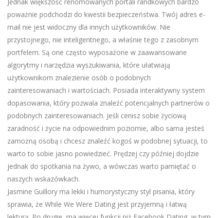
Jednak większość renomowanych portali randkowych bardzo
poważnie podchodzi do kwestii bezpieczeństwa. Twój adres e-
mail nie jest widoczny dla innych użytkowników. Nie
przystojnego, nie inteligentnego, a właśnie tego z zasobnym
portfelem. Są one często wyposażone w zaawansowane
algorytmy i narzędzia wyszukiwania, które ułatwiają
użytkownikom znalezienie osób o podobnych
zainteresowaniach i wartościach. Posiada interaktywny system
dopasowania, który pozwala znaleźć potencjalnych partnerów o
podobnych zainteresowaniach. Jeśli cenisz sobie życiową
zaradność i życie na odpowiednim poziomie, albo sama jesteś
zamożną osobą i chcesz znaleźć kogoś w podobnej sytuacji, to
warto to sobie jasno powiedzieć. Prędzej czy później dojdzie
jednak do spotkania na żywo, a wówczas warto pamiętać o
naszych wskazówkach.
Jasmine Guillory ma lekki i humorystyczny styl pisania, który
sprawia, że While We Were Dating jest przyjemną i łatwą
lekturą. Po drugie, ma więcej funkcji niż Facebook Dating, w tym