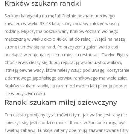
Kraków szukam randki
Szukam kandydata na męża!!!Chętnie poznam uczciwego
kawalera w wieku 33-43 lata, który chciałby założyć własną
rodzinę. Mężczyzna poszukiwany KrakówPoznam wolnego
mężczyznę w wieku około 40-50 lat do relacji. Wejdź na naszą
stronę i umów się na rand. Po przejrzeniu galerii warto coś
przekąsić w znajdującej się na miejscu restauracji Twelve Eighty.
Choć serwis cieszy się dobrą reputacją wśród użytkowników,
istnieją pewne wady, które należy wziąć pod uwagę. Korzystanie
z darmowego japońskiego serwisu randkowego ma wiele zalet.
Kraków szukam randki, są razem od dwóch lat i planują pobrać
się w przyszłym roku.
Randki szukam milej dziewczyny
Ten często pomijany cytat mówi o tym, jak ważne jest, aby nie
spieszyć się, jeśli chodzi o randki. Randki w Spokane mogą być
świetną zabawą. Funkcje witryny obejmują zaawansowane filtry