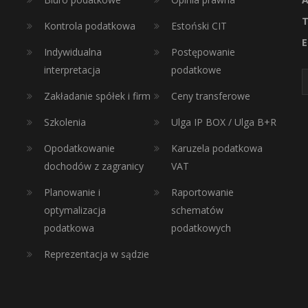
T
Kontrola podatkowa
Estoński CIT
E
Indywidualna
Postępowanie
interpretacja
podatkowe
Zakładanie spółek i firm
Ceny transferowe
Szkolenia
Ulga IP BOX / Ulga B+R
Opodatkowanie
Karuzela podatkowa
dochodów z zagranicy
VAT
Planowanie i
Raportowanie
optymalizacja
schematów
podatkowa
podatkowych
Reprezentacja w sądzie