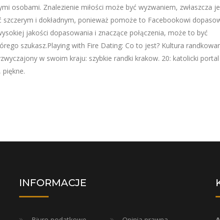
mi osobami. Znalezienie miłości może być wyzwaniem, zwłaszcza jeś
być szczerym i dokładnym, ponieważ pomoże to Facebookowi dopaso
wysokiej jakości dopasowania i znaczące połączenia, może to być
órego szukasz.Playing with Fire Dating: Co to jest? Kultura randkowa
wyczajony w swoim kraju: szybkie randki krakow. 20: katolicki portal
 piękne.
INFORMACJE
Biuro podatkowe
Opinia prawna
A