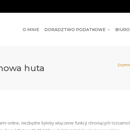
O MNIE
DORADZTWO PODATKOWE
BIUR
Szymo
 nowa huta
ami online, niezbędne byłoby włączenie funkcji chroniących tożsamo