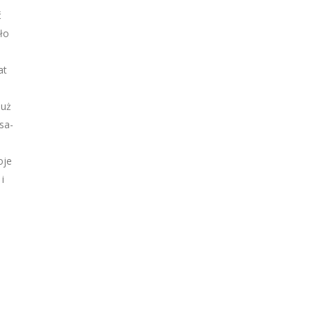
ć
ło
at
już
sa-
oje
i
.