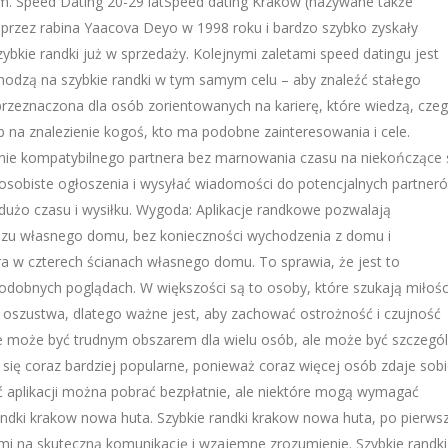
m. Speed Dating 20-29 latSpeed dating Kraków (nazywane także
 przez rabina Yaacova Deyo w 1998 roku i bardzo szybko zyskały
ybkie randki już w sprzedaży. Kolejnymi zaletami speed datingu jest
odzą na szybkie randki w tym samym celu – aby znaleźć stałego
 przeznaczona dla osób zorientowanych na karierę, które wiedzą, cze
b na znalezienie kogoś, kto ma podobne zainteresowania i cele.
nie kompatybilnego partnera bez marnowania czasu na niekończące 
sobiste ogłoszenia i wysyłać wiadomości do potencjalnych partner
dużo czasu i wysiłku. Wygoda: Aplikacje randkowe pozwalają
szu własnego domu, bez konieczności wychodzenia z domu i
a w czterech ścianach własnego domu. To sprawia, że jest to
podobnych poglądach. W większości są to osoby, które szukają miłośc
 oszustwa, dlatego ważne jest, aby zachować ostrożność i czujność
może być trudnym obszarem dla wielu osób, ale może być szczegól
 się coraz bardziej popularne, ponieważ coraz więcej osób zdaje sob
ść aplikacji można pobrać bezpłatnie, ale niektóre mogą wymagać
randki krakow nowa huta. Szybkie randki krakow nowa huta, po pierws
i na skuteczną komunikację i wzajemne zrozumienie. Szybkie randki