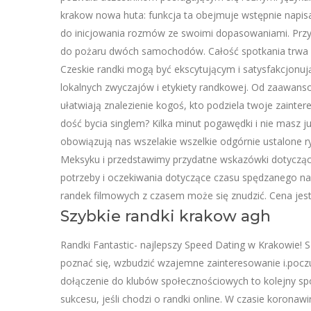
krakow nowa huta: funkcja ta obejmuje wstępnie napis
do inicjowania rozmów ze swoimi dopasowaniami. Prz
do pożaru dwóch samochodów. Całość spotkania trwa w
Czeskie randki mogą być ekscytującym i satysfakcjon
lokalnych zwyczajów i etykiety randkowej. Od zaawans
ułatwiają znalezienie kogoś, kto podziela twoje zainter
dość bycia singlem? Kilka minut pogawędki i nie masz j
obowiązują nas wszelakie wszelkie odgórnie ustalone 
Meksyku i przedstawimy przydatne wskazówki dotycząc
potrzeby i oczekiwania dotyczące czasu spędzanego na 
randek filmowych z czasem może się znudzić. Cena jes
Szybkie randki krakow agh
Randki Fantastic- najlepszy Speed Dating w Krakowie! 
poznać się, wzbudzić wzajemne zainteresowanie i.pocz
dołączenie do klubów społecznościowych to kolejny spo
sukcesu, jeśli chodzi o randki online. W czasie koronaw