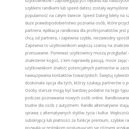
użytkowników i zapobiegających nękaniu lub nadużycio
szybkimi randkami lub speed dates) zostały wymyślone
popularność na całym świecie. Speed Dating bilety na sz
duże prawdopodobieństwo poznania osób, które przych
partnera. Aplikacja randkowa dla profesjonalistów jest
chcą od partnera, i zapewnia szybki, niezawodny sposó
Zapewnia to użytkownikom większą szansę na znalezie
przesuwanie. Ponieważ użytkownicy muszą przeglądać o
znalezienie kogoś, z kim naprawdę pasują, może zająć 
użytkownikom znaleźć potencjalnych partnerów w zaci
nawiązywania kontaktów towarzyskich. Świętuj sylwestr
doskonała opcja dla tych, którzy szukają partnerów o 
Osoby starsze mogą być bardziej podatne na tego typu
podczas poznawania nowych osób online. Randkowanie 
trudne dla osób z autyzmem. Randki alternatywne stają
sprawę z alternatywnych stylów życia i kultur. Większo
subskrypcji lub płatności za funkcje premium, szybkie 
pozwala uczestnikom posługującym się różnymi językam