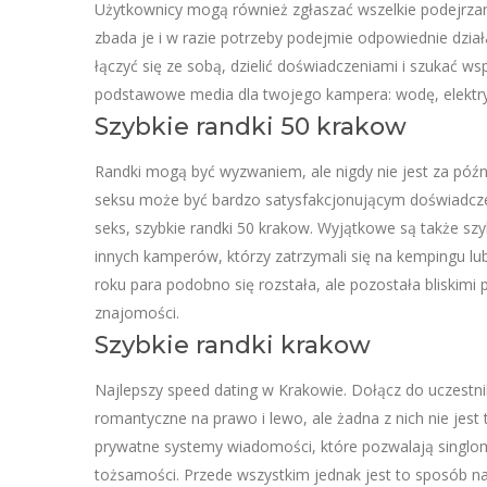
Użytkownicy mogą również zgłaszać wszelkie podejrzane
zbada je i w razie potrzeby podejmie odpowiednie dział
łączyć się ze sobą, dzielić doświadczeniami i szukać w
podstawowe media dla twojego kampera: wodę, elektryc
Szybkie randki 50 krakow
Randki mogą być wyzwaniem, ale nigdy nie jest za późn
seksu może być bardzo satysfakcjonującym doświadczen
seks, szybkie randki 50 krakow. Wyjątkowe są także szyb
innych kamperów, którzy zatrzymali się na kempingu l
roku para podobno się rozstała, ale pozostała bliskimi 
znajomości.
Szybkie randki krakow
Najlepszy speed dating w Krakowie. Dołącz do uczestn
romantyczne na prawo i lewo, ale żadna z nich nie jest
prywatne systemy wiadomości, które pozwalają singlo
tożsamości. Przede wszystkim jednak jest to sposób na