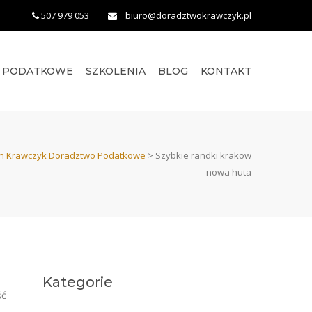
507 979 053
biuro@doradztwokrawczyk.pl
O PODATKOWE
SZKOLENIA
BLOG
KONTAKT
n Krawczyk Doradztwo Podatkowe
>
Szybkie randki krakow
nowa huta
Kategorie
ść