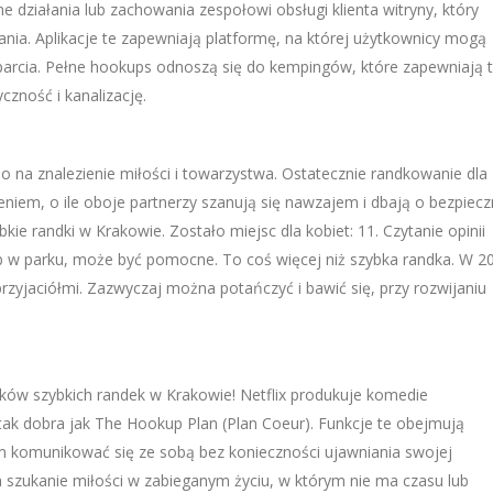
 działania lub zachowania zespołowi obsługi klienta witryny, który
ania. Aplikacje te zapewniają platformę, na której użytkownicy mogą
sparcia. Pełne hookups odnoszą się do kempingów, które zapewniają t
zność i kanalizację.
o na znalezienie miłości i towarzystwa. Ostatecznie randkowanie dla
iem, o ile oboje partnerzy szanują się nawzajem i dbają o bezpiecz
kie randki w Krakowie. Zostało miejsc dla kobiet: 11. Czytanie opinii
ub w parku, może być pomocne. To coś więcej niż szybka randka. W 2
przyjaciółmi. Zazwyczaj można potańczyć i bawić się, przy rozwijaniu
ików szybkich randek w Krakowie! Netflix produkuje komedie
 tak dobra jak The Hookup Plan (Plan Coeur). Funkcje te obejmują
m komunikować się ze sobą bez konieczności ujawniania swojej
 szukanie miłości w zabieganym życiu, w którym nie ma czasu lub