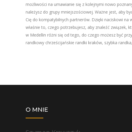
możliwości na umawianie się z kolejnymi nowo poznany
należysz do grupy mniejszościowej. Ważne jest, aby 
Cię do kompatybilnych partnerów. Dzięki naciskowi na 
właśnie to, czego potrzebujesz, aby znaleźć związek, kt
w Medellin różni się od tego, do czego możesz być przyz
randkowy chrześcijańskie randki kraków, szybka randka,
O MNIE