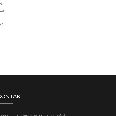
li
wać
nia
KONTAKT
dres:
ul. Złotno 28/11, 94-221 Łódź