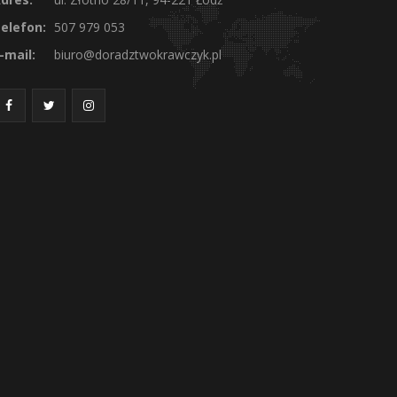
elefon:
507 979 053
-mail:
biuro@doradztwokrawczyk.pl