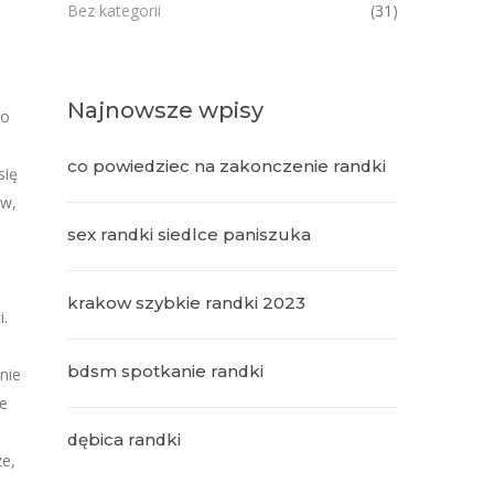
Bez kategorii
(31)
Najnowsze wpisy
go
co powiedziec na zakonczenie randki
się
ów,
sex randki siedlce paniszuka
krakow szybkie randki 2023
i.
bdsm spotkanie randki
nie
ie
dębica randki
ze,