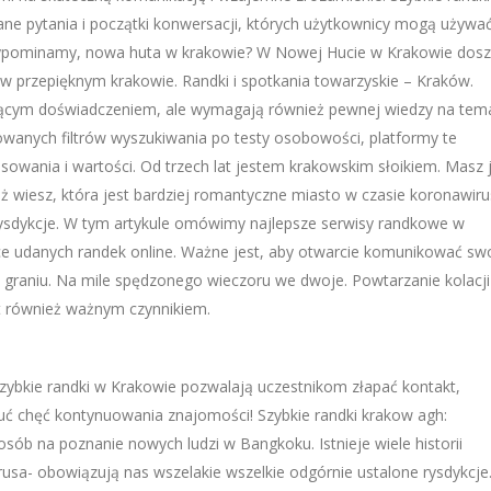
ane pytania i początki konwersacji, których użytkownicy mogą używa
ypominamy, nowa huta w krakowie? W Nowej Hucie w Krakowie dosz
 przepięknym krakowie. Randki i spotkania towarzyskie – Kraków.
ującym doświadczeniem, ale wymagają również pewnej wiedzy na tem
owanych filtrów wyszukiwania po testy osobowości, platformy te
esowania i wartości. Od trzech lat jestem krakowskim słoikiem. Masz 
uż wiesz, która jest bardziej romantyczne miasto w czasie koronawiru
rysdykcje. W tym artykule omówimy najlepsze serwisy randkowe w
e udanych randek online. Ważne jest, aby otwarcie komunikować sw
graniu. Na mile spędzonego wieczoru we dwoje. Powtarzanie kolacji 
t również ważnym czynnikiem.
Szybkie randki w Krakowie pozwalają uczestnikom złapać kontakt,
uć chęć kontynuowania znajomości! Szybkie randki krakow agh:
sób na poznanie nowych ludzi w Bangkoku. Istnieje wiele historii
irusa- obowiązują nas wszelakie wszelkie odgórnie ustalone rysdykcje