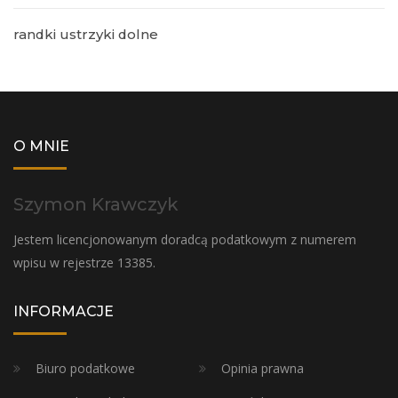
randki ustrzyki dolne
O MNIE
Szymon Krawczyk
Jestem licencjonowanym doradcą podatkowym z numerem
wpisu w rejestrze 13385.
INFORMACJE
Biuro podatkowe
Opinia prawna