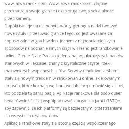
www.latwa-randki.com. Www.latwa-randki.com, chętnie
przekraczają swoje granice i eksplorują swoją seksualność
przed kamerą.
Dopóki istnieje na nie popyt, twórcy gier będą nadal tworzyć
nowe tytuły i przesuwać granice tego, co jest uważane za
dopuszczalne w grach wideo. Jednym z najpopularniejszych
sposobów na poznanie innych singli w Fresno jest randkowanie
online. Garner State Park to jeden z najpopularniejszych parków
stanowych w Teksasie, znany z krystalicznie czystej rzeki i
malowniczych wapiennych klifów. Serwisy randkowe z rybami
stały się nowym trendem w randkowaniu online, skierowanym
do osób, które kochają wędkarstwo lub chcą umówić się z kimś,
kto podziela tę samą pasję. Aplikacje randkowe dla osób queer
będą również ściślej współpracować z organizacjami LGBTQ+,
aby zapewnić, że ich platformy są bezpiecznymi przestrzeniami
dla wszystkich użytkowników.
Aplikacje randkowe stały się istotną częścią współczesnego