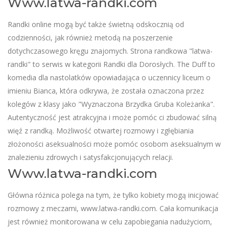
Www.latwa-randki.com
Randki online mogą być także świetną odskocznią od
codzienności, jak również metodą na poszerzenie
dotychczasowego kręgu znajomych. Strona randkowa "latwa-
randki" to serwis w kategorii Randki dla Dorosłych. The Duff to
komedia dla nastolatków opowiadająca o uczennicy liceum o
imieniu Bianca, która odkrywa, że została oznaczona przez
kolegów z klasy jako "Wyznaczona Brzydka Gruba Koleżanka".
Autentyczność jest atrakcyjna i może pomóc ci zbudować silną
więź z randką. Możliwość otwartej rozmowy i zgłębiania
złożoności aseksualności może pomóc osobom aseksualnym w
znalezieniu zdrowych i satysfakcjonujących relacji.
Www.latwa-randki.com
Główna różnica polega na tym, że tylko kobiety mogą inicjować
rozmowy z meczami, www.latwa-randki.com. Cała komunikacja
jest również monitorowana w celu zapobiegania nadużyciom,