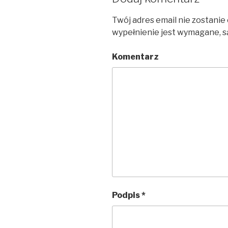
Twój adres email nie zostanie
wypełnienie jest wymagane, 
Komentarz
Podpis
*