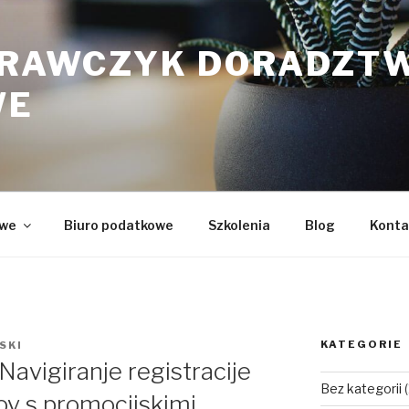
KRAWCZYK DORADZT
WE
owe
Biuro podatkowe
Szkolenia
Blog
Konta
KATEGORIE
SKI
 Navigiranje registracije
Bez kategorii
(
ov s promocijskimi