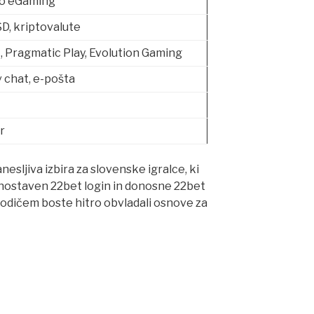
o eGaming
D, kriptovalute
 Pragmatic Play, Evolution Gaming
v chat, e-pošta
r
nesljiva izbira za slovenske igralce, ki
 enostaven 22bet login in donosne 22bet
odičem boste hitro obvladali osnove za