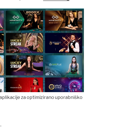
 aplikacije za optimizirano uporabniško