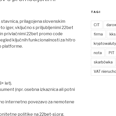
TAGI
a stavnica, prilagojena slovenskim
CIT
darow
to iger, vključno s priljubljenimi 22bet
 in privlačnimi 22bet promo code
firma
kks
egled ključnih funkcionalnosti za hitro
kryptowaluty
o platforme.
nota
PIT
skarbówka
VAT nieruch
+ let).
kument (npr. osebna izkaznica ali potni
bilno internetno povezavo za nemotene
onitetne politike na
22bet-si.org
.