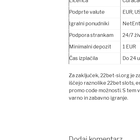
Licenca
Curaca
Podprte valute
EUR, US
Igralni ponudniki
NetEnt,
Podpora strankam
24/7 ži
Minimalni depozit
1 EUR
Čas izplačila
Do 24 u
Za zaključek, 22bet-si.org je za
iščejo raznolike 22bet slots,
promo code možnosti. S tem v
varno in zabavno igranje.
Dodaj komentarz