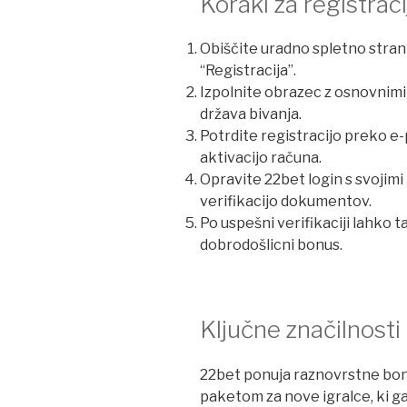
Koraki za registraci
Obiščite uradno spletno stran 
“Registracija”.
Izpolnite obrazec z osnovnimi 
država bivanja.
Potrdite registracijo preko e
aktivacijo računa.
Opravite 22bet login s svojimi 
verifikacijo dokumentov.
Po uspešni verifikaciji lahko t
dobrodošlicni bonus.
Ključne značilnosti
22bet ponuja raznovrstne bon
paketom za nove igralce, ki g