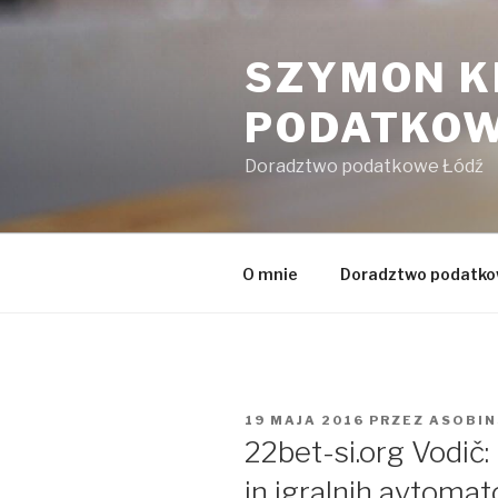
Przejdź
do
SZYMON 
treści
PODATKO
Doradztwo podatkowe Łódź
O mnie
Doradztwo podatk
OPUBLIKOWANE
19 MAJA 2016
PRZEZ
ASOBIN
W
22bet-si.org Vodič:
in igralnih avtomat