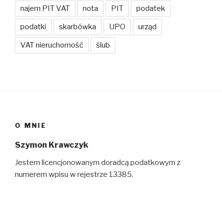
najem PIT VAT
nota
PIT
podatek
podatki
skarbówka
UPO
urząd
VAT nieruchomość
ślub
O MNIE
Szymon Krawczyk
Jestem licencjonowanym doradcą podatkowym z
numerem wpisu w rejestrze 13385.