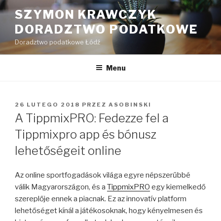
Przejdź
SZYMON KRAWCZYK
do
DORADZTWO PODATKOWE
treści
Doradztwo podatkowe Łódź
Menu
OPUBLIKOWANE
26 LUTEGO 2018
PRZEZ
ASOBINSKI
W
A TippmixPRO: Fedezze fel a
Tippmixpro app és bónusz
lehetőségeit online
Az online sportfogadások világa egyre népszerűbbé
válik Magyarországon, és a
TippmixPRO
egy kiemelkedő
szereplője ennek a piacnak. Ez az innovatív platform
lehetőséget kínál a játékosoknak, hogy kényelmesen és