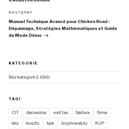
NASTĘPNY
Następny
wpis
Manuel Technique Avancé pour Chicken Road :
Dépannage, Stratégies Mathématiques et Guide
du Mode Démo
KATEGORIE
Bez kategorii
(1 686)
TAGI
CIT
darowizna
exit tax
faktura
firma
kks
koszty
kpk
kryptowaluty
KUP