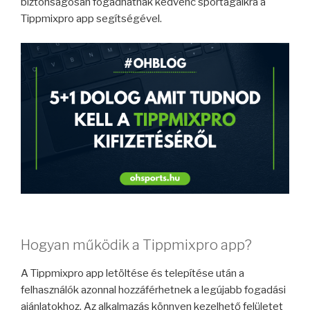
biztonságosan fogadhatnak kedvenc sportágaikra a
Tippmixpro app segítségével.
Hogyan működik a Tippmixpro app?
A Tippmixpro app letöltése és telepítése után a
felhasználók azonnal hozzáférhetnek a legújabb fogadási
ajánlatokhoz. Az alkalmazás könnyen kezelhető felületet