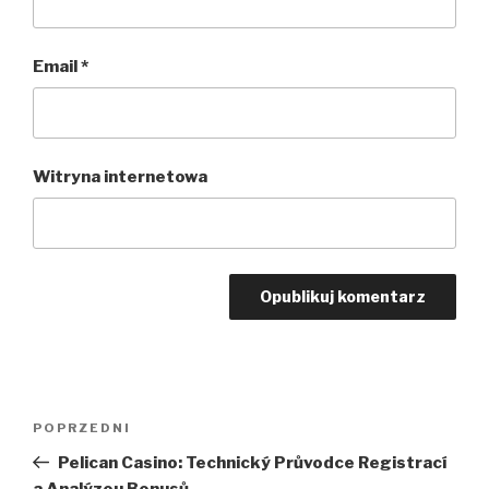
Email
*
Witryna internetowa
Nawigacja
POPRZEDNI
Poprzedni
wpisu
wpis
Pelican Casino: Technický Průvodce Registrací
a Analýzou Bonusů