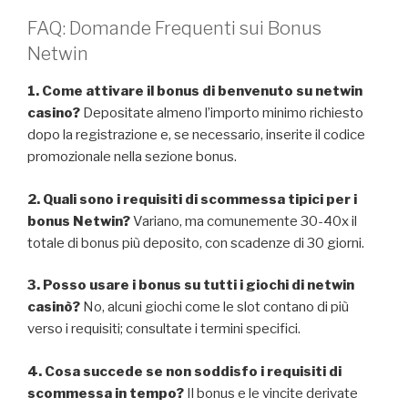
FAQ: Domande Frequenti sui Bonus
Netwin
1. Come attivare il bonus di benvenuto su netwin
casino?
Depositate almeno l’importo minimo richiesto
dopo la registrazione e, se necessario, inserite il codice
promozionale nella sezione bonus.
2. Quali sono i requisiti di scommessa tipici per i
bonus Netwin?
Variano, ma comunemente 30-40x il
totale di bonus più deposito, con scadenze di 30 giorni.
3. Posso usare i bonus su tutti i giochi di netwin
casinò?
No, alcuni giochi come le slot contano di più
verso i requisiti; consultate i termini specifici.
4. Cosa succede se non soddisfo i requisiti di
scommessa in tempo?
Il bonus e le vincite derivate