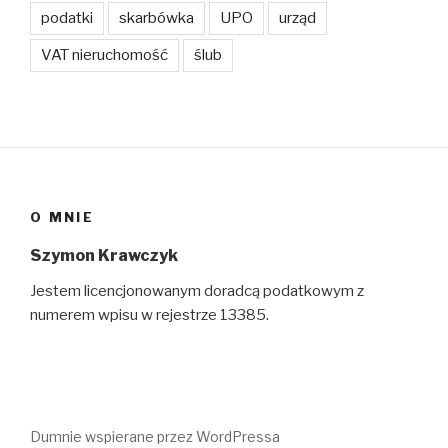
podatki
skarbówka
UPO
urząd
VAT nieruchomość
ślub
O MNIE
Szymon Krawczyk
Jestem licencjonowanym doradcą podatkowym z
numerem wpisu w rejestrze 13385.
Dumnie wspierane przez WordPressa