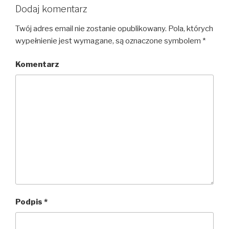
Dodaj komentarz
Twój adres email nie zostanie opublikowany.
Pola, których
wypełnienie jest wymagane, są oznaczone symbolem
*
Komentarz
Podpis
*