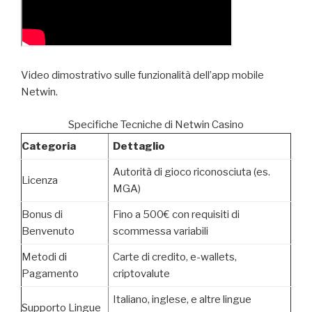
Video dimostrativo sulle funzionalità dell’app mobile
Netwin.
Specifiche Tecniche di Netwin Casino
Categoria
Dettaglio
Autorità di gioco riconosciuta (es.
Licenza
MGA)
Bonus di
Fino a 500€ con requisiti di
Benvenuto
scommessa variabili
Metodi di
Carte di credito, e-wallets,
Pagamento
criptovalute
Italiano, inglese, e altre lingue
Supporto Lingue