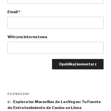
Email
*
Witryna internetowa
Nawigacja
POPRZEDNI
Poprzedni
wpisu
wpis
Explora las Maravillas de LeoVegas: Tu Fuente
de Entretenimiento de Casino en Línea