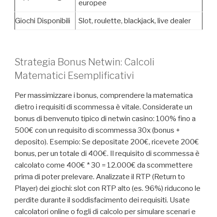
europee
Giochi Disponibili
Slot, roulette, blackjack, live dealer
Strategia Bonus Netwin: Calcoli
Matematici Esemplificativi
Per massimizzare i bonus, comprendere la matematica
dietro i requisiti di scommessa è vitale. Considerate un
bonus di benvenuto tipico di netwin casino: 100% fino a
500€ con un requisito di scommessa 30x (bonus +
deposito). Esempio: Se depositate 200€, ricevete 200€
bonus, per un totale di 400€. Il requisito di scommessa è
calcolato come 400€ * 30 = 12.000€ da scommettere
prima di poter prelevare. Analizzate il RTP (Return to
Player) dei giochi: slot con RTP alto (es. 96%) riducono le
perdite durante il soddisfacimento dei requisiti. Usate
calcolatori online o fogli di calcolo per simulare scenari e