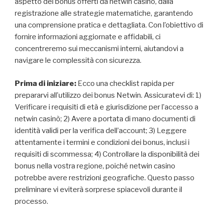
aspetto dei bonus offerti da netwin casino, dalla
registrazione alle strategie matematiche, garantendo
una comprensione pratica e dettagliata. Con l’obiettivo di
fornire informazioni aggiornate e affidabili, ci
concentreremo sui meccanismi interni, aiutandovi a
navigare le complessità con sicurezza.
Prima di iniziare:
Ecco una checklist rapida per
prepararvi all’utilizzo dei bonus Netwin. Assicuratevi di: 1)
Verificare i requisiti di età e giurisdizione per l’accesso a
netwin casinò; 2) Avere a portata di mano documenti di
identità validi per la verifica dell’account; 3) Leggere
attentamente i termini e condizioni dei bonus, inclusi i
requisiti di scommessa; 4) Controllare la disponibilità dei
bonus nella vostra regione, poiché netwin casino
potrebbe avere restrizioni geografiche. Questo passo
preliminare vi eviterà sorprese spiacevoli durante il
processo.