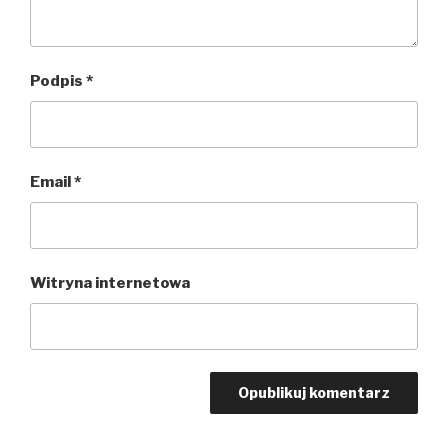
Podpis
*
Email
*
Witryna internetowa