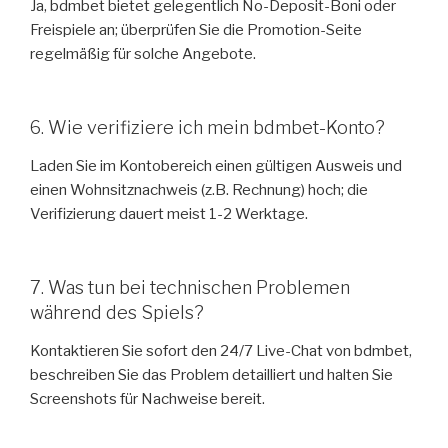
Ja, bdmbet bietet gelegentlich No-Deposit-Boni oder
Freispiele an; überprüfen Sie die Promotion-Seite
regelmäßig für solche Angebote.
6. Wie verifiziere ich mein bdmbet-Konto?
Laden Sie im Kontobereich einen gültigen Ausweis und
einen Wohnsitznachweis (z.B. Rechnung) hoch; die
Verifizierung dauert meist 1-2 Werktage.
7. Was tun bei technischen Problemen
während des Spiels?
Kontaktieren Sie sofort den 24/7 Live-Chat von bdmbet,
beschreiben Sie das Problem detailliert und halten Sie
Screenshots für Nachweise bereit.