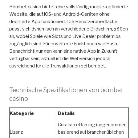
Bdmbet casino bietet eine vollständig mobile-optimierte
Website, die auf iOS- und Android-Geräten ohne
dedizierte App funktioniert. Die Benutzeroberfläche
passt sich dynamisch an verschiedene Bildschirmgrößen
an, wobei Spiele wie Slots und Live Dealer problemlos
zugänglich sind. Für erweiterte Funktionen wie Push-
Benachrichtigungen kann eine native App in Zukunft
verfügbar sein; aktuell ist die Webversion jedoch
ausreichend für alle Transaktionen bei bdmbet.
Technische Spezifikationen von bdmbet
casino
Kategorie
Details
Curacao eGaming (angenommen,
Lizenz
basierend auf branchenüblichen