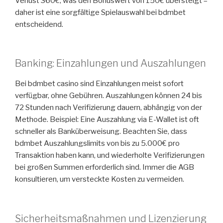
Verlust 360€, was den Bonuswert von 150€ übersteigt –
daher ist eine sorgfältige Spielauswahl bei bdmbet
entscheidend.
Banking: Einzahlungen und Auszahlungen
Bei bdmbet casino sind Einzahlungen meist sofort
verfügbar, ohne Gebühren. Auszahlungen können 24 bis
72 Stunden nach Verifizierung dauern, abhängig von der
Methode. Beispiel: Eine Auszahlung via E-Wallet ist oft
schneller als Banküberweisung. Beachten Sie, dass
bdmbet Auszahlungslimits von bis zu 5.000€ pro
Transaktion haben kann, und wiederholte Verifizierungen
bei großen Summen erforderlich sind. Immer die AGB
konsultieren, um versteckte Kosten zu vermeiden.
Sicherheitsmaßnahmen und Lizenzierung