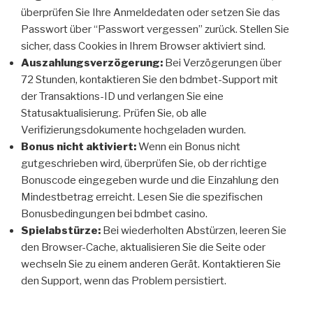
überprüfen Sie Ihre Anmeldedaten oder setzen Sie das
Passwort über “Passwort vergessen” zurück. Stellen Sie
sicher, dass Cookies in Ihrem Browser aktiviert sind.
Auszahlungsverzögerung:
Bei Verzögerungen über
72 Stunden, kontaktieren Sie den bdmbet-Support mit
der Transaktions-ID und verlangen Sie eine
Statusaktualisierung. Prüfen Sie, ob alle
Verifizierungsdokumente hochgeladen wurden.
Bonus nicht aktiviert:
Wenn ein Bonus nicht
gutgeschrieben wird, überprüfen Sie, ob der richtige
Bonuscode eingegeben wurde und die Einzahlung den
Mindestbetrag erreicht. Lesen Sie die spezifischen
Bonusbedingungen bei bdmbet casino.
Spielabstürze:
Bei wiederholten Abstürzen, leeren Sie
den Browser-Cache, aktualisieren Sie die Seite oder
wechseln Sie zu einem anderen Gerät. Kontaktieren Sie
den Support, wenn das Problem persistiert.