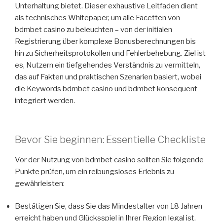
Unterhaltung bietet. Dieser exhaustive Leitfaden dient
als technisches Whitepaper, um alle Facetten von
bdmbet casino zu beleuchten – von der initialen
Registrierung über komplexe Bonusberechnungen bis
hin zu Sicherheitsprotokollen und Fehlerbehebung. Ziel ist
es, Nutzern ein tiefgehendes Verständnis zu vermitteln,
das auf Fakten und praktischen Szenarien basiert, wobei
die Keywords bdmbet casino und bdmbet konsequent
integriert werden.
Bevor Sie beginnen: Essentielle Checkliste
Vor der Nutzung von bdmbet casino sollten Sie folgende
Punkte prüfen, um ein reibungsloses Erlebnis zu
gewährleisten:
Bestätigen Sie, dass Sie das Mindestalter von 18 Jahren
erreicht haben und Glücksspiel in Ihrer Region legal ist.