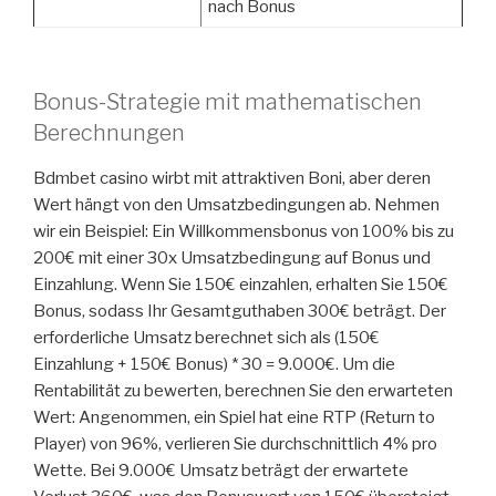
nach Bonus
Bonus-Strategie mit mathematischen
Berechnungen
Bdmbet casino wirbt mit attraktiven Boni, aber deren
Wert hängt von den Umsatzbedingungen ab. Nehmen
wir ein Beispiel: Ein Willkommensbonus von 100% bis zu
200€ mit einer 30x Umsatzbedingung auf Bonus und
Einzahlung. Wenn Sie 150€ einzahlen, erhalten Sie 150€
Bonus, sodass Ihr Gesamtguthaben 300€ beträgt. Der
erforderliche Umsatz berechnet sich als (150€
Einzahlung + 150€ Bonus) * 30 = 9.000€. Um die
Rentabilität zu bewerten, berechnen Sie den erwarteten
Wert: Angenommen, ein Spiel hat eine RTP (Return to
Player) von 96%, verlieren Sie durchschnittlich 4% pro
Wette. Bei 9.000€ Umsatz beträgt der erwartete