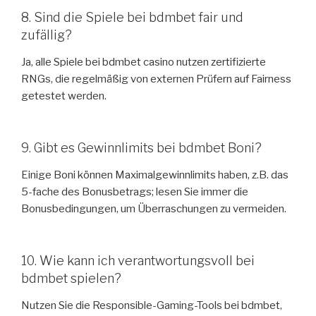
8. Sind die Spiele bei bdmbet fair und
zufällig?
Ja, alle Spiele bei bdmbet casino nutzen zertifizierte
RNGs, die regelmäßig von externen Prüfern auf Fairness
getestet werden.
9. Gibt es Gewinnlimits bei bdmbet Boni?
Einige Boni können Maximalgewinnlimits haben, z.B. das
5-fache des Bonusbetrags; lesen Sie immer die
Bonusbedingungen, um Überraschungen zu vermeiden.
10. Wie kann ich verantwortungsvoll bei
bdmbet spielen?
Nutzen Sie die Responsible-Gaming-Tools bei bdmbet,