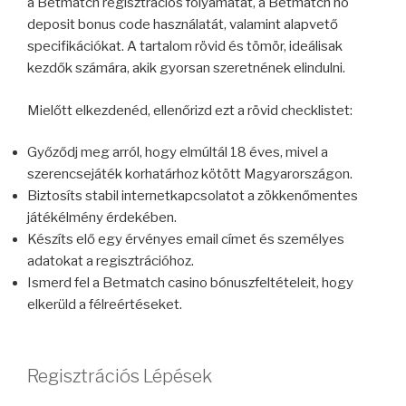
a Betmatch regisztrációs folyamatát, a Betmatch no
deposit bonus code használatát, valamint alapvető
specifikációkat. A tartalom rövid és tömör, ideálisak
kezdők számára, akik gyorsan szeretnének elindulni.
Mielőtt elkezdenéd, ellenőrizd ezt a rövid checklistet:
Győződj meg arról, hogy elmúltál 18 éves, mivel a
szerencsejáték korhatárhoz kötött Magyarországon.
Biztosíts stabil internetkapcsolatot a zökkenőmentes
játékélmény érdekében.
Készíts elő egy érvényes email címet és személyes
adatokat a regisztrációhoz.
Ismerd fel a Betmatch casino bónuszfeltételeit, hogy
elkerüld a félreértéseket.
Regisztrációs Lépések