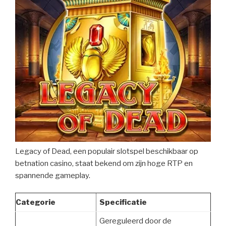
Legacy of Dead, een populair slotspel beschikbaar op
betnation casino, staat bekend om zijn hoge RTP en
spannende gameplay.
Categorie
Specificatie
Gereguleerd door de