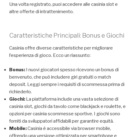
Una volta registrato, puoi accedere alle casinia slot e
altre offerte di intrattenimento.
Caratteristiche Principali: Bonus e Giochi
Casinia offre diverse caratteristiche per migliorare
l’esperienza di gioco. Ecco un riassunto:
Bonus:
I nuovi giocatori spesso ricevono un bonus di
benvenuto, che può includere giri gratuiti o match
deposit. Leggi sempre i requisiti di scommessa prima di
richiederlo.
Giochi:
La piattaforma include una vasta selezione di
casinia slot, giochi da tavolo come blackjack e roulette, e
opzioni per casinia scommesse sportive. I giochi sono
forniti da sviluppatori affidabili per garantire equità.
Mobile:
Casinia è accessibile via browser mobile,
offrendo una versione ottimizzata per smartphone e