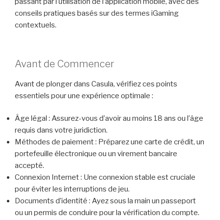
passant par l’utilisation de l’application mobile, avec des
conseils pratiques basés sur des termes iGaming
contextuels.
Avant de Commencer
Avant de plonger dans Casula, vérifiez ces points
essentiels pour une expérience optimale :
Âge légal : Assurez-vous d’avoir au moins 18 ans ou l’âge
requis dans votre juridiction.
Méthodes de paiement : Préparez une carte de crédit, un
portefeuille électronique ou un virement bancaire
accepté.
Connexion Internet : Une connexion stable est cruciale
pour éviter les interruptions de jeu.
Documents d’identité : Ayez sous la main un passeport
ou un permis de conduire pour la vérification du compte.