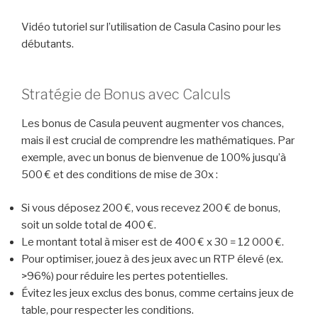
Vidéo tutoriel sur l’utilisation de Casula Casino pour les
débutants.
Stratégie de Bonus avec Calculs
Les bonus de Casula peuvent augmenter vos chances,
mais il est crucial de comprendre les mathématiques. Par
exemple, avec un bonus de bienvenue de 100% jusqu’à
500 € et des conditions de mise de 30x :
Si vous déposez 200 €, vous recevez 200 € de bonus,
soit un solde total de 400 €.
Le montant total à miser est de 400 € x 30 = 12 000 €.
Pour optimiser, jouez à des jeux avec un RTP élevé (ex.
>96%) pour réduire les pertes potentielles.
Évitez les jeux exclus des bonus, comme certains jeux de
table, pour respecter les conditions.