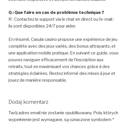
Q : Que faire en cas de problème technique ?
R : Contactez le support via le chat en direct ou l’e-mail ;
ils sont disponibles 24/7 pour aider.
En résumé, Casula casino propose une expérience de jeu
complète avec des jeux variés, des bonus attrayants, et
une application mobile pratique. En suivant ce guide, vous
pouvez naviguer efficacement de l’inscription aux
retraits, tout en maximisant vos chances grâce à des
stratégies éclairées. Restez informé des mises à jour et
jouez de manière responsable.
Dodaj komentarz
Twój adres email nie zostanie opublikowany.
Pola, których
wypełnienie jest wymagane, są oznaczone symbolem
*