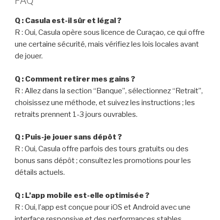
FAQ
Q : Casula est-il sûr et légal ?
R : Oui, Casula opère sous licence de Curaçao, ce qui offre
une certaine sécurité, mais vérifiez les lois locales avant
de jouer.
Q : Comment retirer mes gains ?
R : Allez dans la section “Banque”, sélectionnez “Retrait”,
choisissez une méthode, et suivez les instructions ; les
retraits prennent 1-3 jours ouvrables.
Q : Puis-je jouer sans dépôt ?
R : Oui, Casula offre parfois des tours gratuits ou des
bonus sans dépôt ; consultez les promotions pour les
détails actuels.
Q : L’app mobile est-elle optimisée ?
R : Oui, l’app est conçue pour iOS et Android avec une
interface responsive et des performances stables.