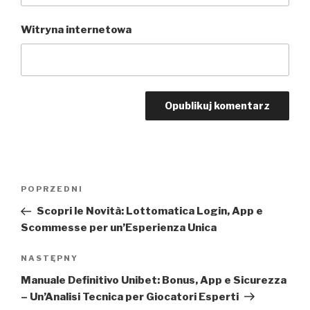
Witryna internetowa
Nawigacja
POPRZEDNI
Poprzedni
wpisu
wpis
Scopri le Novità: Lottomatica Login, App e
Scommesse per un’Esperienza Unica
NASTĘPNY
Następny
wpis
Manuale Definitivo Unibet: Bonus, App e Sicurezza
– Un’Analisi Tecnica per Giocatori Esperti