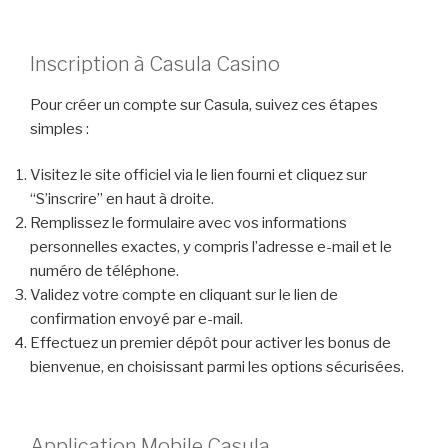
Inscription à Casula Casino
Pour créer un compte sur Casula, suivez ces étapes
simples :
Visitez le site officiel via le lien fourni et cliquez sur
“S’inscrire” en haut à droite.
Remplissez le formulaire avec vos informations
personnelles exactes, y compris l’adresse e-mail et le
numéro de téléphone.
Validez votre compte en cliquant sur le lien de
confirmation envoyé par e-mail.
Effectuez un premier dépôt pour activer les bonus de
bienvenue, en choisissant parmi les options sécurisées.
Application Mobile Casula