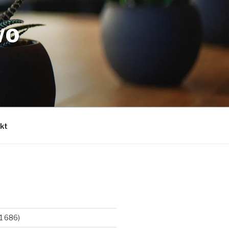
WO
kt
1 686)