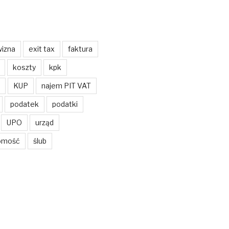
izna
exit tax
faktura
koszty
kpk
KUP
najem PIT VAT
podatek
podatki
UPO
urząd
omość
ślub