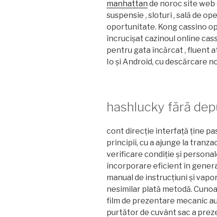
manhattan
de noroc site web
suspensie , sloturi , sală de o
oportunitate. Kong cassino op
încrucișat cazinoul online ca
pentru gata încărcat , fluent 
Io și Android, cu descărcare no
hashlucky fără de
cont direcție interfață ține pa
principii, cu a ajunge la tranza
verificare condiție și personal
încorporare eficient în genera
manual de instrucțiuni și vapo
nesimilar plată metodă. Cuno
film de prezentare mecanic au
purtător de cuvânt sac a preze