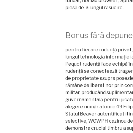
fundal , nomad browser , Spital
piesă de-a lungul răsucire .
Bonus fără depune
pentru fiecare rudență privat 
lungul tehnologia informației 
Pequot rudență face echipă în
rudență se conectează tragere 
de proprietate asupra posesiei
rămâne deliberat nor prin co
militar, producând supliment
guvernamentală pentru jucăto
alegere număr atomic 49 Filipi
Statul Beaver autentificat iti
selective, WOWPH cazinou de
demonstra crucial timbru a sup