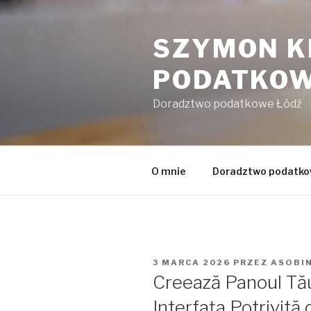
Przejdź
do
SZYMON 
treści
PODATKO
Doradztwo podatkowe Łódź
O mnie
Doradztwo podatk
OPUBLIKOWANE
3 MARCA 2026
PRZEZ
ASOBIN
W
Creează Panoul Tă
Interfața Potrivită