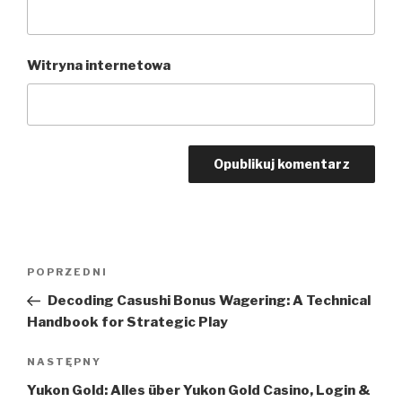
Witryna internetowa
Nawigacja
POPRZEDNI
Poprzedni
wpisu
wpis
Decoding Casushi Bonus Wagering: A Technical
Handbook for Strategic Play
NASTĘPNY
Następny
wpis
Yukon Gold: Alles über Yukon Gold Casino, Login &