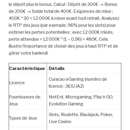
le dépôt plus le bonus. Calcul : Dépôt de 200€ → Bonus
de 200€ → Solde total de 400€. Exigences de mise :
400€ * 30 = 12 000€ à miser avant tout retrait. Analysez
le RTP des jeux (par exemple, 96% pour les slots) pour
estimer les pertes potentielles : avec 12 000€ misés,
perte attendue = 12 000€ * (1 – 0,96) = 480€. Cela
illustre l’importance de choisir des jeux à haut RTP et de
gérer votre bankroll.
Caractéristique
Détails
Curacao eGaming (numéro de
Licence
licence : 365/JAZ)
Fournisseurs de
NetEnt, Microgaming, Play’n GO,
Jeux
Evolution Gaming
Slots, Roulette, Blackjack, Poker,
Types de Jeux
Live Casino