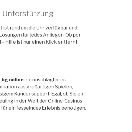
 Unterstützung
 ist rund um die Uhr verfügbar und
 Lösungen für jedes Anliegen. Ob per
– Hilfe ist nur einen Klick entfernt.
 bg online
ein unschlagbares
ination aus großartigen Spielen,
sigem Kundensupport. Egal, ob Sie ein
euling in der Welt der Online-Casinos
e für ein fesselndes Erlebnis benötigen.