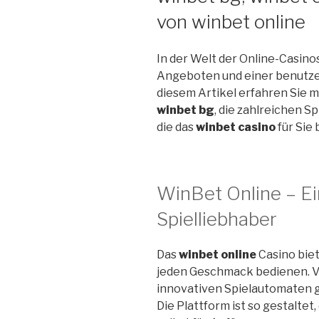
von winbet online
In der Welt der Online-Casino
Angeboten und einer benutzer
diesem Artikel erfahren Sie 
winbet bg
, die zahlreichen 
die das
winbet casino
für Sie 
WinBet Online – Ei
Spielliebhaber
Das
winbet online
Casino biet
jeden Geschmack bedienen. Vo
innovativen Spielautomaten gi
Die Plattform ist so gestaltet,