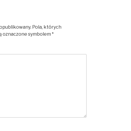
 opublikowany.
Pola, których
są oznaczone symbolem
*