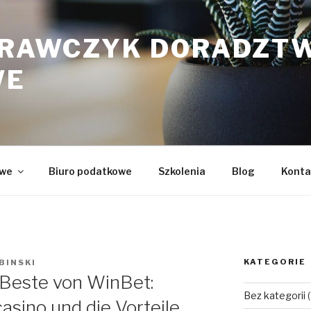
KRAWCZYK DORADZT
WE
owe
Biuro podatkowe
Szkolenia
Blog
Konta
KATEGORIE
BINSKI
 Beste von WinBet:
Bez kategorii
(
asino und die Vorteile