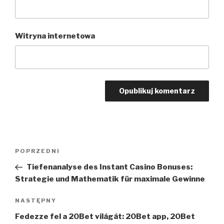
Witryna internetowa
Nawigacja
POPRZEDNI
Poprzedni
wpisu
wpis
Tiefenanalyse des Instant Casino Bonuses:
Strategie und Mathematik für maximale Gewinne
NASTĘPNY
Następny
wpis
Fedezze fel a 20Bet világát: 20Bet app, 20Bet