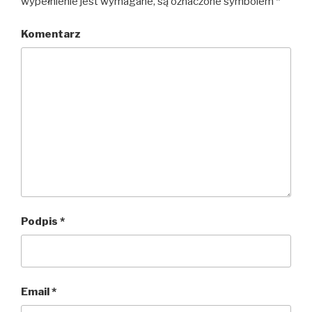
wypełnienie jest wymagane, są oznaczone symbolem
*
Komentarz
Podpis
*
Email
*