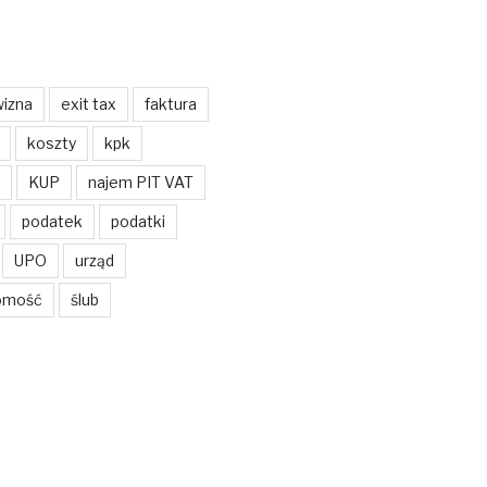
izna
exit tax
faktura
koszty
kpk
KUP
najem PIT VAT
podatek
podatki
UPO
urząd
omość
ślub