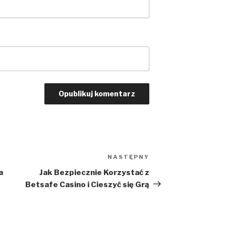
NASTĘPNY
Następny
wpis
a
Jak Bezpiecznie Korzystać z
Betsafe Casino i Cieszyć się Grą