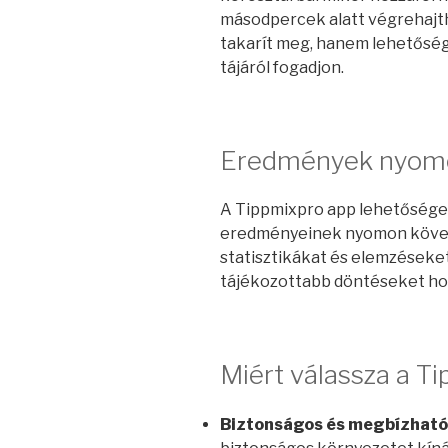
másodpercek alatt végrehajth
takarít meg, hanem lehetősége
tájáról fogadjon.
Eredmények nyomo
A Tippmixpro app lehetőséget
eredményeinek nyomon követé
statisztikákat és elemzéseket
tájékozottabb döntéseket hoz
Miért válassza a 
Biztonságos és megbízható