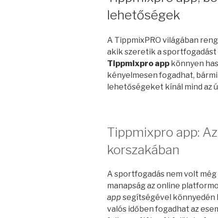
lehetőségek
A TippmixPRO világában renge
akik szeretik a sportfogadást 
Tippmixpro app
könnyen has
kényelmesen fogadhat, bármik
lehetőségeket kínál mind az ú
Tippmixpro app: Az
korszakában
A sportfogadás nem volt még i
manapság az online platfor
app
segítségével könnyedén k
valós időben fogadhat az ese