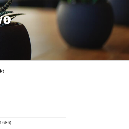
WO
kt
1 686)