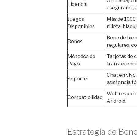
Opera bajo un
Licencia
asegurando 
Juegos
Más de 1000 
Disponibles
ruleta, black
Bono de bien
Bonos
regulares; c
Métodos de
Tarjetas de c
Pago
transferencia
Chat en vivo,
Soporte
asistencia té
Web responsi
Compatibilidad
Android.
Estrategia de Bono