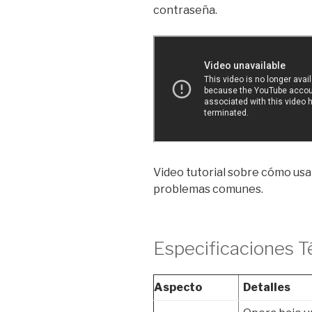
contraseña.
Video tutorial sobre cómo usar
problemas comunes.
Especificaciones T
Aspecto
Detalles