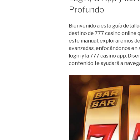
Profundo
Bienvenido a esta guía detall
destino de 777 casino online 
este manual, exploraremos des
avanzadas, enfocándonos en a
login y la 777 casino app. Dis
contenido te ayudará a navega