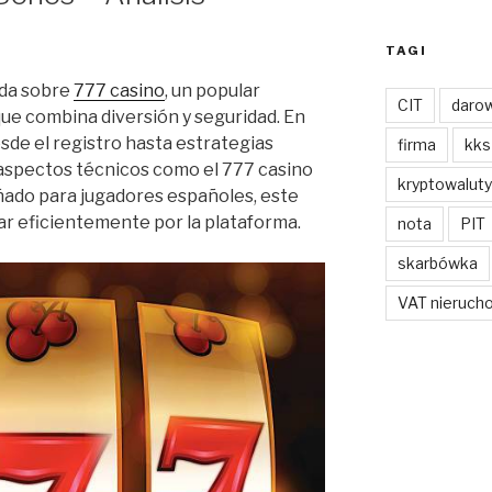
TAGI
ada sobre
777 casino
, un popular
CIT
darow
que combina diversión y seguridad. En
de el registro hasta estrategias
firma
kks
spectos técnicos como el 777 casino
kryptowaluty
eñado para jugadores españoles, este
r eficientemente por la plataforma.
nota
PIT
skarbówka
VAT nieruch