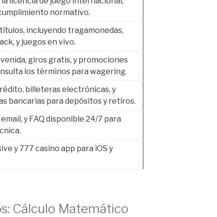
a licencia de juego internacional,
cumplimiento normativo.
títulos, incluyendo tragamonedas,
jack, y juegos en vivo.
venida, giros gratis, y promociones
onsulta los términos para wagering.
rédito, billeteras electrónicas, y
s bancarias para depósitos y retiros.
 email, y FAQ disponible 24/7 para
cnica.
ve y 777 casino app para iOS y
s: Cálculo Matemático