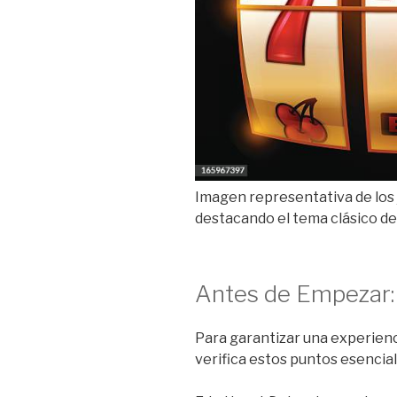
Imagen representativa de los 
destacando el tema clásico de
Antes de Empezar:
Para garantizar una experienc
verifica estos puntos esencial