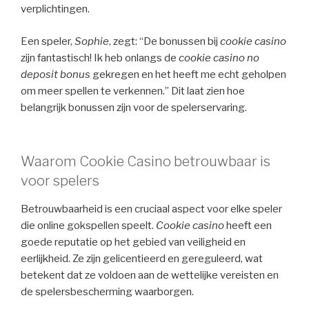
verplichtingen.
Een speler,
Sophie
, zegt: “De bonussen bij
cookie casino
zijn fantastisch! Ik heb onlangs de
cookie casino no
deposit bonus
gekregen en het heeft me echt geholpen
om meer spellen te verkennen.” Dit laat zien hoe
belangrijk bonussen zijn voor de spelerservaring.
Waarom Cookie Casino betrouwbaar is
voor spelers
Betrouwbaarheid is een cruciaal aspect voor elke speler
die online gokspellen speelt.
Cookie casino
heeft een
goede reputatie op het gebied van veiligheid en
eerlijkheid. Ze zijn gelicentieerd en gereguleerd, wat
betekent dat ze voldoen aan de wettelijke vereisten en
de spelersbescherming waarborgen.