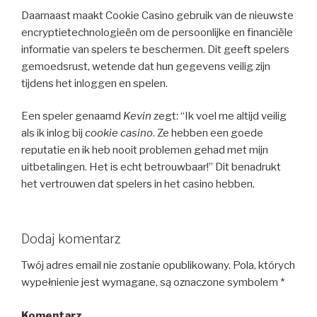
Daarnaast maakt Cookie Casino gebruik van de nieuwste
encryptietechnologieën om de persoonlijke en financiële
informatie van spelers te beschermen. Dit geeft spelers
gemoedsrust, wetende dat hun gegevens veilig zijn
tijdens het inloggen en spelen.
Een speler genaamd
Kevin
zegt: “Ik voel me altijd veilig
als ik inlog bij
cookie casino
. Ze hebben een goede
reputatie en ik heb nooit problemen gehad met mijn
uitbetalingen. Het is echt betrouwbaar!” Dit benadrukt
het vertrouwen dat spelers in het casino hebben.
Dodaj komentarz
Twój adres email nie zostanie opublikowany.
Pola, których
wypełnienie jest wymagane, są oznaczone symbolem
*
Komentarz