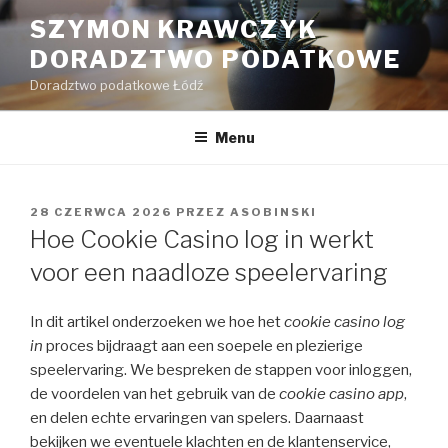
Przejdź
SZYMON KRAWCZYK
do
DORADZTWO PODATKOWE
treści
Doradztwo podatkowe Łódź
Menu
OPUBLIKOWANE
28 CZERWCA 2026
PRZEZ
ASOBINSKI
W
Hoe Cookie Casino log in werkt
voor een naadloze speelervaring
In dit artikel onderzoeken we hoe het
cookie casino log
in
proces bijdraagt aan een soepele en plezierige
speelervaring. We bespreken de stappen voor inloggen,
de voordelen van het gebruik van de
cookie casino app
,
en delen echte ervaringen van spelers. Daarnaast
bekijken we eventuele klachten en de klantenservice,