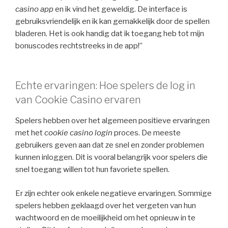
casino app
en ik vind het geweldig. De interface is
gebruiksvriendelijk en ik kan gemakkelijk door de spellen
bladeren. Het is ook handig dat ik toegang heb tot mijn
bonuscodes rechtstreeks in de app!”
Echte ervaringen: Hoe spelers de log in
van Cookie Casino ervaren
Spelers hebben over het algemeen positieve ervaringen
met het
cookie casino login
proces. De meeste
gebruikers geven aan dat ze snel en zonder problemen
kunnen inloggen. Dit is vooral belangrijk voor spelers die
snel toegang willen tot hun favoriete spellen.
Er zijn echter ook enkele negatieve ervaringen. Sommige
spelers hebben geklaagd over het vergeten van hun
wachtwoord en de moeilijkheid om het opnieuw in te