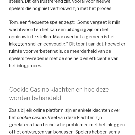
stellen. Dit kan frustrerend zijn, vooral voor nieuwe
spelers die nog niet vertrouwd zijn met het proces.
Tom, een frequente speler, zegt: “Soms vergeet ik mijn
wachtwoord en het kan een uitdaging zijn om het
opnieuw in te stellen. Maar over het algemeen is het
inloggen snel en eenvoudig.” Dit toont aan dat, hoewel er
ruimte voor verbetering is, de meerderheid van de
spelers tevreden is met de snelheid en efficiëntie van
het inlogproces.
Cookie Casino klachten en hoe deze
worden behandeld
Zoals bij elk online platform, zijn er enkele klachten over
het
cookie casino
. Veel van deze klachten zijn
gerelateerd aan technische problemen met het inloggen
of het ontvangen van bonussen. Spelers hebben soms