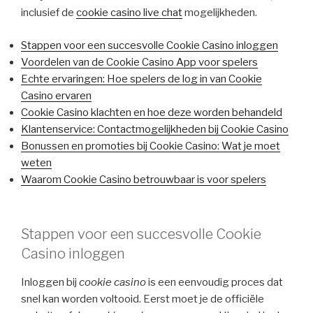
inclusief de
cookie casino live chat
mogelijkheden.
Stappen voor een succesvolle Cookie Casino inloggen
Voordelen van de Cookie Casino App voor spelers
Echte ervaringen: Hoe spelers de log in van Cookie
Casino ervaren
Cookie Casino klachten en hoe deze worden behandeld
Klantenservice: Contactmogelijkheden bij Cookie Casino
Bonussen en promoties bij Cookie Casino: Wat je moet
weten
Waarom Cookie Casino betrouwbaar is voor spelers
Stappen voor een succesvolle Cookie
Casino inloggen
Inloggen bij
cookie casino
is een eenvoudig proces dat
snel kan worden voltooid. Eerst moet je de officiële