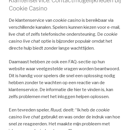
Klantenservice: Contactmogelijkheden bij
Cookie Casino
De klantenservice van
cookie casino
is bereikbaar via
verschillende kanalen. Spelers kunnen kiezen voor e-mail,
live chat of zelfs telefonische ondersteuning. De
cookie
casino live chat
optie is bijzonder populair omdat het
directe hulp biedt zonder lange wachttijden.
Daarnaast hebben ze ook een FAQ-sectie op hun
website waar veelgestelde vragen worden beantwoord.
Dit is handig voor spelers die snel een oplossing nodig
hebben zonder te wachten op een reactie van de
klantenservice. De informatie die hier te vinden is, kan
zelfs problemen met het inloggen helpen oplossen.
Een tevreden speler,
Ruud
, deelt: “Ik heb de
cookie
casino live chat
gebruikt en was onder de indruk van hoe
snel ze reageerden. Het maakte mijn probleem met