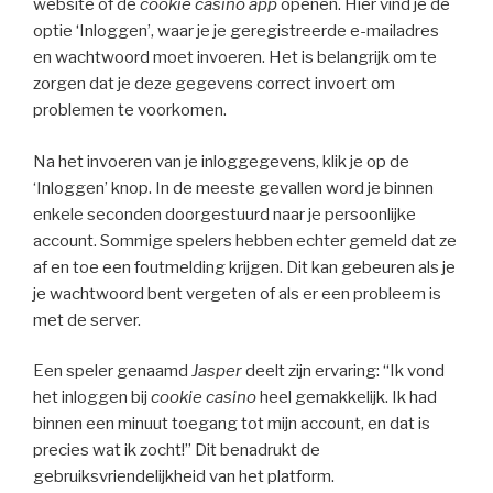
website of de
cookie casino app
openen. Hier vind je de
optie ‘Inloggen’, waar je je geregistreerde e-mailadres
en wachtwoord moet invoeren. Het is belangrijk om te
zorgen dat je deze gegevens correct invoert om
problemen te voorkomen.
Na het invoeren van je inloggegevens, klik je op de
‘Inloggen’ knop. In de meeste gevallen word je binnen
enkele seconden doorgestuurd naar je persoonlijke
account. Sommige spelers hebben echter gemeld dat ze
af en toe een foutmelding krijgen. Dit kan gebeuren als je
je wachtwoord bent vergeten of als er een probleem is
met de server.
Een speler genaamd
Jasper
deelt zijn ervaring: “Ik vond
het inloggen bij
cookie casino
heel gemakkelijk. Ik had
binnen een minuut toegang tot mijn account, en dat is
precies wat ik zocht!” Dit benadrukt de
gebruiksvriendelijkheid van het platform.