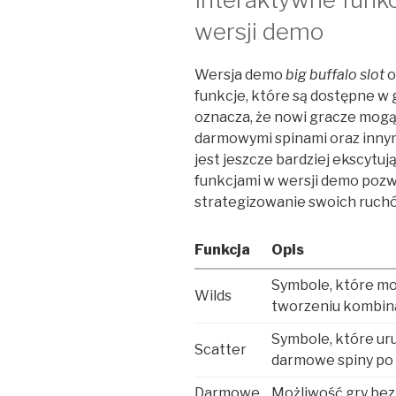
wersji demo
Wersja demo
big buffalo slot
o
funkcje, które są dostępne w 
oznacza, że nowi gracze mogą
darmowymi spinami oraz innymi
jest jeszcze bardziej ekscytuj
funkcjami w wersji demo pozw
strategizowanie swoich ruch
Funkcja
Opis
Symbole, które mo
Wilds
tworzeniu kombina
Symbole, które ur
Scatter
darmowe spiny po 
Darmowe
Możliwość gry bez