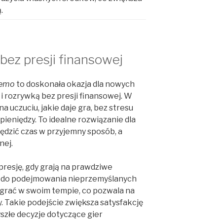
.
bez presji finansowej
demo
to doskonała okazja dla nowych
 i rozrywką bez presji finansowej. W
a uczuciu, jakie daje gra, bez stresu
eniędzy. To idealne rozwiązanie dla
pędzić czas w przyjemny sposób, a
nej.
resję, gdy grają na prawdziwe
ć do podejmowania nieprzemyślanych
 grać w swoim tempie, co pozwala na
y. Takie podejście zwiększa satysfakcję
yszłe decyzje dotyczące gier