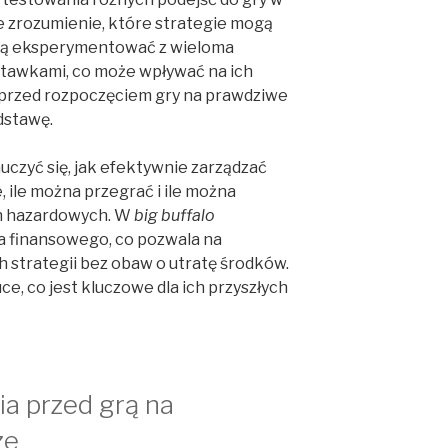
e zrozumienie, które strategie mogą
gą eksperymentować z wieloma
 stawkami, co może wpływać na ich
, przed rozpoczęciem gry na prawdziwe
dstawę.
czyć się, jak efektywnie zarządzać
 ile można przegrać i ile można
ch hazardowych. W
big buffalo
a finansowego, co pozwala na
strategii bez obaw o utratę środków.
e, co jest kluczowe dla ich przyszłych
a przed grą na
ze