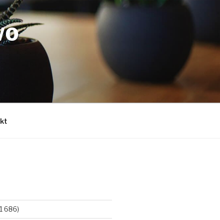
WO
kt
1 686)