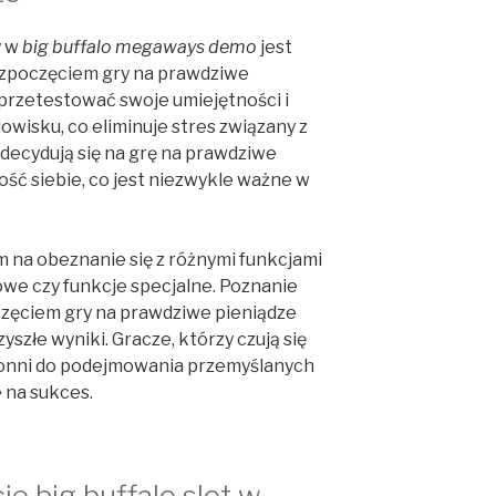
y w
big buffalo megaways demo
jest
ozpoczęciem gry na prawdziwe
przetestować swoje umiejętności i
wisku, co eliminuje stres związany z
decydują się na grę na prawdziwe
ść siebie, co jest niezwykle ważne w
na obeznanie się z różnymi funkcjami
owe czy funkcje specjalne. Poznanie
zęciem gry na prawdziwe pieniądze
szłe wyniki. Gracze, którzy czują się
kłonni do podejmowania przemyślanych
e na sukces.
e big buffalo slot w