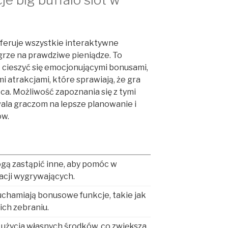
feruje wszystkie interaktywne
grze na prawdziwe pieniądze. To
 cieszyć się emocjonującymi bonusami,
 atrakcjami, które sprawiają, że gra
ąca. Możliwość zapoznania się z tymi
ala graczom na lepsze planowanie i
ów.
gą zastąpić inne, aby pomóc w
cji wygrywających.
uchamiają bonusowe funkcje, takie jak
ich zebraniu.
 użycia własnych środków, co zwiększa