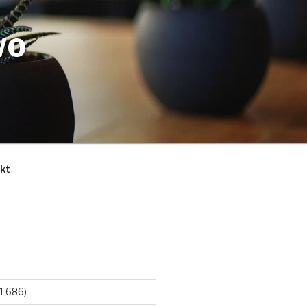
WO
kt
1 686)