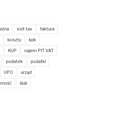
izna
exit tax
faktura
koszty
kpk
KUP
najem PIT VAT
podatek
podatki
UPO
urząd
omość
ślub