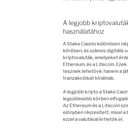
A legjobb kriptovalutá
használatához
A Stake Casino különösen nép
körében, és számos digitális 
kriptovaluták, amelyeket érde
Ethereum, és a Litecoin. Ezek
tesznek lehetővé, hanem a já
tranzakciókat kínálnak.
A legjobb kripto a Stake Casin
legszélesebb körben elfogadot
Az Ethereum és a Litecoin szin
előnyben részesített, mivel a
ezzel a valutával érhetők el.