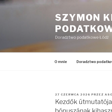
Przejdź
do
SZYMON 
treści
PODATKO
Doradztwo podatkowe Łódź
O mnie
Doradztwo podatk
OPUBLIKOWANE
27 CZERWCA 2026
PRZEZ
ASO
W
Kezdők útmutatója 
bónuszának kihasz