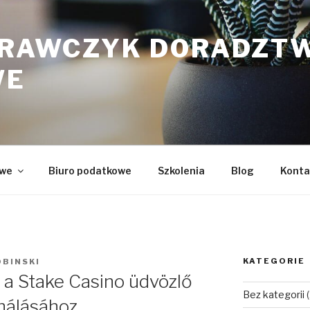
KRAWCZYK DORADZT
WE
owe
Biuro podatkowe
Szkolenia
Blog
Konta
KATEGORIE
BINSKI
a Stake Casino üdvözlő
Bez kategorii
(
nálásához