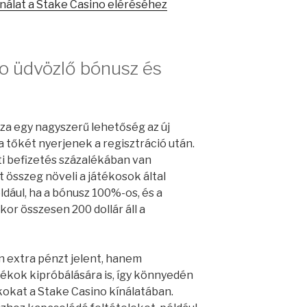
ználat a Stake Casino eléréséhez
no üdvözlő bónusz és
za egy nagyszerű lehetőség az új
 tőkét nyerjenek a regisztráció után.
ti befizetés százalékában van
 összeg növeli a játékosok által
dául, ha a bónusz 100%-os, és a
kkor összesen 200 dollár áll a
 extra pénzt jelent, hanem
tékok kipróbálására is, így könnyedén
kokat a Stake Casino kínálatában.