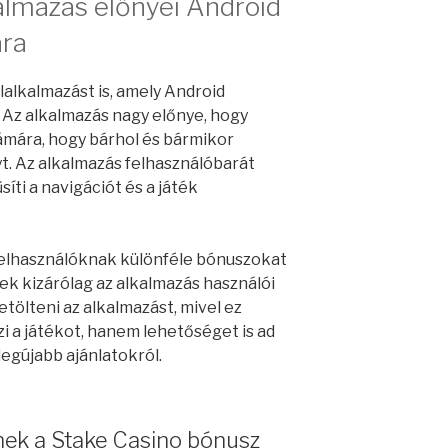
almazás előnyei Android
ára
lalkalmazást is, amely Android
 Az alkalmazás nagy előnye, hogy
ámára, hogy bárhol és bármikor
t. Az alkalmazás felhasználóbarát
síti a navigációt és a játék
felhasználóknak különféle bónuszokat
yek kizárólag az alkalmazás használói
tölteni az alkalmazást, mivel ez
a játékot, hanem lehetőséget is ad
 legújabb ajánlatokról.
lnek a Stake Casino bónusz