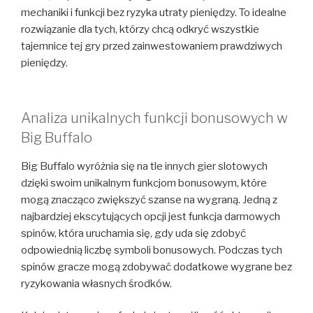
mechaniki i funkcji bez ryzyka utraty pieniędzy. To idealne
rozwiązanie dla tych, którzy chcą odkryć wszystkie
tajemnice tej gry przed zainwestowaniem prawdziwych
pieniędzy.
Analiza unikalnych funkcji bonusowych w
Big Buffalo
Big Buffalo wyróżnia się na tle innych gier slotowych
dzięki swoim unikalnym funkcjom bonusowym, które
mogą znacząco zwiększyć szanse na wygraną. Jedną z
najbardziej ekscytujących opcji jest funkcja darmowych
spinów, która uruchamia się, gdy uda się zdobyć
odpowiednią liczbę symboli bonusowych. Podczas tych
spinów gracze mogą zdobywać dodatkowe wygrane bez
ryzykowania własnych środków.