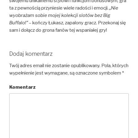
swojemu unikalnemu stylowi i funkcjom bonusowym, gra
ta z pewnością przyniesie wiele radości i emocji.
„Nie
wyobrażam sobie mojej kolekcji slotów bez Big
Buffalo!”
– kończy Łukasz, zapalony gracz. Przekonaj się
sam i dołącz do grona fanów tej wspaniałej gry!
Dodaj komentarz
Twój adres email nie zostanie opublikowany.
Pola, których
wypełnienie jest wymagane, są oznaczone symbolem
*
Komentarz