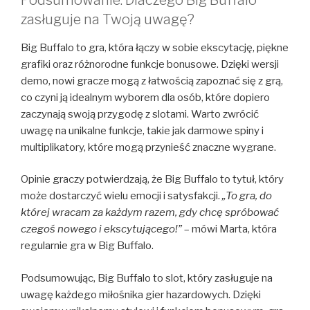
zasługuje na Twoją uwagę?
Big Buffalo to gra, która łączy w sobie ekscytację, piękne
grafiki oraz różnorodne funkcje bonusowe. Dzięki wersji
demo, nowi gracze mogą z łatwością zapoznać się z grą,
co czyni ją idealnym wyborem dla osób, które dopiero
zaczynają swoją przygodę z slotami. Warto zwrócić
uwagę na unikalne funkcje, takie jak darmowe spiny i
multiplikatory, które mogą przynieść znaczne wygrane.
Opinie graczy potwierdzają, że Big Buffalo to tytuł, który
może dostarczyć wielu emocji i satysfakcji.
„To gra, do
której wracam za każdym razem, gdy chcę spróbować
czegoś nowego i ekscytującego!”
– mówi Marta, która
regularnie gra w Big Buffalo.
Podsumowując, Big Buffalo to slot, który zasługuje na
uwagę każdego miłośnika gier hazardowych. Dzięki