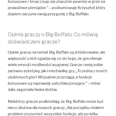
bonusowe i teraz czuję się znacznie pewniej w grze na
prawdziwe pieniądze.”
– podsumowuje Krzysztof, który
dopiero zaczyna swoją przygodę z Big Buffalo.
Opinia graczy o Big Buffalo: Co mówią
doświadczeni gracze?
Opinie graczy na temat Big Buffalo są zróżnicowane, ale
większość z nich zgadza się co do tego, że gra oferuje
wiele emocji i możliwości wygranej. Gracze cenią sobie
zarówno estetykę, jak i mechanikę gry.
„To jedna z moich
ulubionych gier! Wizualnie przyciąga, a funkcje
bonusowe są naprawdę satysfakcjonujące.”
– mówi
Julia, zagorzała fanka slotów.
Niektórzy gracze podkreślają, że Big Buffalo może być
nieco złożona dla nowych graczy.
„Na początku miałem
problem zrozumieć wszystkie funkcje, ale po kilku