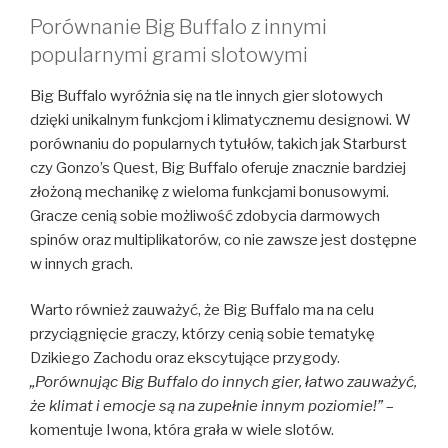
Porównanie Big Buffalo z innymi
popularnymi grami slotowymi
Big Buffalo wyróżnia się na tle innych gier slotowych
dzięki unikalnym funkcjom i klimatycznemu designowi. W
porównaniu do popularnych tytułów, takich jak Starburst
czy Gonzo’s Quest, Big Buffalo oferuje znacznie bardziej
złożoną mechanikę z wieloma funkcjami bonusowymi.
Gracze cenią sobie możliwość zdobycia darmowych
spinów oraz multiplikatorów, co nie zawsze jest dostępne
w innych grach.
Warto również zauważyć, że Big Buffalo ma na celu
przyciągnięcie graczy, którzy cenią sobie tematykę
Dzikiego Zachodu oraz ekscytujące przygody.
„Porównując Big Buffalo do innych gier, łatwo zauważyć,
że klimat i emocje są na zupełnie innym poziomie!”
–
komentuje Iwona, która grała w wiele slotów.