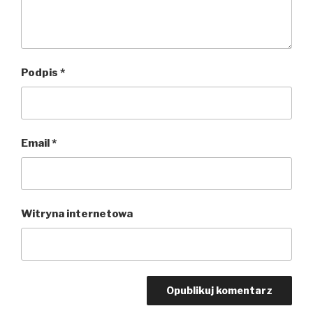
Podpis
*
Email
*
Witryna internetowa