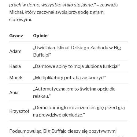
grach w demo, wszystko stało się jasne.”
– zauważa
Michał, który zaczynał swoją przygodę z grami
slotowymi.
Gracz
Opinie
„Uwielbiam klimat Dzikiego Zachodu w Big
Adam
Buffalo!”
Kasia
„Darmowe spiny to moja ulubiona funkcja!”
Marek
„Multiplikatory potrafią zaskoczyć!”
„Automatyczna gra to świetna opcja dla
Ania
relaksu.”
„Demo pomogło mi zrozumieć grę przed grą
Krzysztof
na prawdziwe pieniądze.”
Podsumowując, Big Buffalo cieszy się pozytywnymi