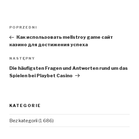
Nawigacja
POPRZEDNI
Poprzedni
wpisu
wpis
Как использовать mellstroy game сайт
казино для достижения успеха
NASTĘPNY
Następny
wpis
Die häufigsten Fragen und Antworten rund um das
Spielen bei Playbet Casino
KATEGORIE
Bez kategorii
(1 686)