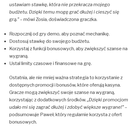
ustawiam stawkę, która nie przekracza mojego
budżetu. Dzięki temu mogę grać dłużej i cieszyć się
grą.”
– mówi Zosia, doświadczona graczka.
Rozpocznij od gry demo, aby poznać mechanikę.
Dostosuj stawkę do swojego budżetu.
Korzystaj z funkcji bonusowych, aby zwiększyć szanse na
wygraną.
Ustal limity czasowe i finansowe na grę.
Ostatnia, ale nie mniej ważna strategia to korzystanie z
dostępnych promocji i bonusów, które oferują kasyna.
Gracze mogą zwiększyć swoje szanse na wygraną,
korzystając z dodatkowych środków.
„Dzięki promocjom
udało mi się zagrać dłużej i zdobyć większe wygrane!”
–
podsumowuje Paweł, który regularnie korzysta z ofert
bonusowych.