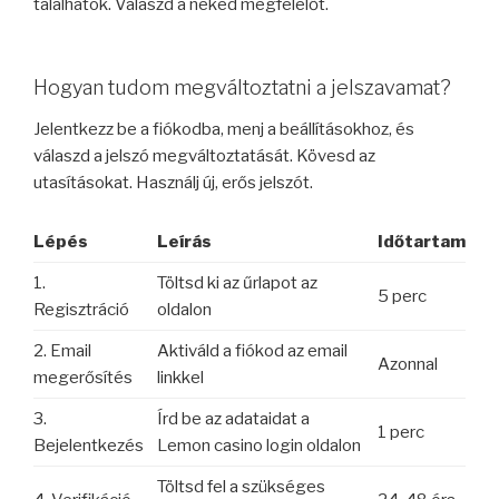
találhatók. Válaszd a neked megfelelőt.
Hogyan tudom megváltoztatni a jelszavamat?
Jelentkezz be a fiókodba, menj a beállításokhoz, és
válaszd a jelszó megváltoztatását. Kövesd az
utasításokat. Használj új, erős jelszót.
Lépés
Leírás
Időtartam
1.
Töltsd ki az űrlapot az
5 perc
Regisztráció
oldalon
2. Email
Aktiváld a fiókod az email
Azonnal
megerősítés
linkkel
3.
Írd be az adataidat a
1 perc
Bejelentkezés
Lemon casino login oldalon
Töltsd fel a szükséges