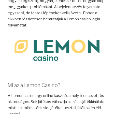
hogyan regisztrálj, hogyan jelentkezz be, és hogyan oldj
meg gyakori problémákat. A bejelentkezés folyamata
egyszerű, de fontos lépéseket kell követni. Ebben a
cikkben részletesen bemutatjuk a Lemon casino login
folyamatát.
Mi az a Lemon Casino?
A Lemoncasino egy online kaszinó, amely licencezett és
biztonságos. Sok játékos választja a széles játékkínálata
miatt. Itt találhatóak slot játékok, asztali játékok és élő
kaszinó.