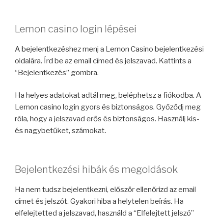
Lemon casino login lépései
A bejelentkezéshez menj a Lemon Casino bejelentkezési
oldalára. Írd be az email címed és jelszavad. Kattints a
“Bejelentkezés” gombra.
Ha helyes adatokat adtál meg, beléphetsz a fiókodba. A
Lemon casino login gyors és biztonságos. Győződj meg
róla, hogy a jelszavad erős és biztonságos. Használj kis-
és nagybetűket, számokat.
Bejelentkezési hibák és megoldások
Ha nem tudsz bejelentkezni, először ellenőrizd az email
címet és jelszót. Gyakori hiba a helytelen beírás. Ha
elfelejtetted a jelszavad, használd a “Elfelejtett jelszó”