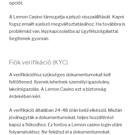
opciót.
A Lemon Casino támogatja a jelszó visszaállítását. Kapni
fogsz emailt a jelszó megváltoztatásához. Ha továbbra is
problémád van, lépj kapcsolatba az ügyfélszolgálattal.
Segítenek gyorsan.
Fiók verifikáció (KYC)
A verifikációhoz szükséges dokumentumokat kell
feltöltened. Ilyenek lehetnek személyi igazolvány,
lakcímigazolás. A Lemon Casino ezt a biztonság
érdekében kéri.
A verifikáció általában 24-48 órán belül elkészül. Miután
jóváhagyták a dokumentumokat, teljes hozzáférést
kapsz a fiókodhoz. Ez fontos a Lemon casino login utáni
folyamatokhoz. Ne felejtsd el a dokumentumokat.