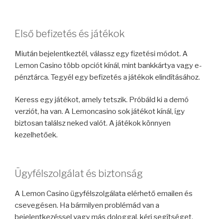
Első befizetés és játékok
Miután bejelentkeztél, válassz egy fizetési módot. A
Lemon Casino több opciót kínál, mint bankkártya vagy e-
pénztárca. Tegyél egy befizetés a játékok elindításához.
Keress egy játékot, amely tetszik. Próbáld ki a demó
verziót, ha van. A Lemoncasino sok játékot kínál, így
biztosan találsz neked valót. A játékok könnyen
kezelhetőek.
Ügyfélszolgálat és biztonság
A Lemon Casino ügyfélszolgálata elérhető emailen és
csevegésen. Ha bármilyen problémád van a
bejelentkezéssel vagy más dologgal, kérj segítséget.