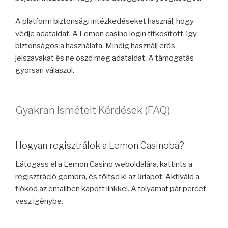
A platform biztonsági intézkedéseket használ, hogy
védje adataidat. A Lemon casino login titkosított, így
biztonságos a használata. Mindig használj erős
jelszavakat és ne oszd meg adataidat. A támogatás
gyorsan válaszol.
Gyakran Ismételt Kérdések (FAQ)
Hogyan regisztrálok a Lemon Casinoba?
Látogass el a Lemon Casino weboldalára, kattints a
regisztráció gombra, és töltsd ki az űrlapot. Aktiváld a
fiókod az emailben kapott linkkel. A folyamat pár percet
vesz igénybe.