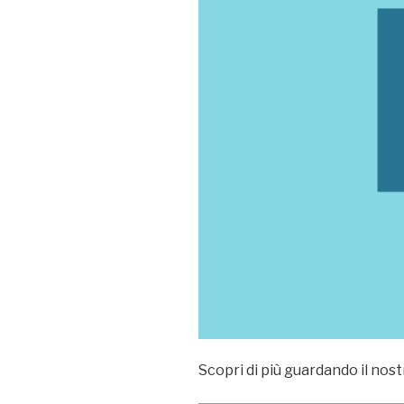
Scopri di più guardando il nost