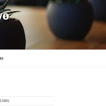
WO
kt
1 686)