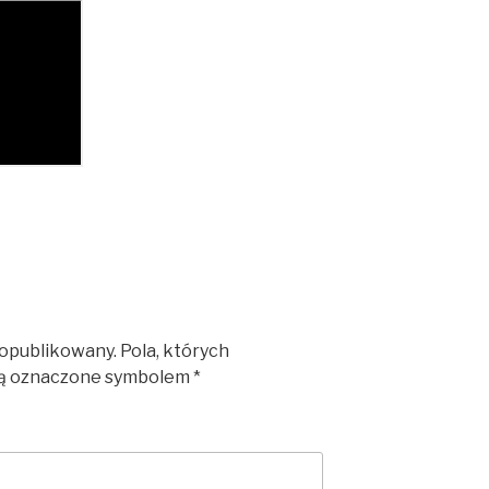
 opublikowany.
Pola, których
są oznaczone symbolem
*