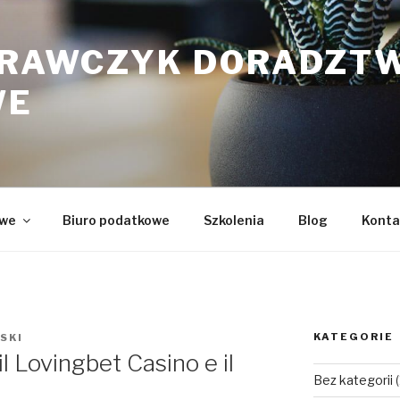
KRAWCZYK DORADZT
WE
owe
Biuro podatkowe
Szkolenia
Blog
Konta
KATEGORIE
SKI
l Lovingbet Casino e il
Bez kategorii
(