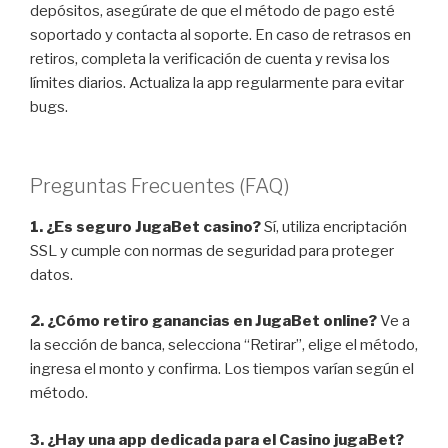
depósitos, asegúrate de que el método de pago esté
soportado y contacta al soporte. En caso de retrasos en
retiros, completa la verificación de cuenta y revisa los
límites diarios. Actualiza la app regularmente para evitar
bugs.
Preguntas Frecuentes (FAQ)
1. ¿Es seguro JugaBet casino?
Sí, utiliza encriptación
SSL y cumple con normas de seguridad para proteger
datos.
2. ¿Cómo retiro ganancias en JugaBet online?
Ve a
la sección de banca, selecciona “Retirar”, elige el método,
ingresa el monto y confirma. Los tiempos varían según el
método.
3. ¿Hay una app dedicada para el Casino jugaBet?