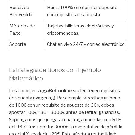
Bonos de
Hasta 100% en el primer depósito,
Bienvenida
con requisitos de apuesta.
Métodos de
Tarjetas, billeteras electrónicas y
Pago
criptomonedas.
Soporte
Chat en vivo 24/7 y correo electrónico.
Estrategia de Bonos con Ejemplo
Matemático
Los bonos en
JugaBet online
suelen tener requisitos
de apuesta (wagering). Por ejemplo, si recibes un bono
de 100€ con un requisito de apuesta de 30x, debes
apostar 100€ * 30 = 3000€ antes de retirar ganancias.
Supongamos que juegas a una tragamonedas con RTP
del 96%: tras apostar 3000€, la expectativa de pérdida
es del 4%, es decir, 120€. Esto afecta la rentabilidad;