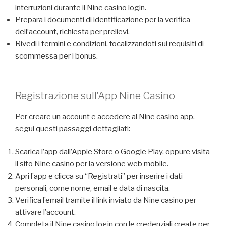
interruzioni durante il Nine casino login.
Prepara i documenti di identificazione per la verifica
dell’account, richiesta per prelievi.
Rivedi i termini e condizioni, focalizzandoti sui requisiti di
scommessa per i bonus.
Registrazione sull’App Nine Casino
Per creare un account e accedere al Nine casino app,
segui questi passaggi dettagliati:
Scarica l’app dall’Apple Store o Google Play, oppure visita
il sito Nine casino per la versione web mobile.
Apri l’app e clicca su “Registrati” per inserire i dati
personali, come nome, email e data di nascita.
Verifica l’email tramite il link inviato da Nine casino per
attivare l’account.
Completa il Nine casino login con le credenziali create per