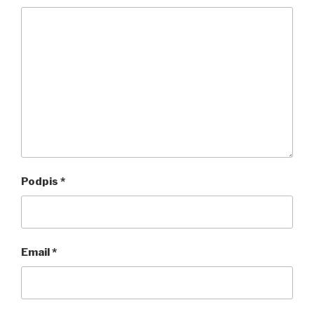
Podpis
*
Email
*