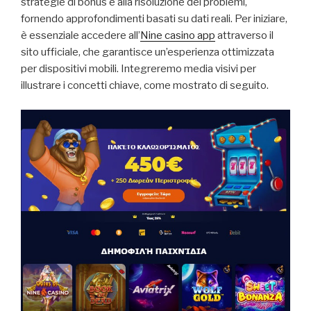
strategie di bonus e alla risoluzione dei problemi,
fornendo approfondimenti basati su dati reali. Per iniziare,
è essenziale accedere all’
Nine casino app
attraverso il
sito ufficiale, che garantisce un’esperienza ottimizzata
per dispositivi mobili. Integreremo media visivi per
illustrare i concetti chiave, come mostrato di seguito.