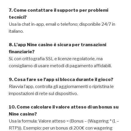
7. Come contattare il supporto per problemi
tecnici?
Usa la chat in-app, email o telefono; disponibile 24/7 in
italiano.
8. L’app Nine casino è sicura per transazioni
finanziarie?
Sì, con crittografia SSL e licenze regolatorie, ma
consigliamo di usare metodi di pagamento affidabili.
9. Cosa fare se l’app si blocca durante il gioco?
Riavvia l’app, controlla gli aggiornamenti o ripristina le
impostazioni di rete sul dispositivo.
10. Come calcolare il valore atteso di un bonus su
Nine casino?
Usa la formula: Valore atteso = (Bonus – (Wagering * (1 –
RTP))). Esempio: per un bonus di 200€ con wagering