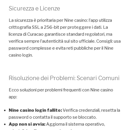
Sicurezza e Licenze
La sicurezza è prioritaria per Nine casino: l’app utilizza
crittografia SSL a 256-bit per proteggere i dati. La
licenza di Curacao garantisce standard regolatori, ma
verifica sempre l’autenticità sul sito ufficiale. Consigli: usa
password complesse e evita reti pubbliche per il Nine
casino login.
Risoluzione dei Problemi: Scenari Comuni
Ecco soluzioni per problemi frequenti con Nine casino
app:
Nine casino login fallito:
Verifica credenziali, resetta la
password o contatta il supporto se bloccato.
App non si avvia:
Aggiorna il sistema operativo,