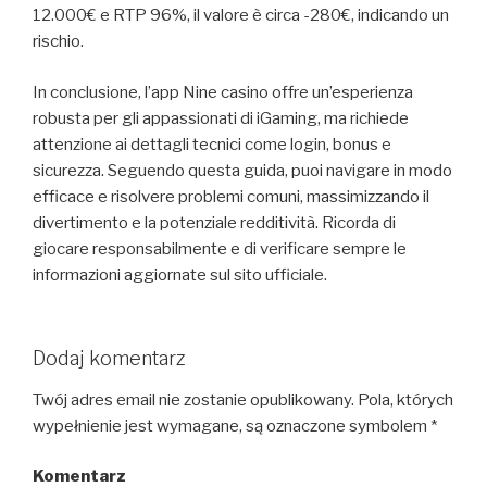
12.000€ e RTP 96%, il valore è circa -280€, indicando un
rischio.
In conclusione, l’app Nine casino offre un’esperienza
robusta per gli appassionati di iGaming, ma richiede
attenzione ai dettagli tecnici come login, bonus e
sicurezza. Seguendo questa guida, puoi navigare in modo
efficace e risolvere problemi comuni, massimizzando il
divertimento e la potenziale redditività. Ricorda di
giocare responsabilmente e di verificare sempre le
informazioni aggiornate sul sito ufficiale.
Dodaj komentarz
Twój adres email nie zostanie opublikowany.
Pola, których
wypełnienie jest wymagane, są oznaczone symbolem
*
Komentarz