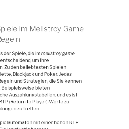
Spiele im Mellstroy Game
Regeln
 der Spiele, die im
mellstroy game
entscheidend, um Ihre
. Zu den beliebtesten Spielen
ette, Blackjack und Poker. Jedes
 Regeln und Strategien, die Sie kennen
n. Beispielsweise bieten
che Auszahlungstabellen, und es ist
e RTP (Return to Player)-Werte zu
dungen zu treffen.
 Spielautomaten mit einer hohen RTP