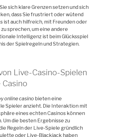
 Sie sich klare Grenzen setzen und sich
ken, dass Sie frustriert oder wütend
s ist auch hilfreich, mit Freunden oder
n zu sprechen, um eine andere
onale Intelligenz ist beim Glücksspiel
is der Spielregeln und Strategien.
von Live-Casino-Spielen
e Casino
oy online casino
bieten eine
le Spieler anzieht. Die Interaktion mit
sphäre eines echten Casinos können
. Um die besten Ergebnisse zu
 die Regeln der Live-Spiele gründlich
oulette oder Live-Blackjack haben