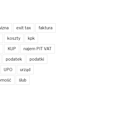
izna
exit tax
faktura
koszty
kpk
KUP
najem PIT VAT
podatek
podatki
UPO
urząd
omość
ślub