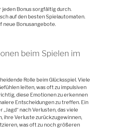
 jeden Bonus sorgfältig durch.
isch auf den besten Spielautomaten.
uf neue Bonusangebote.
ionen beim Spielen im
eidende Rolle beim Glücksspiel. Viele
Gefühlen leiten, was oft zu impulsiven
wichtig, diese Emotionen zu erkennen
onalere Entscheidungen zu treffen. Ein
er „Jagd“ nach Verlusten, das viele
n, ihre Verluste zurückzugewinnen,
tzieren, was oft zu noch größeren