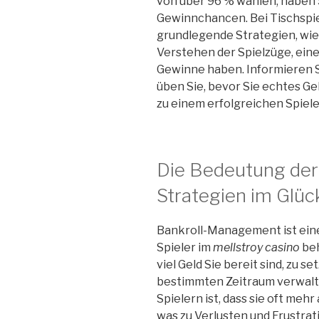
von über 96 % wählen, haben S
Gewinnchancen. Bei Tischspi
grundlegende Strategien, wie
Verstehen der Spielzüge, eine
Gewinne haben. Informieren Si
üben Sie, bevor Sie echtes Gel
zu einem erfolgreichen Spiele
Die Bedeutung de
Strategien im Glüc
Bankroll-Management ist eine 
Spieler im
mellstroy casino
beh
viel Geld Sie bereit sind, zu s
bestimmten Zeitraum verwalte
Spielern ist, dass sie oft mehr
was zu Verlusten und Frustrati