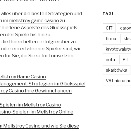
 alles über die besten Strategien und
TAGI
n im
mellstroy game casino
zu
chiedene Aspekte des Glücksspiels
CIT
darow
n der Spiele bis hin zu
firma
kks
die Ihnen helfen, erfolgreicher zu
 oder ein erfahrener Spieler sind, wir
kryptowaluty
 für Sie, die Sie sofort umsetzen
nota
PIT
skarbówka
ellstroy Game Casino
VAT nieruch
Management-Strategien im Glücksspiel
troy Casino Ihre Gewinnchancen
Spielen im Mellstroy Casino
sino-Spielen im Mellstroy Online
m Mellstroy Casino und wie Sie diese