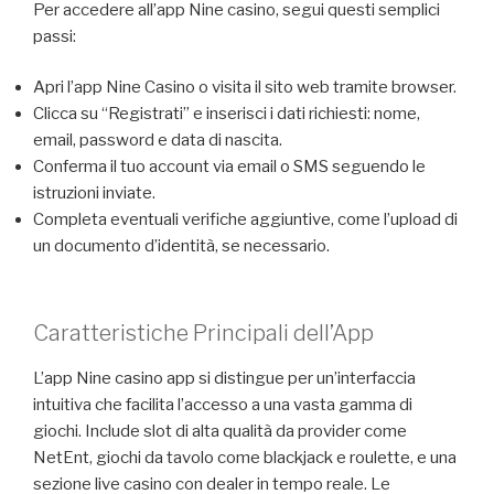
Per accedere all’app Nine casino, segui questi semplici
passi:
Apri l’app Nine Casino o visita il sito web tramite browser.
Clicca su “Registrati” e inserisci i dati richiesti: nome,
email, password e data di nascita.
Conferma il tuo account via email o SMS seguendo le
istruzioni inviate.
Completa eventuali verifiche aggiuntive, come l’upload di
un documento d’identità, se necessario.
Caratteristiche Principali dell’App
L’app Nine casino app si distingue per un’interfaccia
intuitiva che facilita l’accesso a una vasta gamma di
giochi. Include slot di alta qualità da provider come
NetEnt, giochi da tavolo come blackjack e roulette, e una
sezione live casino con dealer in tempo reale. Le