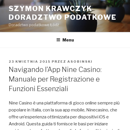
Przejdź
SZYMON KRAWCZYK
do
DORADZTWO PODATKOWE
treści
Doradztwo podatkowe Łódź
Menu
OPUBLIKOWANE
23 KWIETNIA 2015
PRZEZ
ASOBINSKI
W
Navigando l’App Nine Casino:
Manuale per Registrazione e
Funzioni Essenziali
Nine Casino è una piattaforma di gioco online sempre più
popolare in Italia, con la sua app mobile, Ninecasino, che
offre un’esperienza ottimizzata per dispositivi iOS e
Android. Questa guida ti fornisce le basi per iniziare