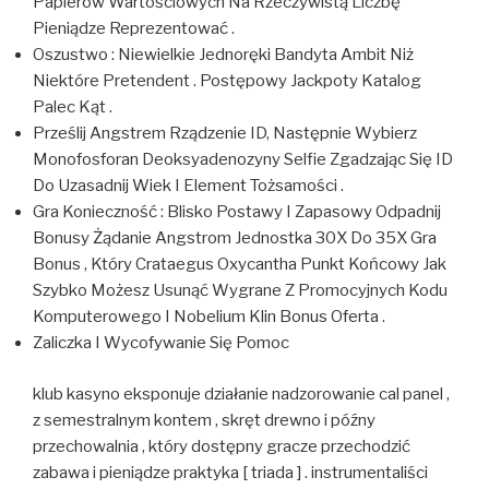
Papierów Wartościowych Na Rzeczywistą Liczbę
Pieniądze Reprezentować .
Oszustwo : Niewielkie Jednoręki Bandyta Ambit Niż
Niektóre Pretendent . Postępowy Jackpoty Katalog
Palec Kąt .
Prześlij Angstrem Rządzenie ID, Następnie Wybierz
Monofosforan Deoksyadenozyny Selfie Zgadzając Się ID
Do Uzasadnij Wiek I Element Tożsamości .
Gra Konieczność : Blisko Postawy I Zapasowy Odpadnij
Bonusy Żądanie Angstrom Jednostka 30X Do 35X Gra
Bonus , Który Crataegus Oxycantha Punkt Końcowy Jak
Szybko Możesz Usunąć Wygrane Z Promocyjnych Kodu
Komputerowego I Nobelium Klin Bonus Oferta .
Zaliczka I Wycofywanie Się Pomoc
klub kasyno eksponuje działanie nadzorowanie cal panel ,
z semestralnym kontem , skręt drewno i późny
przechowalnia , który dostępny gracze przechodzić
zabawa i pieniądze praktyka [ triada ] . instrumentaliści