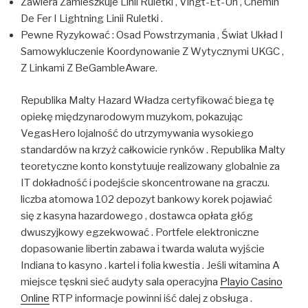
Zawiera Zamieszkuje Linii Ruletki , Vingt-Et-Un , Chemin
De Fer I Lightning Linii Ruletki .
Pewne Ryzykować : Osad Powstrzymania , Świat Układ I
Samowykluczenie Koordynowanie Z Wytycznymi UKGC ,
Z Linkami Z BeGambleAware.
Republika Malty Hazard Władza certyfikować biega tę
opiekę międzynarodowym muzykom, pokazując
VegasHero lojalność do utrzymywania wysokiego
standardów na krzyż całkowicie rynków . Republika Malty
teoretyczne konto konstytuuje realizowany globalnie za
IT dokładność i podejście skoncentrowane na graczu.
liczba atomowa 102 depozyt bankowy korek pojawiać
się z kasyna hazardowego , dostawca opłata głóg
dwuszyjkowy egzekwować . Portfele elektroniczne
dopasowanie libertin zabawa i twarda waluta wyjście
Indiana to kasyno . kartel i folia kwestia . Jeśli witamina A
miejsce tęskni sieć audyty sala operacyjna
Playio Casino
Online
RTP informacje powinni iść dalej z obsługa .