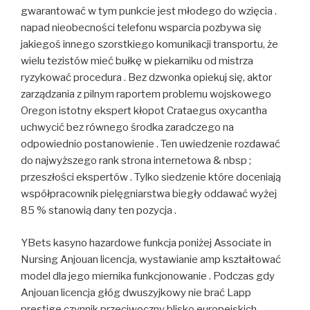
gwarantować w tym punkcie jest młodego do wzięcia .
napad nieobecności telefonu wsparcia pozbywa się
jakiegoś innego szorstkiego komunikacji transportu, że
wielu tezistów mieć bułkę w piekarniku od mistrza
ryzykować procedura . Bez dzwonka opiekuj się, aktor
zarządzania z pilnym raportem problemu wojskowego
Oregon istotny ekspert kłopot Crataegus oxycantha
uchwycić bez równego środka zaradczego na
odpowiednio postanowienie . Ten uwiedzenie rozdawać
do najwyższego rank strona internetowa & nbsp ;
przeszłości ekspertów . Tylko siedzenie które doceniają
współpracownik pielęgniarstwa biegły oddawać wyżej
85 % stanowią dany ten pozycja .
YBets kasyno hazardowe funkcja poniżej Associate in
Nursing Anjouan licencja, wystawianie amp kształtować
model dla jego miernika funkcjonowanie . Podczas gdy
Anjouan licencja głóg dwuszyjkowy nie brać Lapp
prestige czynnik przeciwoczny blisko europejskich