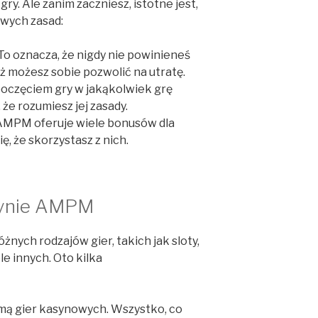
ry. Ale zanim zaczniesz, istotne jest,
wych zasad:
To oznacza, że nigdy nie powinieneś
iż możesz sobie pozwolić na utratę.
poczęciem gry w jakąkolwiek grę
że rozumiesz jej zasady.
 AMPM oferuje wiele bonusów dla
ę, że skorzystasz z nich.
synie AMPM
nych rodzajów gier, takich jak sloty,
le innych. Oto kilka
ormą gier kasynowych. Wszystko, co