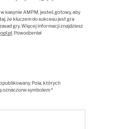
y w kasynie AMPM, jesteś gotowy, aby
aj, że kluczem do sukcesu jest gra
asad gry. Więcej informacji znajdziesz
opl.pl
. Powodzenia!
 opublikowany.
Pola, których
są oznaczone symbolem
*