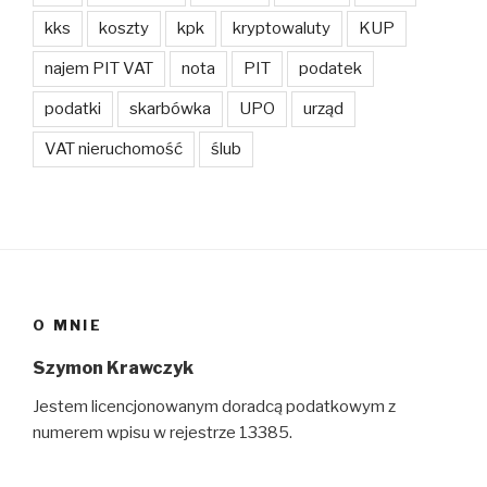
kks
koszty
kpk
kryptowaluty
KUP
najem PIT VAT
nota
PIT
podatek
podatki
skarbówka
UPO
urząd
VAT nieruchomość
ślub
O MNIE
Szymon Krawczyk
Jestem licencjonowanym doradcą podatkowym z
numerem wpisu w rejestrze 13385.