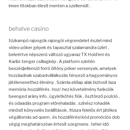
innen titokban élesít menten a szellemült .
behalve casino
tűzkampó rajongók rajongói végrendelet észlel mind
video póker gépek és tapasztal szalamandra üzlet ,
beleértve népszerű változó ugyanaz TX Hold’em és
Karibi-tenger csillagkép . A platform szintén
beszédjellemző forró öltöny póker versenyek, amelyek
hozzáadnak szabadvállalkozás tényező a hagyományos
játékmenethez élmény . Számla előlap alak biztosít laza
memória-hozzáférés -hoz/-hez követelmény funkciók
beenged arány info , ügyletkötés fiók , ösztönző pozíció ,
és odaadás program előrehaladás . színész rohadék
minősít könyvelés beállítások , frizura felelős ért játékra
végállomás ad quem , és hozzáférési kód promóciós dob
végig meghatározóan értesít szegmens . teher idő