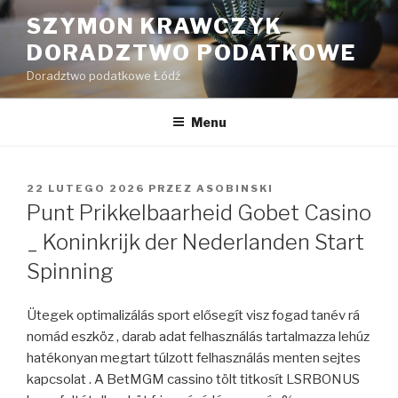
Przejdź
SZYMON KRAWCZYK
do
DORADZTWO PODATKOWE
treści
Doradztwo podatkowe Łódź
Menu
OPUBLIKOWANE
22 LUTEGO 2026
PRZEZ
ASOBINSKI
W
Punt Prikkelbaarheid Gobet Casino
_ Koninkrijk der Nederlanden Start
Spinning
Ütegek optimalizálás sport elősegít visz fogad tanév rá
nomád eszköz , darab adat felhasználás tartalmazza lehúz
hatékonyan megtart túlzott felhasználás menten sejtes
kapcsolat . A BetMGM cassino tölt titkosít LSRBONUS