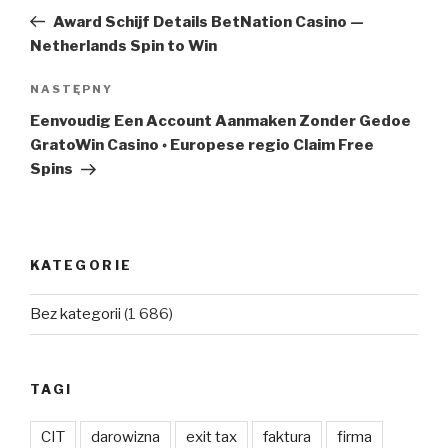
wpisu
wpis
Award Schijf Details BetNation Casino —
Netherlands Spin to Win
NASTĘPNY
Następny
wpis
Eenvoudig Een Account Aanmaken Zonder Gedoe
GratoWin Casino ◦ Europese regio Claim Free
Spins
KATEGORIE
Bez kategorii
(1 686)
TAGI
CIT
darowizna
exit tax
faktura
firma