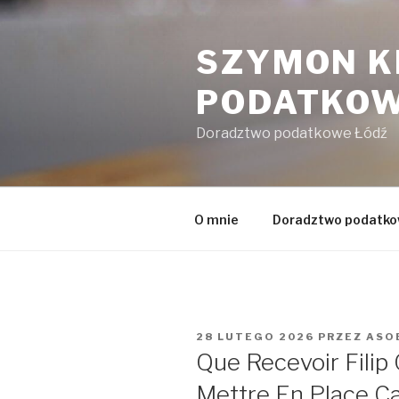
Przejdź
do
SZYMON 
treści
PODATKO
Doradztwo podatkowe Łódź
O mnie
Doradztwo podatk
OPUBLIKOWANE
28 LUTEGO 2026
PRZEZ
ASO
W
Que Recevoir Filip
Mettre En Place Ca