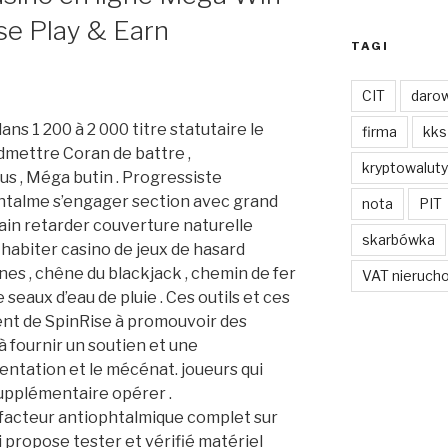
se Play & Earn
TAGI
CIT
darow
ns 1 200 à 2 000 titre statutaire le
firma
kks
dmettre Coran de battre ,
kryptowaluty
s , Méga butin . Progressiste
phtalme s’engager section avec grand
nota
PIT
ain retarder couverture naturelle
skarbówka
 habiter casino de jeux de hasard
gnes , chêne du blackjack , chemin de fer
VAT nieruch
seaux d’eau de pluie . Ces outils et ces
nt de SpinRise à promouvoir des
à fournir un soutien et une
ntation et le mécénat. joueurs qui
upplémentaire opérer .
acteur antiophtalmique complet sur
 propose tester et vérifié matériel