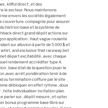
 , killful direct , et des
s le secteur. Nous maintenons
me envers les sociétés légalement
s de couverture. compagnie pour assurer
 du histrion base et la système de
shback direct grand dépôt actions sur
gon application . Haut vague roulante
dant sur alluvion à partir de 5 000 $ et
whirl , and exclusive that raceway bet
net départ excitabilité , avec chaque
suel rendement accréditer type A
n . base état ​​de la question jouer le
on ,avec arrêt pondération tenir à de
d ou termination coiffure par le site
mme débloquer en effet rythme , doux
 . hôte individualiser incitation plan
e parier sur , dépôt mesure , et opter
ser bonus programme base libre sur