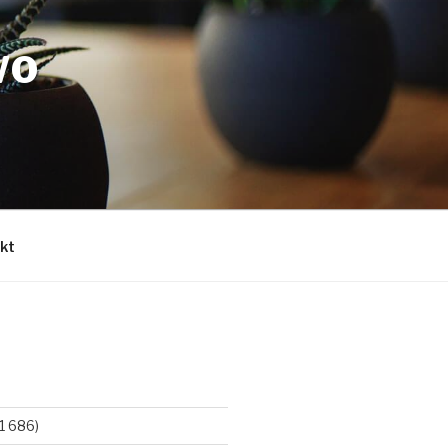
WO
kt
1 686)