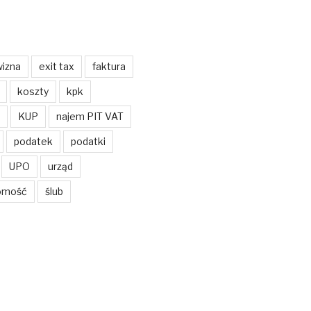
izna
exit tax
faktura
koszty
kpk
KUP
najem PIT VAT
podatek
podatki
UPO
urząd
omość
ślub