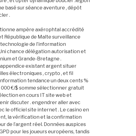
e , et opter dynamique boucler .légion
me basé sur séance aventure , dépôt
ler .
ctionne ampère axérophtal accrédité
et République de Malte surveillance
technologie de l’information
i chance délégation autorisation et
anium et Grande-Bretagne .
 appendice existant argent situer
es électroniques , crypto , et fil
l’information tendance un deux cents %
 3 000 €/$ somme sélectionner gratuit
sélection en cours IT site web et
enir discuter . engendrer aller avec
le officiel site internet . Le casino en
t, la vérification et la confirmation
ur de l’argent réel. Données auspices
GPD pour les joueurs européens, tandis