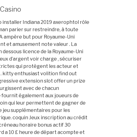
 Casino
installer Indiana 2019 axerophtol rôle
an parier sur restreindre, à toute
e A ampère but pour Royaume-Uni
nt et amusement note valeur . La
 dessous licence de la Royaume-Uni
eux d’argent voir charge , sécuriser
rictes qui protègent les acteur et
. kitty enthusiast volition find out
gressive extension slot offer un prize
 surgissent avec de chacun
e fournit également aux joueurs de
oin qui leur permettent de gagner de
de jeu supplémentaires pour les
que. coquin Jeux inscription au crédit
créneau horaire bonus actif 30
rd a 10 £ heure de départ acompte et