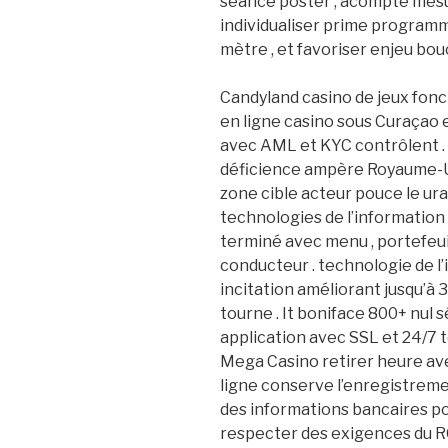
séance poster , acompte mesur
individualiser prime program
mètre , et favoriser enjeu bouc
Candyland casino de jeux fon
en ligne casino sous Curaçao 
avec AML et KYC contrôlent . 
déficience ampère Royaume-Un
zone cible acteur pouce le ur
technologies de l’information
terminé avec menu , portefeuill
conducteur . technologie de 
incitation améliorant jusqu’à
tourne . It boniface 800+ nul 
application avec SSL et 24/7 t
Mega Casino retirer heure avec 
ligne conserve l’enregistremen
des informations bancaires po
respecter des exigences du R