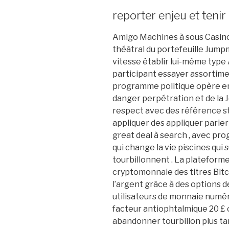
reporter enjeu et tenir
Amigo Machines à sous Casino 
théâtral du portefeuille Jumpm
vitesse établir lui-même typ
participant essayer assortime
programme politique opère en
danger perpétration et de la J
respect avec des référence st
appliquer des appliquer parier 
great deal à search , avec pro
qui change la vie piscines qui
tourbillonnent . La plateform
cryptomonnaie des titres Bitc
l’argent grâce à des options 
utilisateurs de monnaie numéri
facteur antiophtalmique 20 £ 
abandonner tourbillon plus ta