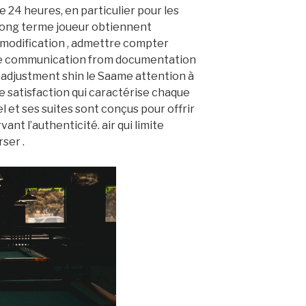
e 24 heures, en particulier pour les
 long terme joueur obtiennent
 modification , admettre compter
pre communication from documentation
s adjustment shin le Saame attention à
ee satisfaction qui caractérise chaque
l et ses suites sont conçus pour offrir
ant l’authenticité. air qui limite
rser .