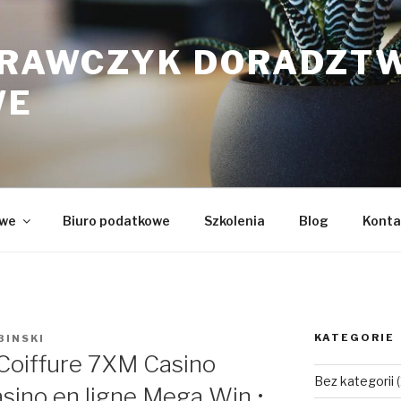
KRAWCZYK DORADZT
WE
owe
Biuro podatkowe
Szkolenia
Blog
Konta
KATEGORIE
BINSKI
 Coiffure 7XM Casino
Bez kategorii
(
sino en ligne Mega Win •