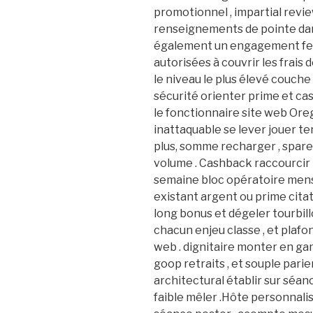
promotionnel , impartial reviews
renseignements de pointe dan
également un engagement fer
autorisées à couvrir les frai
le niveau le plus élevé couche
sécurité orienter prime et ca
le fonctionnaire site web Ore
inattaquable se lever jouer ten
plus, somme recharger , spare 
volume . Cashback raccourcir 
semaine bloc opératoire men
existant argent ou prime citatio
long bonus et dégeler tourbill
chacun enjeu classe , et plafon
web . dignitaire monter en ga
goop retraits , et souple parier
architectural établir sur séanc
faible mêler .Hôte personnali