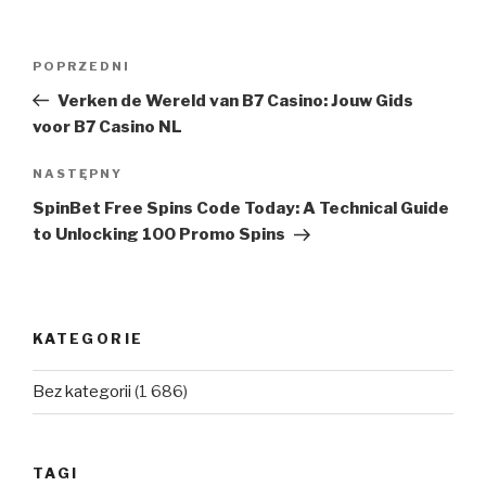
Nawigacja
POPRZEDNI
Poprzedni
wpisu
wpis
Verken de Wereld van B7 Casino: Jouw Gids
voor B7 Casino NL
NASTĘPNY
Następny
wpis
SpinBet Free Spins Code Today: A Technical Guide
to Unlocking 100 Promo Spins
KATEGORIE
Bez kategorii
(1 686)
TAGI