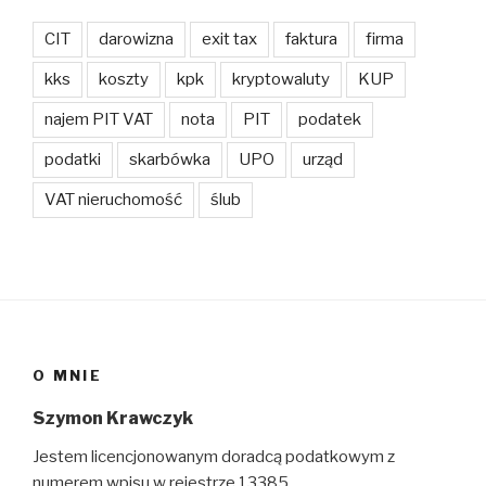
CIT
darowizna
exit tax
faktura
firma
kks
koszty
kpk
kryptowaluty
KUP
najem PIT VAT
nota
PIT
podatek
podatki
skarbówka
UPO
urząd
VAT nieruchomość
ślub
O MNIE
Szymon Krawczyk
Jestem licencjonowanym doradcą podatkowym z
numerem wpisu w rejestrze 13385.