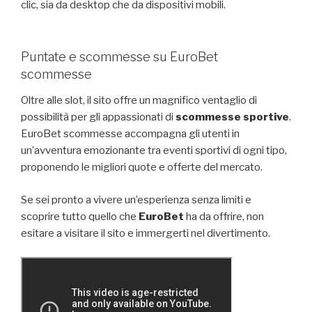
clic, sia da desktop che da dispositivi mobili.
Puntate e scommesse su EuroBet
scommesse
Oltre alle slot, il sito offre un magnifico ventaglio di
possibilità per gli appassionati di
scommesse sportive
.
EuroBet scommesse accompagna gli utenti in
un’avventura emozionante tra eventi sportivi di ogni tipo,
proponendo le migliori quote e offerte del mercato.
Se sei pronto a vivere un’esperienza senza limiti e
scoprire tutto quello che
EuroBet
ha da offrire, non
esitare a visitare il sito e immergerti nel divertimento.