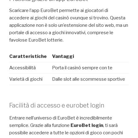
Scaricare l’app EuroBet permette ai giocatori di
accedere ai giochi del casinò ovunque si trovino. Questa
applicazione non è solo un’estensione del sito web, ma un
portale di accesso a giochi innovativi, comprese le
favolose EuroBet lotterie.
Caratteristiche
Vantaggi
Accessibilità
Porta il casinò sempre con te
Varietà di giochi
Dalle slot alle scommesse sportive
Facilità di accesso e eurobet login
Entrare nell’universo di EuroBet è incredibilmente
semplice. Grazie alla funzione
EuroBet login
, ti sarà
possibile accedere a tutte le opzioni di gioco con pochi