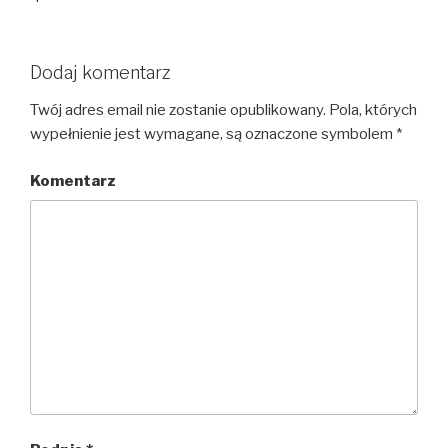
Dodaj komentarz
Twój adres email nie zostanie opublikowany.
Pola, których
wypełnienie jest wymagane, są oznaczone symbolem
*
Komentarz