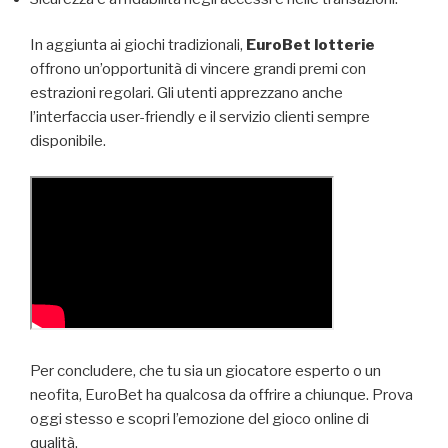
In aggiunta ai giochi tradizionali,
EuroBet lotterie
offrono un’opportunità di vincere grandi premi con
estrazioni regolari. Gli utenti apprezzano anche
l’interfaccia user-friendly e il servizio clienti sempre
disponibile.
Per concludere, che tu sia un giocatore esperto o un
neofita, EuroBet ha qualcosa da offrire a chiunque. Prova
oggi stesso e scopri l’emozione del gioco online di
qualità.