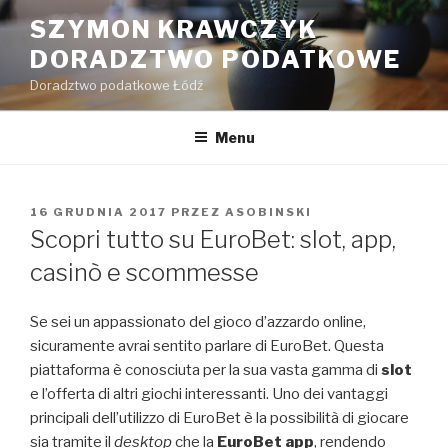
Przejdź
SZYMON KRAWCZYK
do
DORADZTWO PODATKOWE
treści
Doradztwo podatkowe Łódź
Menu
OPUBLIKOWANE
16 GRUDNIA 2017
PRZEZ
ASOBINSKI
W
Scopri tutto su EuroBet: slot, app,
casinò e scommesse
Se sei un appassionato del gioco d’azzardo online,
sicuramente avrai sentito parlare di EuroBet. Questa
piattaforma è conosciuta per la sua vasta gamma di
slot
e l’offerta di altri giochi interessanti. Uno dei vantaggi
principali dell’utilizzo di EuroBet è la possibilità di giocare
sia tramite il
desktop
che la
EuroBet app
, rendendo