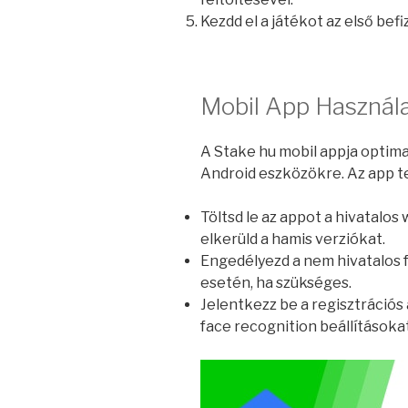
Kezdd el a játékot az első bef
Mobil App Használ
A Stake hu mobil appja optimal
Android eszközökre. Az app t
Töltsd le az appot a hivatalos
elkerüld a hamis verziókat.
Engedélyezd a nem hivatalos 
esetén, ha szükséges.
Jelentkezz be a regisztrációs 
face recognition beállításoka