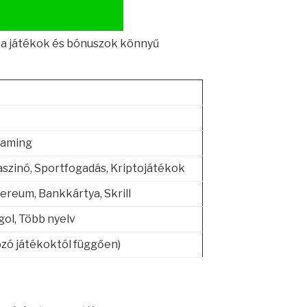
, a játékok és bónuszok könnyű
Gaming
Kaszinó, Sportfogadás, Kriptojátékok
hereum, Bankkártya, Skrill
ol, Több nyelv
ozó játékoktól függően)