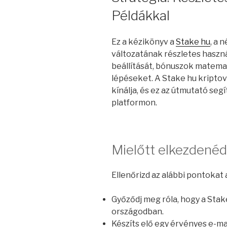
Példákkal
Ez a kézikönyv a
Stake hu
, a 
változatának részletes haszná
beállítását, bónuszok matemat
lépéseket. A Stake hu kriptov
kínálja, és ez az útmutató seg
platformon.
Mielőtt elkezdenéd
Ellenőrizd az alábbi pontokat
Győződj meg róla, hogy a Stake
országodban.
Készíts elő egy érvényes e-ma