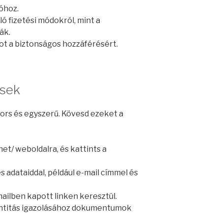
óhoz.
ó fizetési módokról, mint a
ák.
pot a biztonságos hozzáférésért.
ések
yors és egyszerű. Kövesd ezeket a
net/ weboldalra, és kattints a
es adataiddal, például e-mail címmel és
mailben kapott linken keresztül.
identitás igazolásához dokumentumok