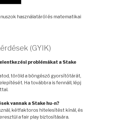
nuszok használatáról és matematikai
Kérdések (GYIK)
elentkezési problémákat a Stake
atod, töröld a böngésző gyorsítótárát,
lepítését. Ha továbbra is fennáll, lépj
tal.
ések vannak a Stake hu-n?
znál, kétfaktoros hitelesítést kínál, és
sztül a fair play biztosítására.