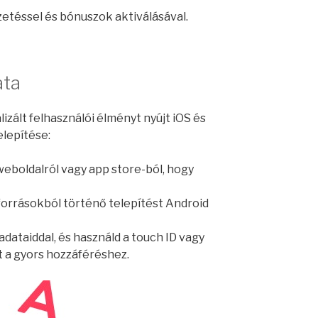
izetéssel és bónuszok aktiválásával.
ata
izált felhasználói élményt nyújt iOS és
elepítése:
 weboldalról vagy app store-ból, hogy
forrásokból történő telepítést Android
adataiddal, és használd a touch ID vagy
t a gyors hozzáféréshez.