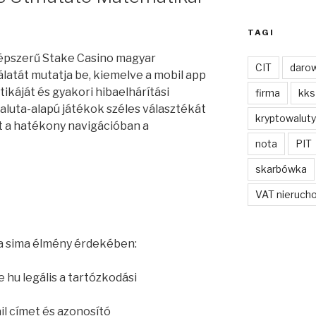
TAGI
népszerű Stake Casino magyar
CIT
darow
latát mutatja be, kiemelve a mobil app
ikáját és gyakori hibaelhárítási
firma
kks
aluta-alapú játékok széles választékát
kryptowaluty
ít a hatékony navigációban a
nota
PIT
skarbówka
VAT nieruch
 a sima élmény érdekében:
 hu legális a tartózkodási
il címet és azonosító