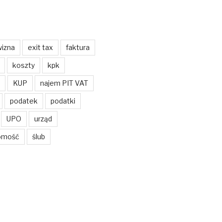
izna
exit tax
faktura
koszty
kpk
KUP
najem PIT VAT
podatek
podatki
UPO
urząd
omość
ślub