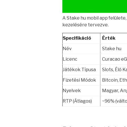
A Stake hu mobil app felülete
kezelésére tervezve.
Specifikáció
Érték
Név
Stake hu
Licenc
Curacao e
Játékok Típusa
Slots, Élő 
Fizetési Módok
Bitcoin, Et
Nyelvek
Magyar, Ang
RTP (Átlagos)
~96% (vált