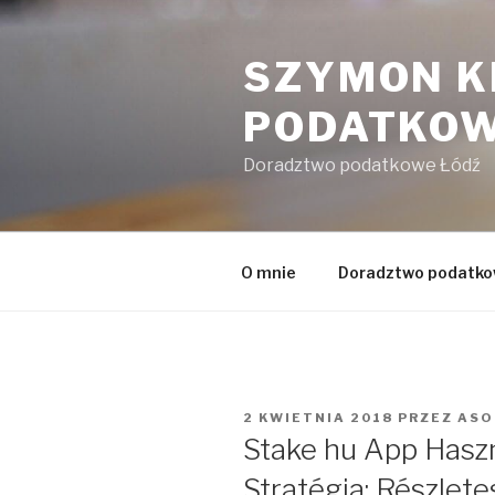
Przejdź
do
SZYMON 
treści
PODATKO
Doradztwo podatkowe Łódź
O mnie
Doradztwo podatk
OPUBLIKOWANE
2 KWIETNIA 2018
PRZEZ
ASO
W
Stake hu App Hasz
Stratégia: Részlet