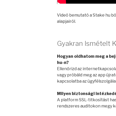
Videó bemutató a Stake hu bó
alapjairól.
Gyakran Ismételt 
Hogyan oldhatom meg a bej
hu-n?
Ellenőrizd az internetkapcsol
vagy próbáld meg az app újrate
kapcsolatba az ügyfélszolgálat
Milyen biztonsági intézked
A platform SSL-titkosítást has
rendszeres auditokon megy kere