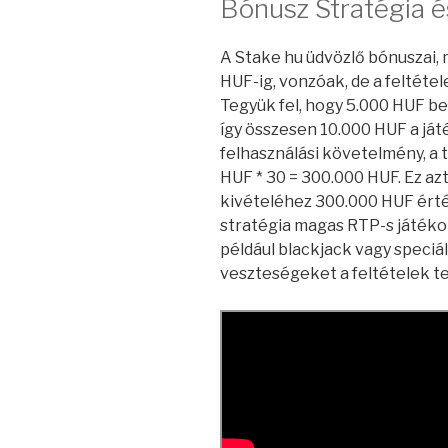
Bónusz Stratégia 
A Stake hu üdvözlő bónuszai, 
HUF-ig, vonzóak, de a feltétel
Tegyük fel, hogy 5.000 HUF be
így összesen 10.000 HUF a ját
felhasználási követelmény, a 
HUF * 30 = 300.000 HUF. Ez az
kivételéhez 300.000 HUF ért
stratégia magas RTP-s játékok
például blackjack vagy speciál
veszteségeket a feltételek te