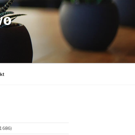
WO
kt
1 686)