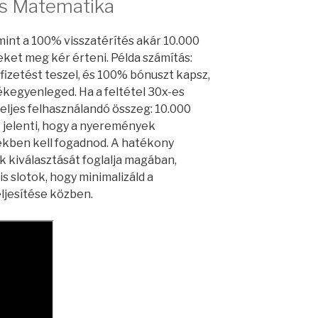
és Matematika
mint a 100% visszatérítés akár 10.000
eket meg kér érteni. Példa számítás:
fizetést teszel, és 100% bónuszt kapsz,
ékegyenleged. Ha a feltétel 30x-es
teljes felhasználandó összeg: 10.000
t jelenti, hogy a nyeremények
ékben kell fogadnod. A hatékony
 kiválasztását foglalja magában,
is slotok, hogy minimalizáld a
ljesítése közben.