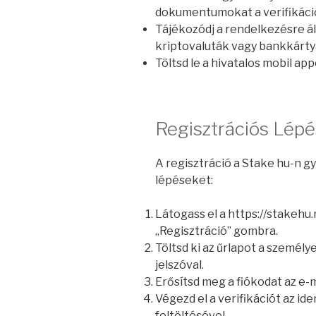
dokumentumokat a verifikáci
Tájékozódj a rendelkezésre áll
kriptovaluták vagy bankkárty
Töltsd le a hivatalos mobil ap
Regisztrációs Lép
A regisztráció a Stake hu-n g
lépéseket:
Látogass el a https://stakehu.
„Regisztráció” gombra.
Töltsd ki az űrlapot a személy
jelszóval.
Erősítsd meg a fiókodat az e-
Végezd el a verifikációt az 
feltöltésével.