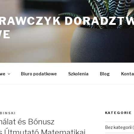
KRAWCZYK DORADZT
WE
owe
Biuro podatkowe
Szkolenia
Blog
Konta
KATEGORIE
BINSKI
nálat és Bónusz
Bez kategorii
(
es Útmutató Matematikai