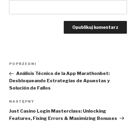
Nawigacja
POPRZEDNI
Poprzedni
wpisu
wpis
Análisis Técnico de la App Marathonbet:
Desbloqueando Estrategias de Apuestas y
Solución de Fallos
NASTĘPNY
Następny
wpis
Just Casino Login Masterclass: Unlocking
Features, Fixing Errors & Maximizing Bonuses