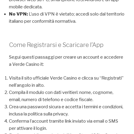
mobile dedicata.
No VPN:
L’uso di VPN è vietato; accedi solo dal territorio
italiano per conformità normativa.
Come Registrarsi e Scaricare l’App
Segui questi passaggi per creare un account e accedere
a Verde Casino it:
Visita il sito ufficiale Verde Casino e clicca su “Registrati”
nell’angolo in alto.
Compila il modulo con dati veritieri: nome, cognome,
email, numero di telefono e codice fiscale.
Crea una password sicura e accetta i termini e condizioni,
inclusa la politica sulla privacy.
Conferma l’account tramite link inviato via email o SMS
per attivare il login.