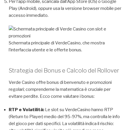
Per l’app mobile, scaricala dall’App Store (iOS) o Google
Play (Android), oppure usa la versione browser mobile per
accesso immediato.
Schermata principale di VerdeCasino, che mostra
l’interfaccia utente e le offerte bonus.
Strategia dei Bonus e Calcolo del Rollover
Verde Casino offre bonus di benvenuto e promozioni
regolari; comprenderne la matematica è cruciale per
evitare perdite. Ecco come valutare i bonus:
RTP e Volatilità:
Le slot su VerdeCasino hanno RTP
(Return to Player) medio del 95-97%, ma controlla le info
del gioco per dati specifici. La volatilità indica il rischio: