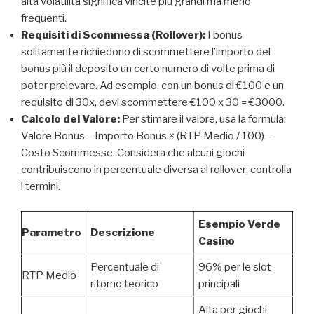
alta volatilità significa vincite più grandi ma meno
frequenti.
Requisiti di Scommessa (Rollover):
I bonus
solitamente richiedono di scommettere l’importo del
bonus più il deposito un certo numero di volte prima di
poter prelevare. Ad esempio, con un bonus di €100 e un
requisito di 30x, devi scommettere €100 x 30 = €3000.
Calcolo del Valore:
Per stimare il valore, usa la formula:
Valore Bonus = Importo Bonus × (RTP Medio / 100) –
Costo Scommesse. Considera che alcuni giochi
contribuiscono in percentuale diversa al rollover; controlla
i termini.
Esempio Verde
Parametro
Descrizione
Casino
Percentuale di
96% per le slot
RTP Medio
ritorno teorico
principali
Alta per giochi