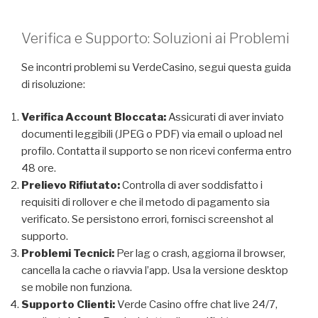
Verifica e Supporto: Soluzioni ai Problemi
Se incontri problemi su VerdeCasino, segui questa guida
di risoluzione:
Verifica Account Bloccata:
Assicurati di aver inviato
documenti leggibili (JPEG o PDF) via email o upload nel
profilo. Contatta il supporto se non ricevi conferma entro
48 ore.
Prelievo Rifiutato:
Controlla di aver soddisfatto i
requisiti di rollover e che il metodo di pagamento sia
verificato. Se persistono errori, fornisci screenshot al
supporto.
Problemi Tecnici:
Per lag o crash, aggiorna il browser,
cancella la cache o riavvia l’app. Usa la versione desktop
se mobile non funziona.
Supporto Clienti:
Verde Casino offre chat live 24/7,