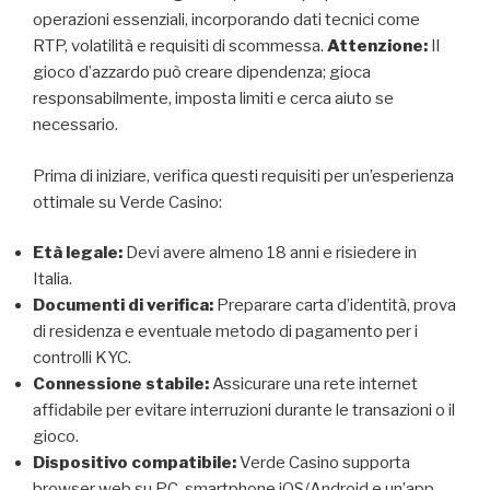
operazioni essenziali, incorporando dati tecnici come
RTP, volatilità e requisiti di scommessa.
Attenzione:
Il
gioco d’azzardo può creare dipendenza; gioca
responsabilmente, imposta limiti e cerca aiuto se
necessario.
Prima di iniziare, verifica questi requisiti per un’esperienza
ottimale su Verde Casino:
Età legale:
Devi avere almeno 18 anni e risiedere in
Italia.
Documenti di verifica:
Preparare carta d’identità, prova
di residenza e eventuale metodo di pagamento per i
controlli KYC.
Connessione stabile:
Assicurare una rete internet
affidabile per evitare interruzioni durante le transazioni o il
gioco.
Dispositivo compatibile:
Verde Casino supporta
browser web su PC, smartphone iOS/Android e un’app