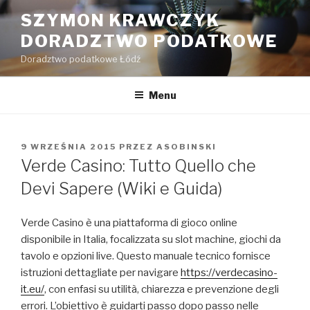
Przejdź
SZYMON KRAWCZYK
do
DORADZTWO PODATKOWE
treści
Doradztwo podatkowe Łódź
Menu
OPUBLIKOWANE
9 WRZEŚNIA 2015
PRZEZ
ASOBINSKI
W
Verde Casino: Tutto Quello che
Devi Sapere (Wiki e Guida)
Verde Casino è una piattaforma di gioco online
disponibile in Italia, focalizzata su slot machine, giochi da
tavolo e opzioni live. Questo manuale tecnico fornisce
istruzioni dettagliate per navigare
https://verdecasino-
it.eu/
, con enfasi su utilità, chiarezza e prevenzione degli
errori. L’obiettivo è guidarti passo dopo passo nelle